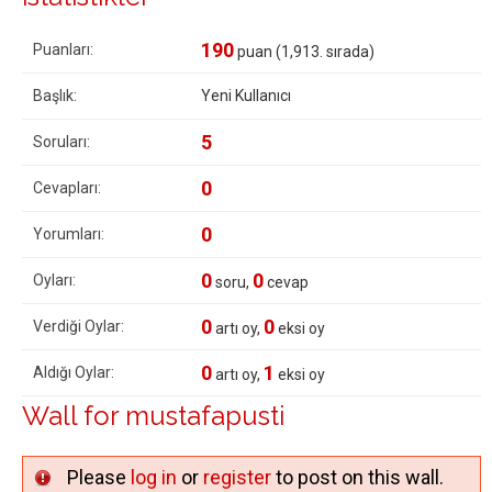
190
Puanları:
puan (
1,913
. sırada)
Başlık:
Yeni Kullanıcı
5
Soruları:
0
Cevapları:
0
Yorumları:
0
0
Oyları:
soru,
cevap
0
0
Verdiği Oylar:
artı oy,
eksi oy
0
1
Aldığı Oylar:
artı oy,
eksi oy
Wall for mustafapusti
Please
log in
or
register
to post on this wall.