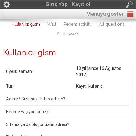
Giriş Yap | Kayıt ol
Menüyü göster
Kullanıcı: glsm
Wall
Recent activity
All questions
All answers
Kullanıcı: glsm
13 yıl (since 16 Ağustos
Üyelik zamanı:
2012)
Tür:
Kayıtlı kullanıcı
Adınız? Size nasıl hitap edilsin?:
Nerede yaşıyorsunuz?:
Siteniz ya da blogunuzun adresi?: