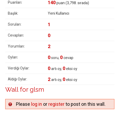
140
Puanları:
puan (
3,798
. sırada)
Başlık:
Yeni Kullanıcı
1
Soruları:
0
Cevapları:
2
Yorumları:
0
0
Oyları:
soru,
cevap
0
0
Verdiği Oylar:
artı oy,
eksi oy
2
0
Aldığı Oylar:
artı oy,
eksi oy
Wall for glsm
Please
log in
or
register
to post on this wall.