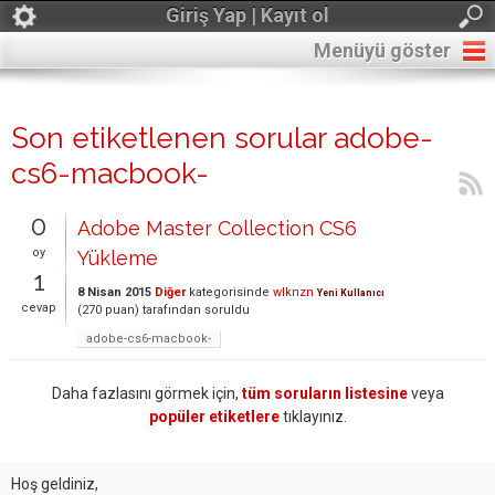
Giriş Yap | Kayıt ol
Menüyü göster
Son etiketlenen sorular adobe-
cs6-macbook-
0
Adobe Master Collection CS6
oy
Yükleme
1
8 Nisan 2015
Diğer
kategorisinde
wlknzn
Yeni Kullanıcı
cevap
(
270
puan)
tarafından
soruldu
adobe-cs6-macbook-
Daha fazlasını görmek için,
tüm soruların listesine
veya
popüler etiketlere
tıklayınız.
Hoş geldiniz,