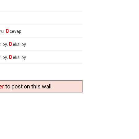
0
ru,
cevap
0
ı oy,
eksi oy
0
ı oy,
eksi oy
er
to post on this wall.