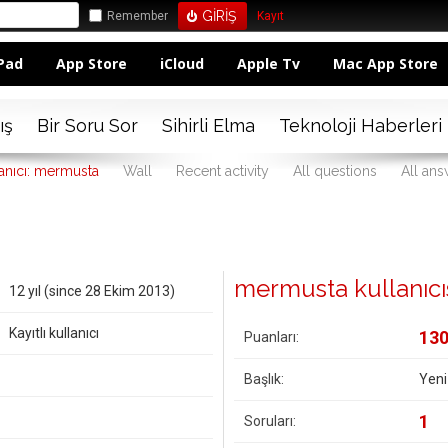
Remember
Kayıt
Pad
App Store
iCloud
Apple Tv
Mac App Store
ış
Bir Soru Sor
Sihirli Elma
Teknoloji Haberleri
anıcı: mermusta
Wall
Recent activity
All questions
All an
mermusta kullanıcısı
12 yıl (since 28 Ekim 2013)
Kayıtlı kullanıcı
13
Puanları:
Başlık:
Yeni
1
Soruları: