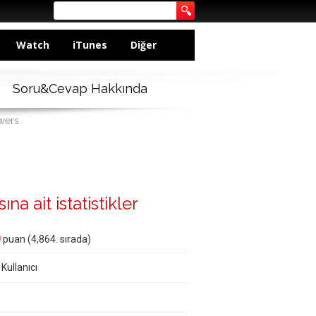
Watch
iTunes
Diğer
Soru&Cevap Hakkında
swers
na ait istatistikler
0
puan (
4,864
. sırada)
 Kullanıcı