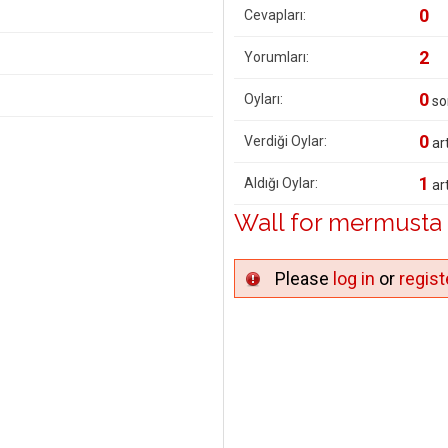
0
Cevapları:
2
Yorumları:
0
Oyları:
so
0
Verdiği Oylar:
art
1
Aldığı Oylar:
art
Wall for mermusta
Please
log in
or
regist