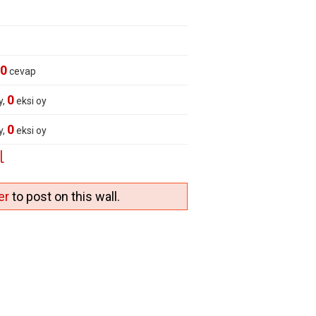
0
cevap
0
y,
eksi oy
0
y,
eksi oy
l
er
to post on this wall.