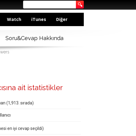
Watch
iTunes
Diğer
Soru&Cevap Hakkında
swers
ına ait istatistikler
an (
1,913
. sırada)
lanıcı
esi en iyi cevap seçildi)