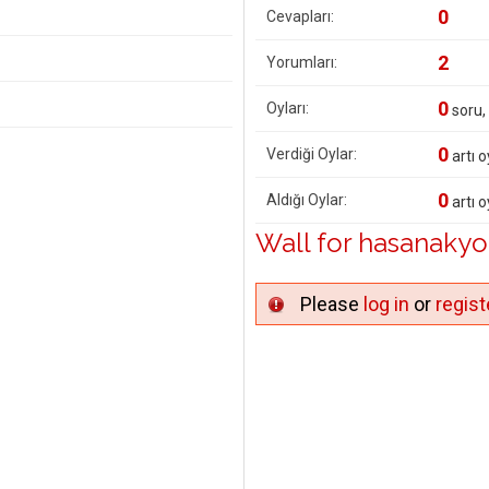
0
Cevapları:
2
Yorumları:
0
Oyları:
soru,
0
Verdiği Oylar:
artı o
0
Aldığı Oylar:
artı o
Wall for hasanakyo
Please
log in
or
regist