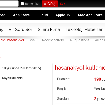
Remember
Kayıt
Pad
App Store
iCloud
Apple Tv
Mac App Store
ış
Bir Soru Sor
Sihirli Elma
Teknoloji Haberleri
anıcı: hasanakyol
Wall
Recent activity
All questions
All an
l
hasanakyol kullanıcıs
10 yıl (since 28 Ekim 2015)
Kayıtlı kullanıcı
190
Puanları:
pu
Başlık:
Yeni Kul
3
Soruları:
(
1
tan