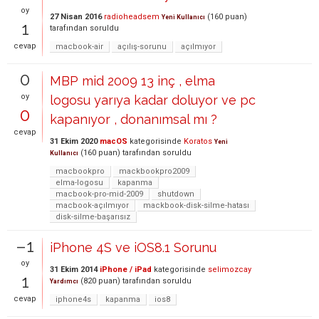
oy
27 Nisan 2016
radioheadsem
(
160
puan)
Yeni Kullanıcı
1
tarafından
soruldu
cevap
macbook-air
açılış-sorunu
açılmıyor
0
MBP mid 2009 13 inç , elma
oy
logosu yarıya kadar doluyor ve pc
0
kapanıyor , donanımsal mı ?
cevap
31 Ekim 2020
macOS
kategorisinde
Koratos
Yeni
(
160
puan)
tarafından
soruldu
Kullanıcı
macbookpro
mackbookpro2009
elma-logosu
kapanma
macbook-pro-mid-2009
shutdown
macbook-açılmıyor
mackbook-disk-silme-hatası
disk-silme-başarısız
–1
iPhone 4S ve iOS8.1 Sorunu
oy
31 Ekim 2014
iPhone / iPad
kategorisinde
selimozcay
1
(
820
puan)
tarafından
soruldu
Yardımcı
cevap
iphone4s
kapanma
ios8