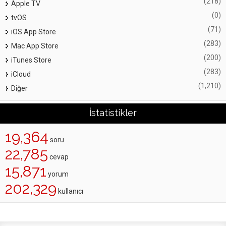
(218)
Apple TV
(0)
tvOS
(71)
iOS App Store
(283)
Mac App Store
(200)
iTunes Store
(283)
iCloud
(1,210)
Diğer
İstatistikler
19,364
soru
22,785
cevap
15,871
yorum
202,329
kullanıcı