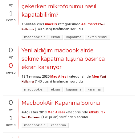
oy
çekerken mikrofonumu nasıl
1
kapatabilirim?
cevap
16 Nisan 2021
macOS
kategorisinde
Asuman93
Yeni
(
140
puan)
tarafından
soruldu
Kullanıcı
macbook-air
ekran
kapanma
ekran-resmi
0
Yeni aldığım macbook airde
oy
sekme kapatma tuşuna basınca
0
ekran kararıyor
cevap
12 Temmuz 2020
Mac Ailesi
kategorisinde
Meır
Yeni
(
140
puan)
tarafından
soruldu
Kullanıcı
macbook-air
ekran
kapanma
kararma
0
MacbookAir Kapanma Sorunu
oy
4 Ağustos 2013
Mac Ailesi
kategorisinde
utkuburak
1
(
170
puan)
tarafından
soruldu
Yeni Kullanıcı
cevap
macbook-air
kapanma