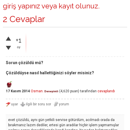
giriş yapınız
veya
kayıt olunuz
.
2 Cevaplar
+1
oy
Sorun çözüldü mü?
Çözüldüyse nasıl hallettiğinizi söyler misiniz?
17 Kasım 2014
Osman.
(
4,620
puan)
tarafından
cevaplandı
Deneyimli
evet çözüldü, aynı gün yetkili servise götürdüm, acılmadı orada da
bırakmanız lazım dediler, ertesi gün aradılar hiçbir işlem yapmamışlar