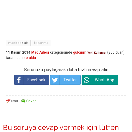
macbook-air
kapanma
11 Kasım 2014
Mac Ailesi
kategorisinde
gulcinm
(
300
puan)
Yeni Kullanıcı
tarafından
soruldu
Sorunuzu paylaşarak daha hızlı cevap alın
Facebook
Twitter
WhatsApp
Bu soruya cevap vermek için lütfen