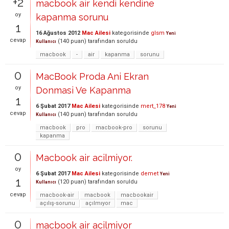
+2
macbook air kendi kendine
oy
kapanma sorunu
1
16 Ağustos 2012
Mac Ailesi
kategorisinde
glsm
Yeni
cevap
(
140
puan)
tarafından
soruldu
Kullanıcı
macbook
-
air
kapanma
sorunu
0
MacBook Proda Ani Ekran
oy
Donmasi Ve Kapanma
1
6 Şubat 2017
Mac Ailesi
kategorisinde
mert_178
Yeni
cevap
(
140
puan)
tarafından
soruldu
Kullanıcı
macbook
pro
macbook-pro
sorunu
kapanma
0
Macbook air acilmiyor.
oy
6 Şubat 2017
Mac Ailesi
kategorisinde
demet
Yeni
1
(
120
puan)
tarafından
soruldu
Kullanıcı
cevap
macbook-air
macbook
macbookair
açılış-sorunu
açılmıyor
mac
0
macbook air acilmiyor