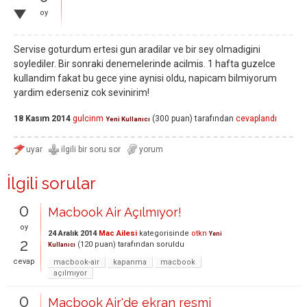
oy
Servise goturdum ertesi gun aradilar ve bir sey olmadigini
soylediler. Bir sonraki denemelerinde acilmis. 1 hafta guzelce
kullandim fakat bu gece yine aynisi oldu, napicam bilmiyorum
yardim ederseniz cok sevinirim!
18 Kasım 2014
gulcinm
(
300
puan)
tarafından
cevaplandı
Yeni Kullanıcı
İlgili sorular
0
Macbook Air Açılmıyor!
oy
24 Aralık 2014
Mac Ailesi
kategorisinde
otkn
Yeni
2
(
120
puan)
tarafından
soruldu
Kullanıcı
cevap
macbook-air
kapanma
macbook
açılmıyor
0
Macbook Air'de ekran resmi