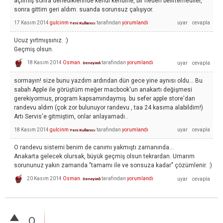
açılmış sonra denediklerinde kendi kendine, bir neden belirtemediler,
sonra gittim geri aldım. suanda sorunsuz çalışıyor.
17 Kasım 2014
gulcinm
tarafından
yorumlandı
Yeni Kullanıcı
Ucuz yırtmışsınız. :)
Geçmiş olsun.
18 Kasım 2014
Osman.
tarafından
yorumlandı
Deneyimli
sormayın! size bunu yazdım ardından dün gece yine aynısı oldu... Bu
sabah Apple ile görüştüm meğer macbook'un anakartı değişmesi
gerekiyormus, program kapsamındaymış. bu sefer apple store'dan
randevu aldım (çok zor bulunuyor randevu , taa 24 kasıma alabildim!)
Artı Servis'e gitmiştim, onlar anlayamadı..
18 Kasım 2014
gulcinm
tarafından
yorumlandı
Yeni Kullanıcı
O randevu sistemi benim de canımı yakmıştı zamanında...
Anakarta gelecek olursak, büyük geçmiş olsun tekrardan. Umarım
sorununuz yakın zamanda "tamamı ile ve sonsuza kadar" çözümlenir. :)
20 Kasım 2014
Osman.
tarafından
yorumlandı
Deneyimli
0