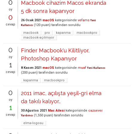
0
Macbook cihazim Macos ekranda
oy
5 dk sonra kapanıyor
0
26 Ocak 2021
macOS
kategorisinde
vefams
Yeni
cevap
(
120
puan)
tarafından
soruldu
Kullanıcı
macbook
pro
kapanma
macbookpro
macbook-açılmıyor
0
Finder Macbook'u Kilitliyor,
oy
Photoshop Kapanıyor
1
8 Kasım 2021
macOS
kategorisinde
muaf
Yeni Kullanıcı
cevap
(
200
puan)
tarafından
soruldu
kapanma
macbookpro
0
2011 imac, açılışta yeşil-gri elma
oy
da takılı kalıyor..
1
30 Ağustos 2021
Mac Ailesi
kategorisinde
cazsever
cevap
(
1,550
puan)
tarafından
soruldu
Yardımcı
elma-logosu