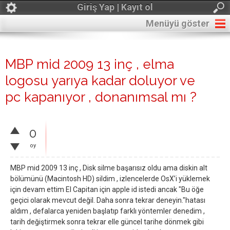
Giriş Yap | Kayıt ol
Menüyü göster
MBP mid 2009 13 inç , elma
logosu yarıya kadar doluyor ve
pc kapanıyor , donanımsal mı ?
0
oy
MBP mid 2009 13 inç , Disk silme başarısız oldu ama diskin alt
bölümünü (Macintosh HD) sildim , izlencelerde OsX’i yüklemek
için devam ettim El Capitan için apple id istedi ancak "Bu öğe
geçici olarak mevcut değil. Daha sonra tekrar deneyin."hatası
aldım , defalarca yeniden başlatıp farklı yöntemler denedim ,
tarih değiştirmek sonra tekrar elle güncel tarihe dönmek gibi