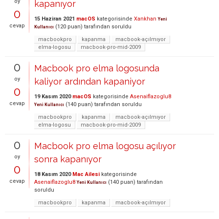
oy
kapanıyor
0
15 Haziran 2021
macOS
kategorisinde
Xankhan
Yeni
cevap
(
120
puan)
tarafından
soruldu
Kullanıcı
macbookpro
kapanma
macbook-açılmıyor
elma-logosu
macbook-pro-mid-2009
0
Macbook pro elma logosunda
oy
kaliyor ardından kapaniyor
0
19 Kasım 2020
macOS
kategorisinde
Asenaiflazoglu8
cevap
(
140
puan)
tarafından
soruldu
Yeni Kullanıcı
macbookpro
kapanma
macbook-açılmıyor
elma-logosu
macbook-pro-mid-2009
0
Macbook pro elma logosu açılıyor
oy
sonra kapanıyor
0
18 Kasım 2020
Mac Ailesi
kategorisinde
cevap
Asenaiflazoglu8
(
140
puan)
tarafından
Yeni Kullanıcı
soruldu
macbookpro
kapanma
macbook-açılmıyor