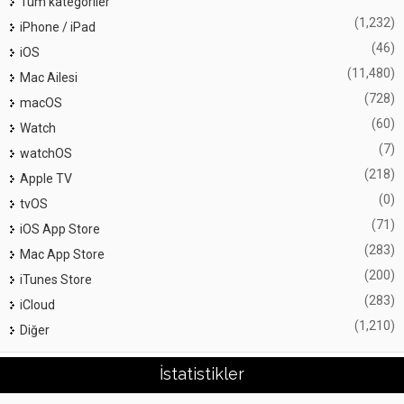
Tüm kategoriler
(1,232)
iPhone / iPad
(46)
iOS
(11,480)
Mac Ailesi
(728)
macOS
(60)
Watch
(7)
watchOS
(218)
Apple TV
(0)
tvOS
(71)
iOS App Store
(283)
Mac App Store
(200)
iTunes Store
(283)
iCloud
(1,210)
Diğer
İstatistikler