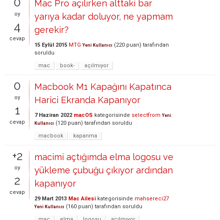
0
Mac Pro açılırken alttaki bar
oy
yarıya kadar doluyor, ne yapmam
4
gerekir?
cevap
15 Eylül 2015
MTG
(
220
puan)
tarafından
Yeni Kullanıcı
soruldu
mac
book-
açılmıyor
0
Macbook M1 Kapağını Kapatınca
oy
Harici Ekranda Kapanıyor
1
7 Haziran 2022
macOS
kategorisinde
selectfrom
Yeni
cevap
(
120
puan)
tarafından
soruldu
Kullanıcı
macbook
kapanma
+2
macimi açtığımda elma logosu ve
oy
yükleme çubuğu çıkıyor ardından
2
kapanıyor
cevap
29 Mart 2013
Mac Ailesi
kategorisinde
mahsereci27
(
160
puan)
tarafından
soruldu
Yeni Kullanıcı
mac
elma
logosu
açılmıyor