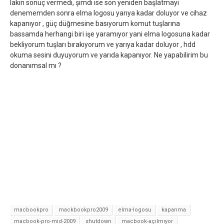
lakin sonuç vermedi, şimdi ise son yeniden başlatmayı
denememden sonra elma logosu yarıya kadar doluyor ve cihaz
kapanıyor , güç düğmesine basıyorum komut tuşlarına
bassamda herhangi biri işe yaramıyor yani elma logosuna kadar
bekliyorum tuşları bırakıyorum ve yarıya kadar doluyor , hdd
okuma sesini duyuyorum ve yarıda kapanıyor. Ne yapabilirim bu
donanımsal mı ?
macbookpro
mackbookpro2009
elma-logosu
kapanma
macbook-pro-mid-2009
shutdown
macbook-açılmıyor