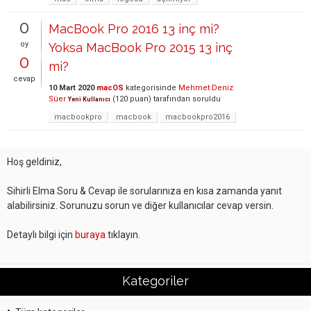
0
MacBook Pro 2016 13 inç mi?
oy
Yoksa MacBook Pro 2015 13 inç
0
mi?
cevap
10 Mart 2020
macOS
kategorisinde
Mehmet Deniz
Süer
(
120
puan)
tarafından
soruldu
Yeni Kullanıcı
macbookpro
macbook
macbookpro2016
Hoş geldiniz,
Sihirli Elma Soru & Cevap ile sorularınıza en kısa zamanda yanıt
alabilirsiniz. Sorunuzu sorun ve diğer kullanıcılar cevap versin.
Detaylı bilgi için
buraya
tıklayın.
Kategoriler