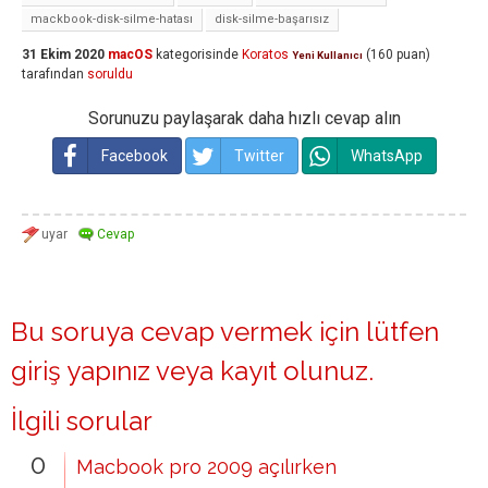
mackbook-disk-silme-hatası
disk-silme-başarısız
31 Ekim 2020
macOS
kategorisinde
Koratos
(
160
puan)
Yeni Kullanıcı
tarafından
soruldu
Sorunuzu paylaşarak daha hızlı cevap alın
Facebook
Twitter
WhatsApp
Bu soruya cevap vermek için lütfen
giriş yapınız
veya
kayıt olunuz
.
İlgili sorular
0
Macbook pro 2009 açılırken