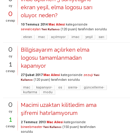
oy
ekran yeşil, elma logosu sarı
0
oluyor. neden?
cevap
10 Temmuz 2014
Mac Ailesi
kategorisinde
sevvalceylan
(
120
puan)
tarafından
soruldu
Yeni Kullanıcı
ekran
mac
açılmıyor
imac
yeşil
sarı
0
Billgisayarım açılırken elma
oy
logosu tamamlanmadan
1
kapanıyor
cevap
27 Şubat 2017
Mac Ailesi
kategorisinde
zezuji
Yeni
(
120
puan)
tarafından
soruldu
Kullanıcı
mac
kapanıyor-
os
sierra-
güncelleme-
kurtarma
modu
0
Macimi uzaktan kilitledim ama
oy
şifremi hatırlamıyorum
1
2 Temmuz 2013
Mac Ailesi
kategorisinde
cevap
birwebmaster
(
150
puan)
tarafından
Yeni Kullanıcı
soruldu