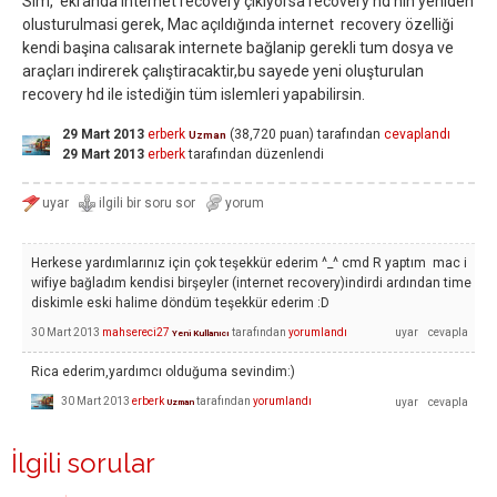
Slm, ekranda internet recovery çıkıyorsa recovery hd nin yeniden
olusturulmasi gerek, Mac açıldığında internet recovery özelliği
kendi başina calısarak internete bağlanip gerekli tum dosya ve
araçları indirerek çalıştiracaktir,bu sayede yeni oluşturulan
recovery hd ile istediğin tüm islemleri yapabilirsin.
29 Mart 2013
erberk
(
38,720
puan)
tarafından
cevaplandı
Uzman
29 Mart 2013
erberk
tarafından
düzenlendi
Herkese yardımlarınız için çok teşekkür ederim ^_^ cmd R yaptım mac i
wifiye bağladım kendisi birşeyler (internet recovery)indirdi ardından time
diskimle eski halime döndüm teşekkür ederim :D
30 Mart 2013
mahsereci27
tarafından
yorumlandı
Yeni Kullanıcı
Rica ederim,yardımcı olduğuma sevindim:)
30 Mart 2013
erberk
tarafından
yorumlandı
Uzman
İlgili sorular