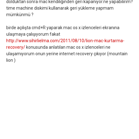
dolduktan sonra mac kendiliğinden geri kapanıyor.ne yapabilirim?
time machine diskimi kullanarak geri yükleme yapmam
mümkünmü ?
birde açılışta cmd+R yaparak mac os x izlenceleri ekranına
ulaşmaya çalışıyorum fakat
http://www.sihirlielma.com/2011/08/10/lion-mac-kurtarma-
recovery/
konusunda anlatılan mac os x izlenceleri ne
ulaşamıyorum onun yerine internet recovery çıkıyor (mountain
lion )