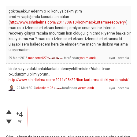
çok teşekkür ederim o iki konuya bakmıştım
cmd +r yaptığımda konuda anlatılan
(
http://www.sihirlielma.com/2011/08/10/lion-mac-kurtarma-recovery/
)
mac os x izlenceleri ekranı bende gelmiyor onun yerine internet
recovery çıkıyor ?acaba mountain lion olduğu için cmd R yerine başka bir
kısayolumu var ? mac os x izlenceleri ekranı izlenceleri ekranına bi
ulaşabilsem halledecem heralde elimde time machine diskim var ama
ulaşamadım
29 Mart 2013
mahsereci27
tarafından
yorumlandı
Yeni Kullanıcı
birde şu yazıdaki anlatılanlarla deneyebilirmisinz?daha önce
okudunzmu bilmıyorum..
http://www.sihirlielma.com/2011/08/22/lion-kurtarma-diski-yardimcisi/
29 Mart 2013
okankara06
tarafından
yorumlandı
Uzman
+4
oy