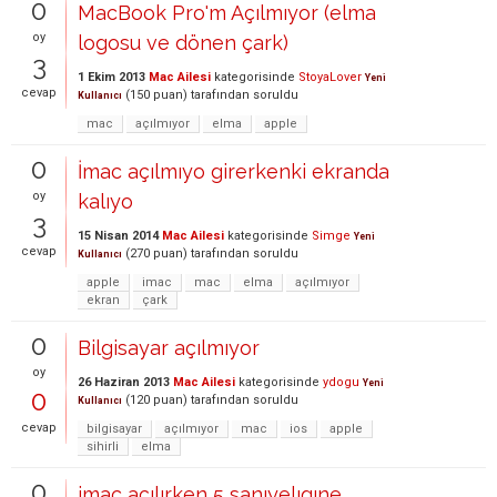
0
MacBook Pro'm Açılmıyor (elma
oy
logosu ve dönen çark)
3
1 Ekim 2013
Mac Ailesi
kategorisinde
StoyaLover
Yeni
cevap
(
150
puan)
tarafından
soruldu
Kullanıcı
mac
açılmıyor
elma
apple
0
İmac açılmıyo girerkenki ekranda
oy
kalıyo
3
15 Nisan 2014
Mac Ailesi
kategorisinde
Simge
Yeni
cevap
(
270
puan)
tarafından
soruldu
Kullanıcı
apple
imac
mac
elma
açılmıyor
ekran
çark
0
Bilgisayar açılmıyor
oy
26 Haziran 2013
Mac Ailesi
kategorisinde
ydogu
Yeni
0
(
120
puan)
tarafından
soruldu
Kullanıcı
cevap
bilgisayar
açılmıyor
mac
ios
apple
sihirli
elma
0
imac açılırken 5 sanıyelıgıne