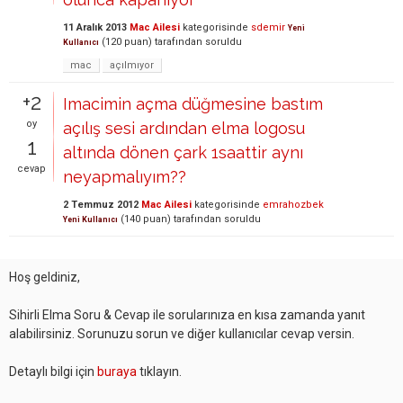
11 Aralık 2013
Mac Ailesi
kategorisinde
sdemir
Yeni
(
120
puan)
tarafından
soruldu
Kullanıcı
mac
açılmıyor
+2
Imacimin açma düğmesine bastım
oy
açılış sesi ardından elma logosu
1
altında dönen çark 1saattir aynı
cevap
neyapmalıyım??
2 Temmuz 2012
Mac Ailesi
kategorisinde
emrahozbek
(
140
puan)
tarafından
soruldu
Yeni Kullanıcı
Hoş geldiniz,
Sihirli Elma Soru & Cevap ile sorularınıza en kısa zamanda yanıt
alabilirsiniz. Sorunuzu sorun ve diğer kullanıcılar cevap versin.
Detaylı bilgi için
buraya
tıklayın.