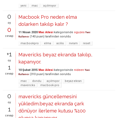
yeni
mac
açılmıyor
0
Macbook Pro neden elma
oy
dolarken takılıp kalır ?
0
11 Nisan 2020
Mac Ailesi
kategorisinde
oguzes
Yeni
cevap
(
140
puan)
tarafından
soruldu
Kullanıcı
macbookpro
elma
acilis
nvram
reset
+1
Mavericks beyaz ekranda takılıp,
oy
kapanıyor.
1
10 Şubat 2015
Mac Ailesi
kategorisinde
nideen
Yeni
cevap
(
310
puan)
tarafından
soruldu
Kullanıcı
mac
dondu
açılmıyor
beyaz-ekran
mavericks
macbook-pro
0
mavericks güncellemesini
oy
yükledim.beyaz ekranda çark
1
dönüyor ilerleme kutusu %100
cevap
olunca kapanıyor