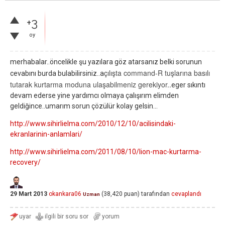
+3
oy
merhabalar..öncelikle şu yazılara göz atarsanız belki sorunun
çılışta command-R tuşlarına basılı
cevabını burda bulabilirsiniz..a
tutarak kurtarma moduna ulaşabilmeniz gerekiyor..
eger sıkıntı
devam ederse yine yardımcı olmaya çalışırım elimden
geldiğince..umarım sorun çözülür kolay gelsin...
http://www.sihirlielma.com/2010/12/10/acilisindaki-
ekranlarinin-anlamlari/
http://www.sihirlielma.com/2011/08/10/lion-mac-kurtarma-
recovery/
29 Mart 2013
okankara06
(
38,420
puan)
tarafından
cevaplandı
Uzman