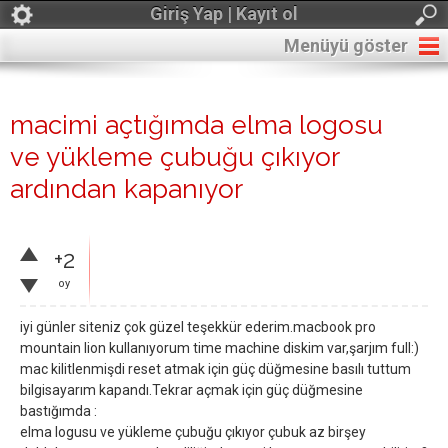
Giriş Yap | Kayıt ol
Menüyü göster
macimi açtığımda elma logosu
ve yükleme çubuğu çıkıyor
ardından kapanıyor
+2
oy
iyi günler siteniz çok güzel teşekkür ederim.macbook pro
mountain lion kullanıyorum time machine diskim var,şarjım full:)
mac kilitlenmişdi reset atmak için güç düğmesine basılı tuttum
bilgisayarım kapandı.Tekrar açmak için güç düğmesine
bastığımda :
elma logusu ve yükleme çubuğu çıkıyor çubuk az birşey