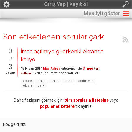
Giriş Yap | Kayıt ol
Menüyü göster
Son etiketlenen sorular çark
0
İmac açılmıyo girerkenki ekranda
oy
kalıyo
3
15 Nisan 2014
Mac Ailesi
kategorisinde
Simge
Yeni
cevap
(
270
puan)
tarafından
soruldu
Kullanıcı
apple
imac
mac
elma
açılmıyor
ekran
çark
Daha fazlasını görmek için,
tüm soruların listesine
veya
popüler etiketlere
tıklayınız.
Hoş geldiniz,