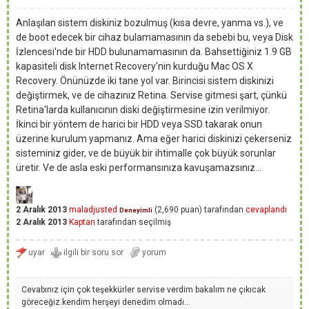
Anlaşılan sistem diskiniz bozulmuş (kısa devre, yanma vs.), ve
de boot edecek bir cihaz bulamamasının da sebebi bu, veya Disk
İzlencesi'nde bir HDD bulunamamasının da. Bahsettiğiniz 1.9 GB
kapasiteli disk Internet Recovery'nin kurduğu Mac OS X
Recovery. Önünüzde iki tane yol var. Birincisi sistem diskinizi
değiştirmek, ve de cihazınız Retina. Servise gitmesi şart, çünkü
Retina'larda kullanıcının diski değiştirmesine izin verilmiyor.
İkinci bir yöntem de harici bir HDD veya SSD takarak onun
üzerine kurulum yapmanız. Ama eğer harici diskinizi çekerseniz
sisteminiz gider, ve de büyük bir ihtimalle çok büyük sorunlar
üretir. Ve de asla eski performansınıza kavuşamazsınız...
2 Aralık 2013
maladjusted
(
2,690
puan)
tarafından
cevaplandı
Deneyimli
2 Aralık 2013
Kaptan
tarafından
seçilmiş
Cevabınız için çok teşekkürler servise verdim bakalım ne çıkıcak
göreceğiz.kendim herşeyi denedim olmadı...