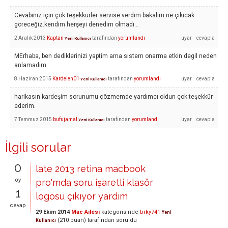
Cevabınız için çok teşekkürler servise verdim bakalım ne çıkıcak
göreceğiz.kendim herşeyi denedim olmadı...
2 Aralık 2013
Kaptan
tarafından
yorumlandı
Yeni Kullanıcı
MErhaba, ben dediklerinizi yaptim ama sistem onarma etkin degil neden
anlamadim.
8 Haziran 2015
Kardelen01
tarafından
yorumlandı
Yeni Kullanıcı
harikasın kardeşim sorunumu çözmemde yardımcı oldun çok teşekkür
ederim.
7 Temmuz 2015
bufujamal
tarafından
yorumlandı
Yeni Kullanıcı
İlgili sorular
0
late 2013 retina macbook
oy
pro'mda soru işaretli klasör
1
logosu çıkıyor yardım
cevap
29 Ekim 2014
Mac Ailesi
kategorisinde
brky741
Yeni
(
210
puan)
tarafından
soruldu
Kullanıcı