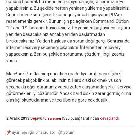
optiona basarak bu menüler çıkmıyorsa açılışta command+r
yapabilirsiniz. Bu şekilde netten yeniden yükleme yapabilirsiniz.
Gene sadece soru şeretli kasör geliyorsa bilgisayarın PRAm
resetlemeniz gerekir. Bunun için pc açılırken Command, Option,
"P" and "R" beraber basıcaksınız. Pc yeniden başlayınca tuşlara
yeniden basacaksınız ancak yeniden başlatmadan
bırakacaksınız. Yeiden başlasa da sorun değil gerçi. Sonrasında
internet recovery seçeneği çıkacaktır. İnternetten recovery
yapacaksınız. Ben bu şekilde sorunumu çözdüm. İngilizceniz
varsa
MacBook Pro flashing question mark diye aratırsanız işinizi
görecek pekçok link bulabilirsiniz. Hard diski sökmek vs son
seçenekki eğer garantiniz varsa zaten o aşamada yetkili servise
götürmek en iyi çözümdür. Ancak hard diskin zarar görmiş olma
olasılığı okuduklarıma ve tecrübeme göre çok düşük.
2 Aralık 2013
Dejavu76
(
580
puan)
tarafından
cevaplandı
Yardımcı