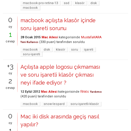
macbook-pro-retina-13
ssd
klasör
disk
macbook
0
macbook açılışta klasör içinde
oy
soru işareti sorunu
1
28 Ocak 2015
Mac Ailesi
kategorisinde
MustafaKARA
cevap
(
330
puan)
tarafından
soruldu
Yeni Kullanıcı
macbook
disk
klasör
soru
işareti
soru-işareti
+3
Açılışta apple logosu çıkmaması
oy
ve soru işaretli klasör çıkması
2
neyi ifade ediyor ?
cevap
12 Eylül 2012
Mac Ailesi
kategorisinde
fthklc
Yardımcı
(
420
puan)
tarafından
soruldu
macbook
snow-leopard
soru-işaretli-klasör
0
Mac iki disk arasında geçiş nasıl
oy
yapılır?
1