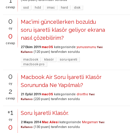
1
cevap
ssd
hdd
imac
hard
disk
0
Mac’imi güncellerken bozuldu
oy
soru işaretli klasör geliyor ekrana
0
nasıl çözebilirim?
cevap
27 Ekim 2019
macOS
kategorisinde
yunussnunu
Yeni
(
120
puan)
tarafından
soruldu
Kullanıcı
macbook
klasör
soru-işareti
macbook-pro
0
Macbook Air Soru İşaretli Klasör
oy
Sorununda Ne Yapılmalı?
2
21 Eylül 2019
macOS
kategorisinde
drortho
Yeni
cevap
(
220
puan)
tarafından
soruldu
Kullanıcı
+1
Soru İşaretli Klasör.
oy
2 Mayıs 2014
Mac Ailesi
kategorisinde
Megaman
Yeni
0
(
130
puan)
tarafından
soruldu
Kullanıcı