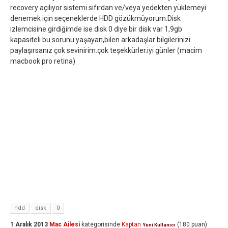
recovery açılıyor sistemi sıfırdan ve/veya yedekten yüklemeyi
denemek için seçeneklerde HDD gözükmüyorum.Disk
izlemcisine girdiğimde ise disk 0 diye bir disk var 1,9gb
kapasiteli.bu sorunu yaşayan,bilen arkadaşlar bilgilerinizi
paylaşırsanız çok sevinirim.çok teşekkürler.iyi günler (macim
macbook pro retina)
hdd
disk
0
1 Aralık 2013
Mac Ailesi
kategorisinde
Kaptan
(
180
puan)
Yeni Kullanıcı