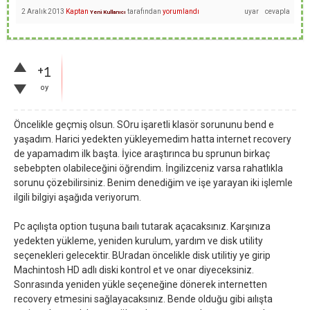
2 Aralık 2013
Kaptan
tarafından
yorumlandı
Yeni Kullanıcı
+1
oy
Öncelikle geçmiş olsun. SOru işaretli klasör sorununu bend e
yaşadım. Harici yedekten yükleyemedim hatta internet recovery
de yapamadım ilk başta. İyice araştırınca bu sprunun birkaç
sebebpten olabileceğini öğrendim. İngilizceniz varsa rahatlıkla
sorunu çözebilirsiniz. Benim denediğim ve işe yarayan iki işlemle
ilgili bilgiyi aşağıda veriyorum.
Pc açılışta option tuşuna baılı tutarak açacaksınız. Karşınıza
yedekten yükleme, yeniden kurulum, yardım ve disk utility
seçenekleri gelecektir. BUradan öncelikle disk utilitiy ye girip
Machintosh HD adlı diski kontrol et ve onar diyeceksiniz.
Sonrasında yeniden yükle seçeneğine dönerek internetten
recovery etmesini sağlayacaksınız. Bende olduğu gibi aılışta