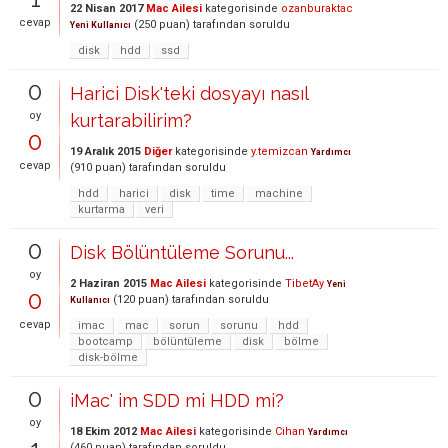
22 Nisan 2017
Mac Ailesi
kategorisinde
ozanburaktac
cevap
(
250
puan)
tarafından
soruldu
Yeni Kullanıcı
disk
hdd
ssd
0
Harici Disk'teki dosyayı nasıl
oy
kurtarabilirim?
0
19 Aralık 2015
Diğer
kategorisinde
y.temizcan
Yardımcı
cevap
(
910
puan)
tarafından
soruldu
hdd
harici
disk
time
machine
kurtarma
veri
0
Disk Bölüntüleme Sorunu...
oy
2 Haziran 2015
Mac Ailesi
kategorisinde
TibetAy
Yeni
0
(
120
puan)
tarafından
soruldu
Kullanıcı
cevap
imac
mac
sorun
sorunu
hdd
bootcamp
bölüntüleme
disk
bölme
disk-bölme
0
iMac' im SDD mi HDD mi?
oy
18 Ekim 2012
Mac Ailesi
kategorisinde
Cihan
Yardımcı
(
460
puan)
tarafından
soruldu