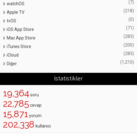
(7)
watchOS
(218)
Apple TV
(0)
tvOS
(71)
iOS App Store
(283)
Mac App Store
(200)
iTunes Store
(283)
iCloud
(1,210)
Diğer
İstatistikler
19,364
soru
22,785
cevap
15,871
yorum
202,338
kullanıcı