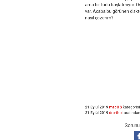
ama bir türlü başlatmıyor. O
var. Acaba bu görünen disk
nasıl çözerim?
21 Eylül 2019
macOS
kategoris
21 Eylül 2019
drortho
tarafında
Sorunuz