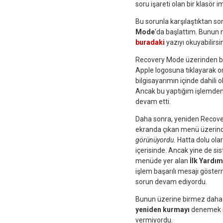
soru işareti olan bir klasö
Bu sorunla karşılaştıktan so
Mode
'da başlattım. Bunun n
buradaki
yazıyı okuyabilirsin
Recovery Mode üzerinden başl
Apple logosuna tıklayarak o
bilgisayarımın içinde dahil
Ancak bu yaptığım işlemden
devam etti.
Daha sonra, yeniden Recove
ekranda çıkan menü üzeri
görünüyordu.
Hatta dolu ola
içerisinde. Ancak yine de s
menüde yer alan
İlk Yardım
işlem başarılı mesajı göste
sorun devam ediyordu.
Bunun üzerine birmez daha
yeniden kurmayı
denemek is
vermiyordu.