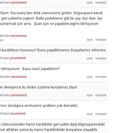
rafından
yorumlandı
uldum. Recovery’den disk izlencesine girdim. Bilgisayarın kendi
geri yükleme yaptım. Belki yedekleme gibi bir şey olur diye. İşe
 kurtarmak için ama.. Şuan için ne yapabileceğimi bilmiyorum
rafından
yorumlandı
ndı
kurabiliyor musunuz? Bunu yapabilirseniz dosyalarınız silinmez.
afından
yorumlandı
 bilmiyorum.. Bunu nasıl yapabilirim?
rafından
yorumlandı
n deneyince bu diskin üzerine kurulamaz diyor.
rafından
yorumlandı
rının alındığına eminseniz problem yok demektir.
afından
yorumlandı
k izlencesinden harici harddiske geri yükle diyip bilgisayarımdaki
at attıktan sonra bu harici harddiskteki dosyalara ulaşabilir