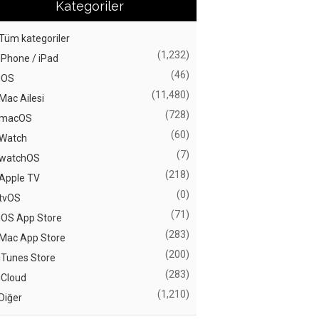
Kategoriler
Tüm kategoriler
(1,232)
iPhone / iPad
(46)
iOS
(11,480)
Mac Ailesi
(728)
macOS
(60)
Watch
(7)
watchOS
(218)
Apple TV
(0)
tvOS
(71)
iOS App Store
(283)
Mac App Store
(200)
iTunes Store
(283)
iCloud
(1,210)
Diğer