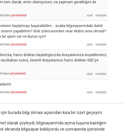
rum tam olarak, emin olamıyorum, ne yapmam gerektiğini de
rafından
yorumlandı
stemi başlatmayı başarabildim... acaba bilgisayarımdaki dahili
ıl onarım yapabilirim? disk izlencesinden onar dedim ama olmadı?
 bir işlem var mı bunun için?
rafından
yorumlandı
dınızsa, harici diskten başlattığınızda dosyalarınıza erişebilmeniz
 kurduktan sonra, önemli dosyalarınızı harici diskten SSD'ye
afından
yorumlandı
 ederim
rafından
yorumlandı
için burada bilgi olması açısından kısa bir özet geçeyim.
et olarak şöyleydi; bilgisayarımda açma tuşuna bastığım
ir ekranda bilgisayar bekliyordu ve sonrasında içerisinde