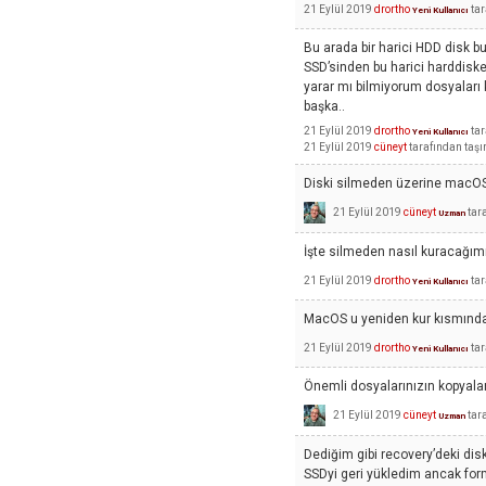
21 Eylül 2019
drortho
ta
Yeni Kullanıcı
Bu arada bir harici HDD disk b
SSD’sinden bu harici harddiske 
yarar mı bilmiyorum dosyaları
başka..
21 Eylül 2019
drortho
ta
Yeni Kullanıcı
21 Eylül 2019
cüneyt
tarafından
taşı
Diski silmeden üzerine macOS 
21 Eylül 2019
cüneyt
tar
Uzman
İşte silmeden nasıl kuracağımı
21 Eylül 2019
drortho
ta
Yeni Kullanıcı
MacOS u yeniden kur kısmında
21 Eylül 2019
drortho
ta
Yeni Kullanıcı
Önemli dosyalarınızın kopyala
21 Eylül 2019
cüneyt
tar
Uzman
Dediğim gibi recovery’deki dis
SSDyi geri yükledim ancak form