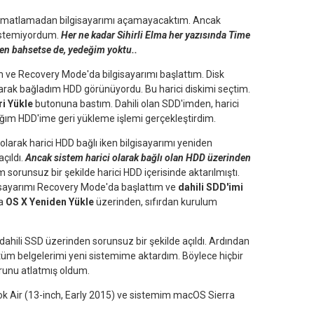
ormatlamadan bilgisayarımı açamayacaktım. Ancak
istemiyordum.
Her ne kadar Sihirli Elma her yazısında Time
n bahsetse de, yedeğim yoktu..
m ve Recovery Mode'da bilgisayarımı başlattım. Disk
olarak bağladım HDD görünüyordu. Bu harici diskimi seçtim.
ri Yükle
butonuna bastım. Dahili olan SDD'imden, harici
ığım HDD'ime geri yükleme işlemi gerçekleştirdim.
arak harici HDD bağlı iken bilgisayarımı yeniden
çıldı.
Ancak sistem harici olarak bağlı olan HDD üzerinden
 sorunsuz bir şekilde harici HDD içerisinde aktarılmıştı.
isayarımı Recovery Mode'da başlattım ve
dahili SDD'imi
da
OS X Yeniden Yükle
üzerinden, sıfırdan kurulum
ahili SSD üzerinden sorunsuz bir şekilde açıldı. Ardından
 tüm belgelerimi yeni sistemime aktardım. Böylece hiçbir
runu atlatmış oldum.
k Air (13-inch, Early 2015) ve sistemim macOS Sierra