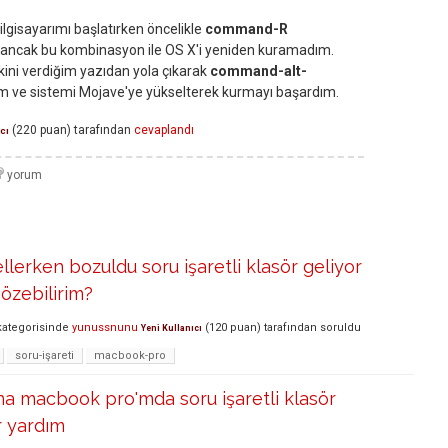
gisayarımı başlatırken öncelikle
command-R
ancak bu kombinasyon ile OS X'i yeniden kuramadım.
kini verdiğim yazıdan yola çıkarak
command-alt-
 ve sistemi Mojave'ye yükselterek kurmayı başardım.
(
220
puan)
tarafından
cevaplandı
cı
llerken bozuldu soru işaretli klasör geliyor
çözebilirim?
ategorisinde
yunussnunu
(
120
puan)
tarafından
soruldu
Yeni Kullanıcı
soru-işareti
macbook-pro
ina macbook pro'mda soru işaretli klasör
r yardım