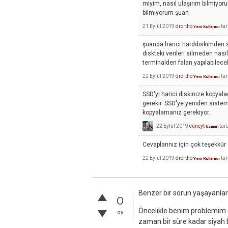
miyim, nasıl ulaşırım bilmiyo
bilmiyorum şuan
21 Eylül 2019
drortho
ta
Yeni Kullanıcı
şuanda harici harddiskimden si
diskteki verileri silmeden nas
terminalden falan yapılabilecek
22 Eylül 2019
drortho
ta
Yeni Kullanıcı
SSD'yi harici diskinize kopyala
gerekir. SSD'ye yeniden sistem
kopyalamanız gerekiyor.
22 Eylül 2019
cüneyt
tar
Uzman
Cevaplarınız için çok teşekkür
22 Eylül 2019
drortho
ta
Yeni Kullanıcı
Benzer bir sorun yaşayanlar 
0
Öncelikle benim problemim n
oy
zaman bir süre kadar siyah b