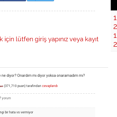
1
 için lütfen
giriş yapınız
veya
kayıt
e ne diyor? Onardım mı diyor yoksa onaramadım mı?
(
371,710
puan)
tarafından
cevaplandı
an
gi bir hata vs vermiyor