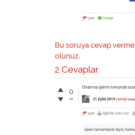
Bu soruya cevap vermek
olunuz
.
2 Cevaplar
Onarma işlemi sonunda siz
0
oy
21 Eylül 2019
cüneyt
Uzm
İşlem tamamlandı diyor, herhan