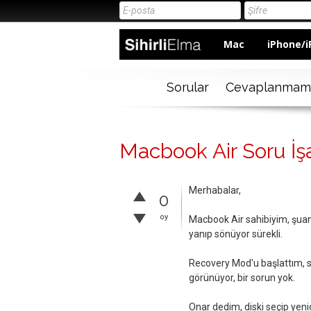
Mac
iPhone/i
Sorular
Cevaplanmam
Macbook Air Soru İş
Merhabalar,
0
oy
Macbook Air sahibiyim, şuanda
yanıp sönüyor sürekli.
Recovery Mod'u başlattım, s
görünüyor, bir sorun yok.
Onar dedim, diski seçip yeni