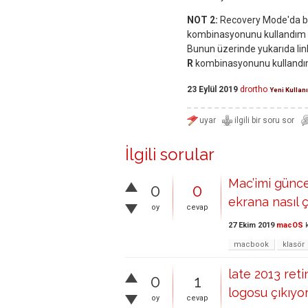
NOT 2:
Recovery Mode'da bil
kombinasyonunu kullandım 
Bunun üzerinde yukarıda lin
R
kombinasyonunu kullandım
23 Eylül 2019
drortho
Yeni Kullanı
İlgili sorular
Mac’imi günce
0
0
ekrana nasıl 
oy
cevap
27 Ekim 2019
macOS
k
macbook
klasör
late 2013 ret
0
1
logosu çıkıyo
oy
cevap