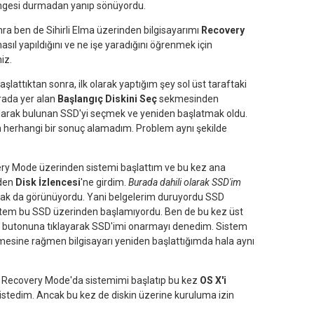
r imgesi durmadan yanıp sönüyordu.
nra ben de Sihirli Elma üzerinden bilgisayarımı
Recovery
asıl yapıldığını ve ne işe yaradığını öğrenmek için
iz.
attıktan sonra, ilk olarak yaptığım şey sol üst taraftaki
rada yer alan
Başlangıç Diskini Seç
sekmesinden
i olarak bulunan SSD'yi seçmek ve yeniden başlatmak oldu.
 herhangi bir sonuç alamadım. Problem aynı şekilde
ry Mode üzerinden sistemi başlattım ve bu kez ana
nden
Disk İzlencesi
'ne girdim.
Burada dahili olarak SSD'im
rak da görünüyordu. Yani belgelerim duruyordu SSD
istem bu SSD üzerinden başlamıyordu. Ben de bu kez üst
butonuna tıklayarak SSD'imi onarmayı denedim. Sistem
rmesine rağmen bilgisayarı yeniden başlattığımda hala aynı
 Recovery Mode'da sistemimi başlatıp bu kez
OS X'i
tedim. Ancak bu kez de diskin üzerine kuruluma izin