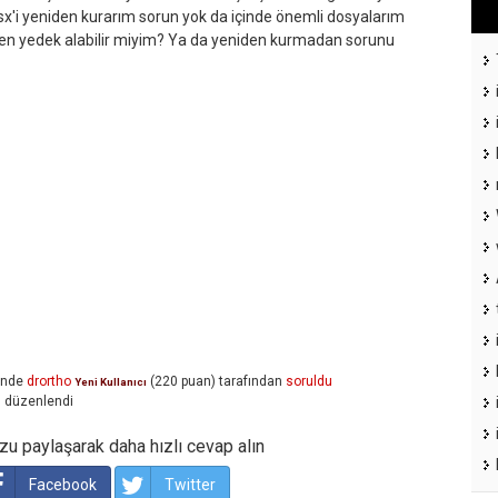
sx'i yeniden kurarım sorun yok da içinde önemli dosyalarım
ten yedek alabilir miyim? Ya da yeniden kurmadan sorunu
inde
drortho
(
220
puan)
tarafından
soruldu
Yeni Kullanıcı
n
düzenlendi
u paylaşarak daha hızlı cevap alın
Facebook
Twitter