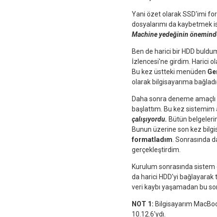
Yani özet olarak SSD'imi f
dosyalarımı da kaybetmek 
Machine yedeğinin öneminde
Ben de harici bir HDD buldu
İzlencesi'ne girdim. Harici 
Bu kez üstteki menüden
Ge
olarak bilgisayarıma bağlad
Daha sonra deneme amaçlı ol
başlattım. Bu kez sistemim a
çalışıyordu.
Bütün belgelerim
Bunun üzerine son kez bilg
formatladım
. Sonrasında 
gerçekleştirdim.
Kurulum sonrasında sistem d
da harici HDD'yi bağlayarak
veri kaybı yaşamadan bu so
NOT 1:
Bilgisayarım MacBoo
10.12.6'ydı.