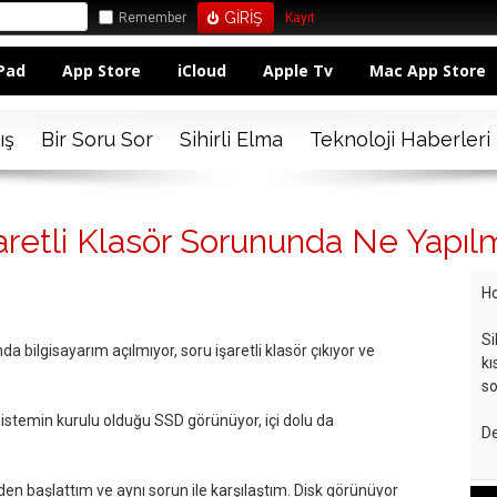
Remember
Kayıt
Pad
App Store
iCloud
Apple Tv
Mac App Store
ış
Bir Soru Sor
Sihirli Elma
Teknoloji Haberleri
aretli Klasör Sorununda Ne Yapıl
Ho
Si
 bilgisayarım açılmıyor, soru işaretli klasör çıkıyor ve
kı
so
istemin kurulu olduğu SSD görünüyor, içi dolu da
De
den başlattım ve aynı sorun ile karşılaştım. Disk görünüyor