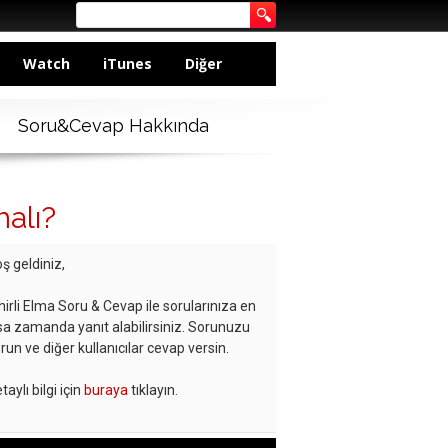
Watch
iTunes
Diğer
Soru&Cevap Hakkında
malı?
ş geldiniz,
hirli Elma Soru & Cevap ile sorularınıza en
sa zamanda yanıt alabilirsiniz. Sorunuzu
run ve diğer kullanıcılar cevap versin.
taylı bilgi için
buraya
tıklayın.