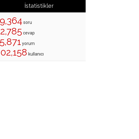
İstatistikler
19,364
soru
22,785
cevap
5,871
yorum
202,158
kullanıcı