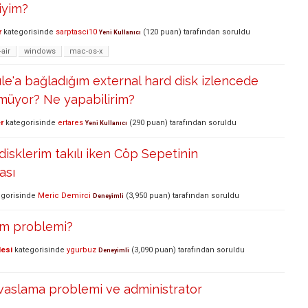
iyim?
r
kategorisinde
sarptasci10
(
120
puan)
tarafından
soruldu
Yeni Kullanıcı
air
windows
mac-os-x
le'a bağladığım external hard disk izlencede
üyor? Ne yapabilirim?
r
kategorisinde
ertares
(
290
puan)
tarafından
soruldu
Yeni Kullanıcı
disklerim takılı iken Cöp Sepetinin
ası
gorisinde
Meric Demirci
(
3,950
puan)
tarafından
soruldu
Deneyimli
m problemi?
lesi
kategorisinde
ygurbuz
(
3,090
puan)
tarafından
soruldu
Deneyimli
vaslama problemi ve administrator