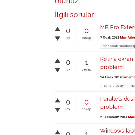
olunuz
.
İlgili sorular
MB Pro Exter
0
0
7 Ocak 2022
Mac Aile
oy
cevap
macbook-macbookp
Retina ekran
0
1
problemi
oy
cevap
14 Aralık 2014
tamama
retina-display
ma
Parallels de
0
0
problemi
oy
cevap
21 Temmuz 2014
Mac 
Windows lapt
0
1