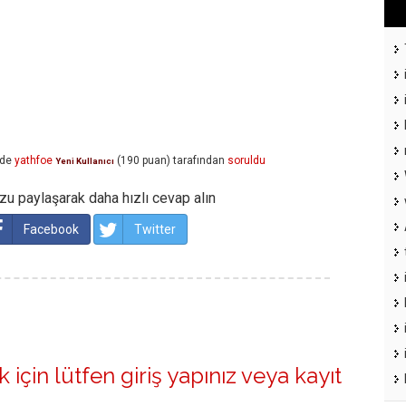
nde
yathfoe
(
190
puan)
tarafından
soruldu
Yeni Kullanıcı
u paylaşarak daha hızlı cevap alın
Facebook
Twitter
 için lütfen
giriş yapınız
veya
kayıt