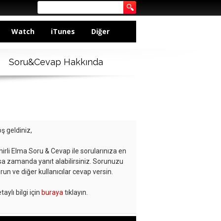
Watch
iTunes
Diğer
Soru&Cevap Hakkında
ş geldiniz,
hirli Elma Soru & Cevap ile sorularınıza en
sa zamanda yanıt alabilirsiniz. Sorunuzu
run ve diğer kullanıcılar cevap versin.
taylı bilgi için
buraya
tıklayın.