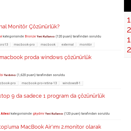
nal Monitör Çözünürlük?
1
si
kategorisinde
Bronze
(
120
puan)
tarafından
soruldu
Yeni Kullanıcı
ro13
macbook-pro
macbook
external
monitör
 macbook proda windows çözünürlük
bi
(
1,620
puan)
tarafından
soruldu
Yardımcı
cbook-pro
macbook-pro-retina-13
windows8-1
sktop 9 da sadece 1 program da çözünürlük
Ailesi
kategorisinde
gkydmr
(
120
puan)
tarafından
soruldu
Yeni Kullanıcı
op'uma MacBook Air'ımı 2.monitor olarak