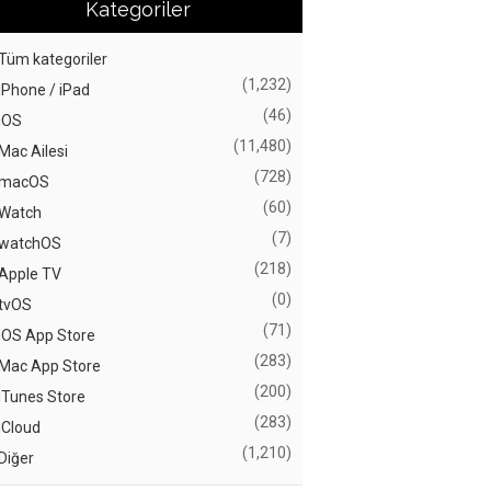
Kategoriler
Tüm kategoriler
(1,232)
iPhone / iPad
(46)
iOS
(11,480)
Mac Ailesi
(728)
macOS
(60)
Watch
(7)
watchOS
(218)
Apple TV
(0)
tvOS
(71)
iOS App Store
(283)
Mac App Store
(200)
iTunes Store
(283)
iCloud
(1,210)
Diğer