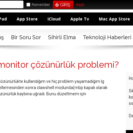
Remember
Kayıt
Pad
App Store
iCloud
Apple Tv
Mac App Store
ış
Bir Soru Sor
Sihirli Elma
Teknoloji Haberleri
monitor çözünürlük problemi?
Ho
 çözünürlükte kullandığım ve hiç problem yaşamadığım lg
llemesinden sonra clawshell modunda(mbp kapalı olarak
Si
zünürlük kaybına uğradı. Bunu düzeltmem için
kı
so
De