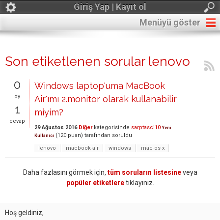
Giriş Yap | Kayıt ol
Menüyü göster
Son etiketlenen sorular lenovo
0
Windows laptop'uma MacBook
oy
Air'ımı 2.monitor olarak kullanabilir
1
miyim?
cevap
29 Ağustos 2016
Diğer
kategorisinde
sarptasci10
Yeni
(
120
puan)
tarafından
soruldu
Kullanıcı
lenovo
macbook-air
windows
mac-os-x
Daha fazlasını görmek için,
tüm soruların listesine
veya
popüler etiketlere
tıklayınız.
Hoş geldiniz,