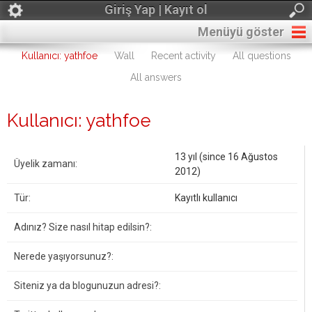
Giriş Yap | Kayıt ol
Menüyü göster
Kullanıcı: yathfoe
Wall
Recent activity
All questions
All answers
Kullanıcı: yathfoe
13 yıl (since 16 Ağustos
Üyelik zamanı:
2012)
Tür:
Kayıtlı kullanıcı
Adınız? Size nasıl hitap edilsin?:
Nerede yaşıyorsunuz?:
Siteniz ya da blogunuzun adresi?: