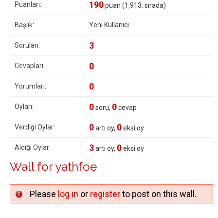
190
Puanları:
puan (
1,913
. sırada)
Başlık:
Yeni Kullanıcı
3
Soruları:
0
Cevapları:
0
Yorumları:
0
0
Oyları:
soru,
cevap
0
0
Verdiği Oylar:
artı oy,
eksi oy
3
0
Aldığı Oylar:
artı oy,
eksi oy
Wall for yathfoe
Please
log in
or
register
to post on this wall.