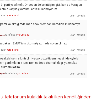
 3. parti yazılımdır. Önceden de belirttiğim gibi, ben de Paragon
oblemle karşılaşıyordum, artık kullanmıyorum.
fından
yorumlandı
rogramı kaldırdıgımda mac book promdan harddiski kullanamya
tarafından
yorumlandı
yimli
acaksın. ExFAT için okuma/yazmada sorun olmaz.
fından
yorumlandı
bosaltabilsem sıkıntı olmiyacak duzelticem hepsinide oyle bir
rim yardımlarınız icin. Ben sadece okumak degil yazmakta
m bulmam lazım.
tarafından
yorumlandı
yimli
 7 telefonum kulaklık takılı iken kendiliğinden