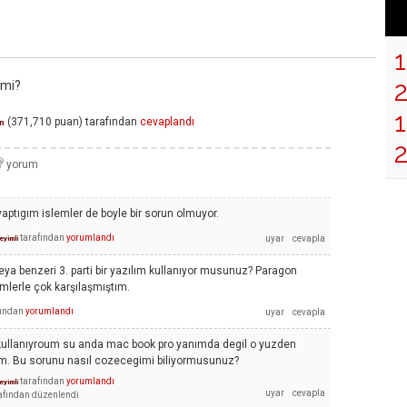
 mi?
1
(
371,710
puan)
tarafından
cevaplandı
n
ptıgım islemler de boyle bir sorun olmuyor.
tarafından
yorumlandı
yimli
ya benzeri 3. parti bir yazılım kullanıyor musunuz? Paragon
mlerle çok karşılaşmıştım.
fından
yorumlandı
 kullanıyroum su anda mac book pro yanımda degil o yuzden
um. Bu sorunu nasıl cozecegimi biliyormusunuz?
tarafından
yorumlandı
yimli
afından
düzenlendi