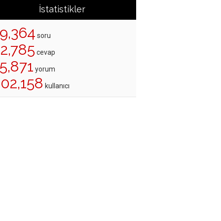
İstatistikler
19,364
soru
22,785
cevap
5,871
yorum
202,158
kullanıcı