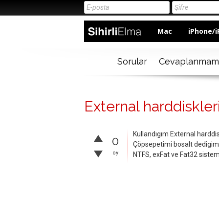
Mac
iPhone/i
Sorular
Cevaplanmam
External harddiskler
Kullandıgım External harddi
0
Çöpsepetimi bosalt dedigimd
oy
NTFS, exFat ve Fat32 sisteml