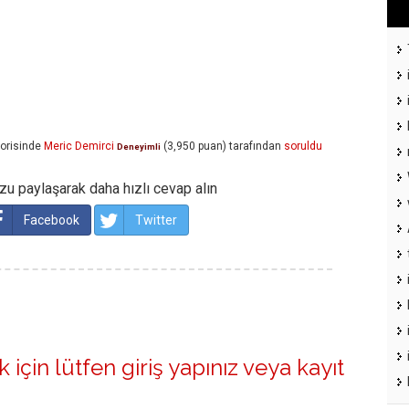
orisinde
Meric Demirci
(
3,950
puan)
tarafından
soruldu
Deneyimli
u paylaşarak daha hızlı cevap alın
Facebook
Twitter
 için lütfen
giriş yapınız
veya
kayıt