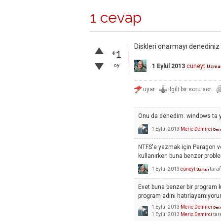
1 cevap
Diskleri onarmayı denediniz
+1
oy
1 Eylül 2013
cüneyt
Uzma
Onu da denedim. windows ta ya
1 Eylül 2013
Meric Demirci
Dene
NTFS'e yazmak için Paragon ve
kullanırken buna benzer proble
1 Eylül 2013
cüneyt
tara
Uzman
Evet buna benzer bir program
program adını hatırlayamıyor
1 Eylül 2013
Meric Demirci
Dene
1 Eylül 2013
Meric Demirci
tar