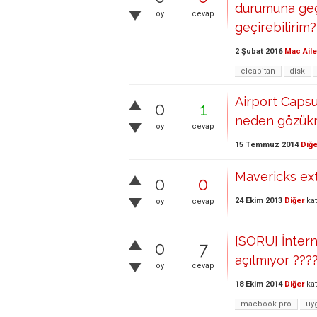
durumuna geç
oy
cevap
geçirebilirim?
2 Şubat 2016
Mac Aile
elcapitan
disk
Airport Capsu
0
1
neden gözükm
oy
cevap
15 Temmuz 2014
Diğe
Mavericks ex
0
0
24 Ekim 2013
Diğer
kat
oy
cevap
[SORU] İntern
0
7
açılmıyor ???
oy
cevap
18 Ekim 2014
Diğer
kat
macbook-pro
uy