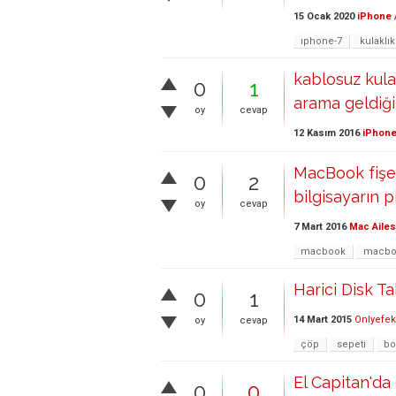
15 Ocak 2020
iPhone 
ıphone-7
kulaklık
kablosuz kula
0
1
arama geldiği
oy
cevap
12 Kasım 2016
iPhone
MacBook fişe t
0
2
bilgisayarın p
oy
cevap
7 Mart 2016
Mac Ailes
macbook
macbo
Harici Disk T
0
1
14 Mart 2015
Onlyefe
oy
cevap
çöp
sepeti
bo
El Capitan'da
0
0