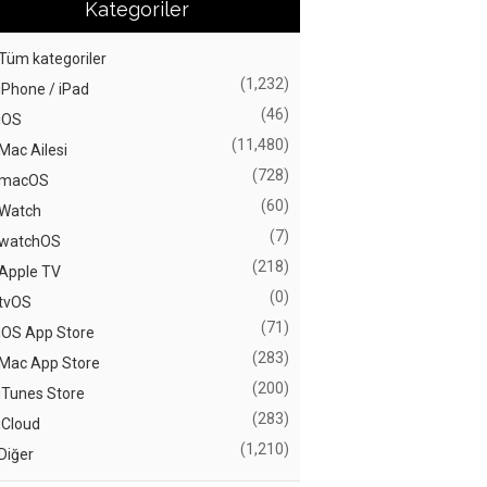
Kategoriler
Tüm kategoriler
(1,232)
iPhone / iPad
(46)
iOS
(11,480)
Mac Ailesi
(728)
macOS
(60)
Watch
(7)
watchOS
(218)
Apple TV
(0)
tvOS
(71)
iOS App Store
(283)
Mac App Store
(200)
iTunes Store
(283)
iCloud
(1,210)
Diğer