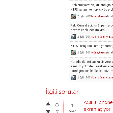
Problemi yaratan, kullandığınız
NTFS kullanırken sık sık bu pr
2 Eylül 2013
cüneyt
tara
Uzman
Peki Cüneyt abicim 3. parti p
devam edebilecekmiyim.
2 Eylül 2013
Meric Demirci
Dene
NTFSi okuyacak ama yazamay
2 Eylül 2013
cüneyt
tara
Uzman
Harddisklerimi baska bir yere 
sansım yok iste. Tesekkur ede
istedigim icin baska bir cozu
2 Eylül 2013
Meric Demirci
Dene
İlgili sorular
ACİL!! Iphone
0
1
ekran açıyor
oy
cevap