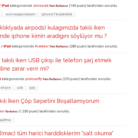
/ iPad
kategorisinde
shnesra6
(
140
puan)
tarafından
soruldu
Yeni Kullanıcı
acil-neyapmalıyım
iphone7-kulaklıklık
klık(yada airpods) kulagımızda takılı iken
nde iphone kimin aradıgını söylüyor mu ?
 / iPad
kategorisinde
Krsteker
(
280
puan)
tarafından
soruldu
Yeni Kullanıcı
akılı iken USB çıkışı ile telefon şarj etmek
iline zarar verir mi?
i
kategorisinde
pilotcanfly
(
270
puan)
tarafından
soruldu
Yeni Kullanıcı
ok-pro
usb
şarj
akılı İken Çöp Sepetini Boşaltamıyorum
ken
(
1,530
puan)
tarafından
soruldu
Yardımcı
şaltma
 (Imac) tüm harici harddisklerim "salt okuma"