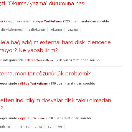
ti. "Okuma/yazma" durumuna nasıl
si
kategorisinde
emreboyar
(
120
puan)
tarafından
soruldu
Yeni Kullanıcı
disk-izlencesi
saltokunur
okuma
yazma
le'a bağladığım external hard disk izlencede
üyor? Ne yapabilirim?
r
kategorisinde
ertares
(
290
puan)
tarafından
soruldu
Yeni Kullanıcı
ternal monitor çözünürlük problemi?
egorisinde
yathfoe
(
190
puan)
tarafından
soruldu
Yeni Kullanıcı
etten indirdiğim dosyalar disk takılı olmadan
??
egorisinde
cepyusuf
(
810
puan)
tarafından
soruldu
Yardımcı
gulama
internet
dmg
açılmıyor