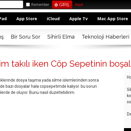
Remember
Kayıt
Pad
App Store
iCloud
Apple Tv
Mac App Store
ış
Bir Soru Sor
Sihirli Elma
Teknoloji Haberleri
im takılı iken Cöp Sepetinin boşa
Ho
sklerinde dosya taşıma yada silme islemlerinden sonra
e bazı dosyalar hala copsepetimde kalıyor. bu sorun
Si
erde de oluyor. Bunu nasıl duzeltebilirim.
kı
so
De