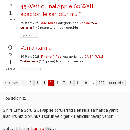
oy
45 Watt orjinal Apple 60 Watt
1
adaptör ile şarj olur mu ?
cevap
29 Mart 2023
Mac Ailesi
kategorisinde
Zodyak
Yeni
(
140
puan)
tarafından
soruldu
Kullanıcı
şarj-aleti
0
Veri aktarma
oy
29 Mart 2023
iPhone / iPad
kategorisinde
ÖMER FARUK
1
(
120
puan)
tarafından
soruldu
Yeni Kullanıcı
cevap
iphone
7
...
« önceki
1
2
3
4
5
6
7
8
9
10
969
sonraki »
Hoş geldiniz,
Sihirli Elma Soru & Cevap ile sorularınıza en kısa zamanda yanıt
alabilirsiniz. Sorunuzu sorun ve diğer kullanıcılar cevap versin.
Detaylı bilgi için
buraya
tıklayın.