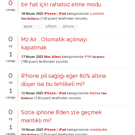
0
bir hat için rahatsız etme modu
cevap
18 Nisan 2023
iPhone / iPad
kategorisinde
s_emihd
(
120
puan)
tarafından
soruldu
Yeni Kullanıcı
apple
-
çiftsim
iphone
0
M2 Air , Otomatik açılmayı
oy
kapatmak
1
17 Nisan 2023
Mac Ailesi
kategorisinde
PVH
Yardımcı
cevap
(
780
puan)
tarafından
soruldu
0
iPhone pil sağlığı eğer 80% altına
oy
düşer ise bu tehlikeli mi?
1
12 Nisan 2023
iPhone / iPad
kategorisinde
Melisa
Yeni
cevap
(
120
puan)
tarafından
soruldu
Kullanıcı
0
Sizce iphone 8’den 11’e geçmek
oy
mantıklı mı?
1
10 Nisan 2023
iPhone / iPad
kategorisinde
melihbztrk
cevap
(
120
puan)
tarafından
soruldu
Yeni Kullanıcı