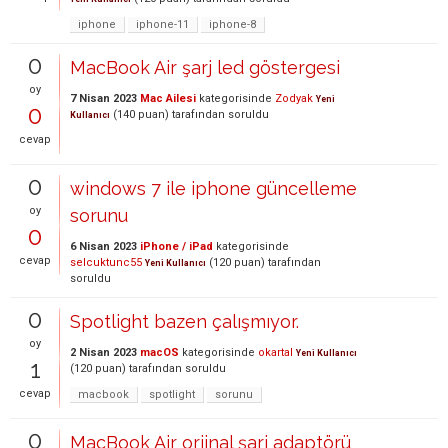
iphone
iphone-11
iphone-8
0
MacBook Air şarj led göstergesi
oy
7 Nisan 2023
Mac Ailesi
kategorisinde
Zodyak
Yeni
0
(
140
puan)
tarafından
soruldu
Kullanıcı
cevap
0
windows 7 ile iphone güncelleme
oy
sorunu
0
6 Nisan 2023
iPhone / iPad
kategorisinde
cevap
selcuktunc55
(
120
puan)
tarafından
Yeni Kullanıcı
soruldu
0
Spotlight bazen çalışmıyor.
oy
2 Nisan 2023
macOS
kategorisinde
okartal
Yeni Kullanıcı
1
(
120
puan)
tarafından
soruldu
cevap
macbook
spotlight
sorunu
0
MacBook Air orjinal şarj adaptörü