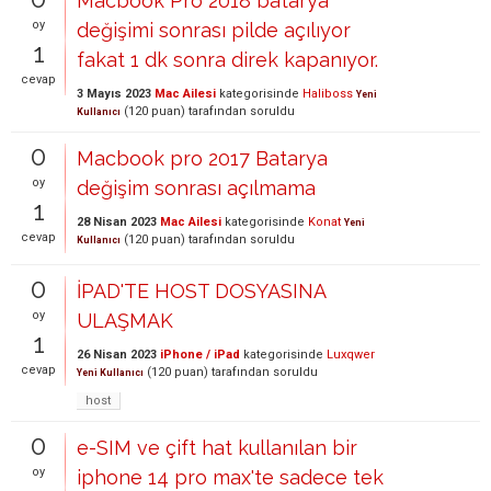
Macbook Pro 2018 batarya
oy
değişimi sonrası pilde açılıyor
1
fakat 1 dk sonra direk kapanıyor.
cevap
3 Mayıs 2023
Mac Ailesi
kategorisinde
Haliboss
Yeni
(
120
puan)
tarafından
soruldu
Kullanıcı
0
Macbook pro 2017 Batarya
oy
değişim sonrası açılmama
1
28 Nisan 2023
Mac Ailesi
kategorisinde
Konat
Yeni
cevap
(
120
puan)
tarafından
soruldu
Kullanıcı
0
İPAD'TE HOST DOSYASINA
oy
ULAŞMAK
1
26 Nisan 2023
iPhone / iPad
kategorisinde
Luxqwer
cevap
(
120
puan)
tarafından
soruldu
Yeni Kullanıcı
host
0
e-SIM ve çift hat kullanılan bir
oy
iphone 14 pro max'te sadece tek