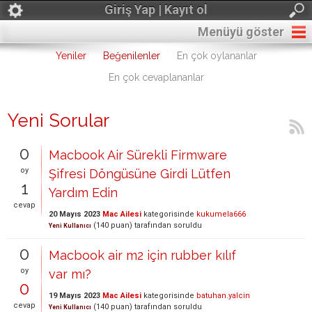
Giriş Yap | Kayıt ol
Menüyü göster
Yeniler
Beğenilenler
En çok oylananlar
En çok cevaplananlar
Yeni Sorular
0
Macbook Air Sürekli Firmware
oy
Şifresi Döngüsüne Girdi Lütfen
1
Yardım Edin
cevap
20 Mayıs 2023
Mac Ailesi
kategorisinde
kukumela666
(
140
puan)
tarafından
soruldu
Yeni Kullanıcı
0
Macbook air m2 için rubber kılıf
oy
var mı?
0
19 Mayıs 2023
Mac Ailesi
kategorisinde
batuhan.yalcin
cevap
(
140
puan)
tarafından
soruldu
Yeni Kullanıcı