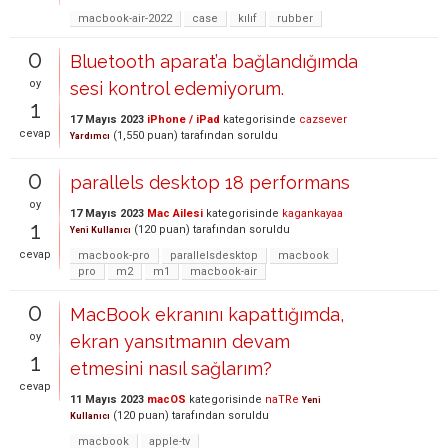
macbook-air-2022
case
kılıf
rubber
0
Bluetooth aparat’a bağlandığımda
oy
sesi kontrol edemiyorum.
1
17 Mayıs 2023
iPhone / iPad
kategorisinde
cazsever
cevap
(
1,550
puan)
tarafından
soruldu
Yardımcı
0
parallels desktop 18 performans
oy
17 Mayıs 2023
Mac Ailesi
kategorisinde
kagankayaa
1
(
120
puan)
tarafından
soruldu
Yeni Kullanıcı
cevap
macbook-pro
parallelsdesktop
macbook
pro
m2
m1
macbook-air
0
MacBook ekranını kapattığımda,
oy
ekran yansıtmanın devam
1
etmesini nasıl sağlarım?
cevap
11 Mayıs 2023
macOS
kategorisinde
naTRe
Yeni
(
120
puan)
tarafından
soruldu
Kullanıcı
macbook
apple-tv