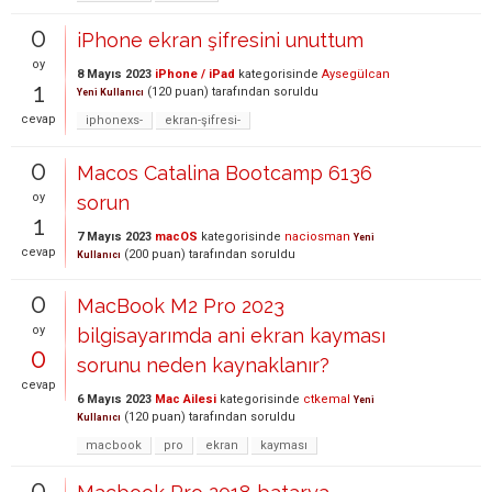
0
iPhone ekran şifresini unuttum
oy
8 Mayıs 2023
iPhone / iPad
kategorisinde
Aysegülcan
1
(
120
puan)
tarafından
soruldu
Yeni Kullanıcı
cevap
iphonexs-
ekran-şifresi-
0
Macos Catalina Bootcamp 6136
oy
sorun
1
7 Mayıs 2023
macOS
kategorisinde
naciosman
Yeni
cevap
(
200
puan)
tarafından
soruldu
Kullanıcı
0
MacBook M2 Pro 2023
oy
bilgisayarımda ani ekran kayması
0
sorunu neden kaynaklanır?
cevap
6 Mayıs 2023
Mac Ailesi
kategorisinde
ctkemal
Yeni
(
120
puan)
tarafından
soruldu
Kullanıcı
macbook
pro
ekran
kayması
0