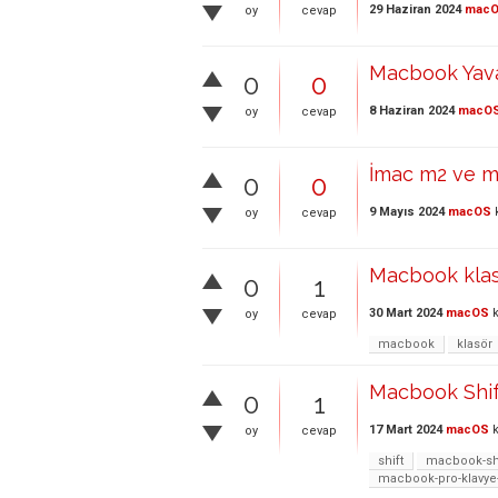
29 Haziran 2024
mac
oy
cevap
Macbook Yava
0
0
8 Haziran 2024
macO
oy
cevap
İmac m2 ve 
0
0
9 Mayıs 2024
macOS
k
oy
cevap
Macbook klas
0
1
30 Mart 2024
macOS
k
oy
cevap
macbook
klasör
Macbook Shift
0
1
17 Mart 2024
macOS
k
oy
cevap
shift
macbook-sh
macbook-pro-klavye