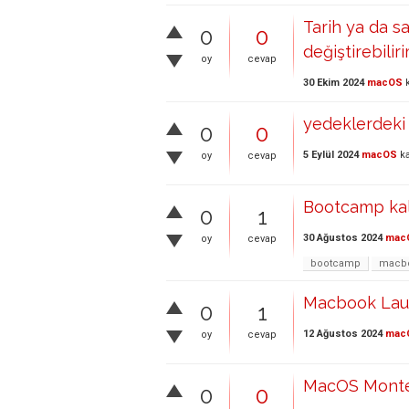
Tarih ya da s
0
0
değiştirebiliri
oy
cevap
30 Ekim 2024
macOS
k
yedeklerdeki 
0
0
5 Eylül 2024
macOS
ka
oy
cevap
Bootcamp kaldı
0
1
30 Ağustos 2024
mac
oy
cevap
bootcamp
macbo
Macbook La
0
1
12 Ağustos 2024
mac
oy
cevap
MacOS Monter
0
0