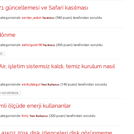
.1 güncellemesi ve Safari kasılması
ategorisinde
serdar_askin
(
940
puan)
tarafından
soruldu
Yardımcı
dönme
ategorisinde
sahinguler90
(
450
puan)
tarafından
soruldu
Yardımcı
tü
r, işletim sistemsiz kaldı, temiz kurulum nasıl
ategorisinde
eerkutakgul
(
140
puan)
tarafından
soruldu
Yeni Kullanıcı
-os-ventura
mli ölçüde enerji kullananlar
ategorisinde
KmL
(
320
puan)
tarafından
soruldu
Yeni Kullanıcı
a1502 2015 disk izlenceleri disk görünmeme