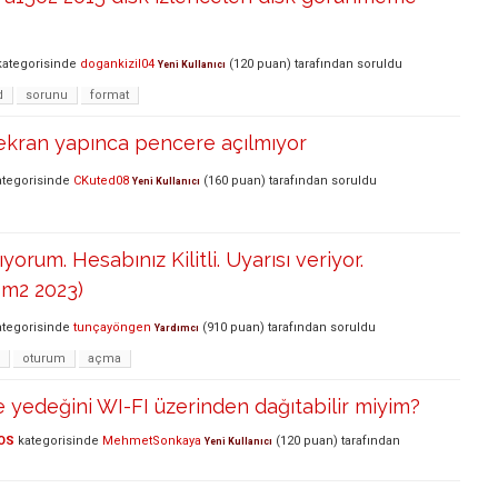
ategorisinde
dogankizil04
(
120
puan)
tarafından
soruldu
Yeni Kullanıcı
d
sorunu
format
ekran yapınca pencere açılmıyor
tegorisinde
CKuted08
(
160
puan)
tarafından
soruldu
Yeni Kullanıcı
rum. Hesabınız Kilitli. Uyarısı veriyor.
 m2 2023)
tegorisinde
tunçayöngen
(
910
puan)
tarafından
soruldu
Yardımcı
oturum
açma
yedeğini WI-FI üzerinden dağıtabilir miyim?
OS
kategorisinde
MehmetSonkaya
(
120
puan)
tarafından
Yeni Kullanıcı