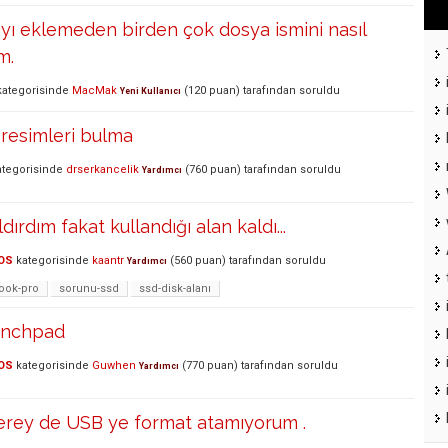
ayı eklemeden birden çok dosya ismini nasıl
m.
ategorisinde
MacMak
(
120
puan)
tarafından
soruldu
Yeni Kullanıcı
resimleri bulma
tegorisinde
drserkancelik
(
760
puan)
tarafından
soruldu
Yardımcı
rdım fakat kullandığı alan kaldı...
OS
kategorisinde
kaantr
(
560
puan)
tarafından
soruldu
Yardımcı
ok-pro
sorunu-ssd
ssd-disk-alanı
unchpad
OS
kategorisinde
Guwhen
(
770
puan)
tarafından
soruldu
Yardımcı
ey de USB ye format atamıyorum .