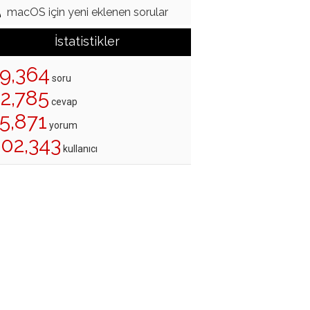
macOS için yeni eklenen sorular
İstatistikler
19,364
soru
22,785
cevap
5,871
yorum
202,343
kullanıcı