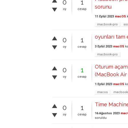
0
1
sorunu
oy
cevap
11 Eylül 2023
macOS
k
macbook-pro
ss
oyunları tam 
0
1
3 Eylül 2023
macOS
ka
oy
cevap
macbook-pro
Oturum açamıyo
0
1
(MacBook Air
oy
cevap
1 Eylül 2023
macOS
ka
macos
macbook
Time Machine 
0
1
16 Ağustos 2023
mac
oy
cevap
soruldu