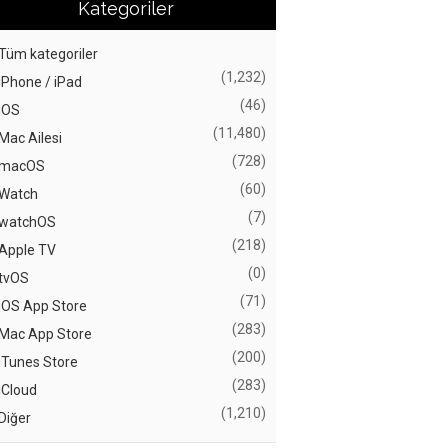
Kategoriler
Tüm kategoriler
(1,232)
iPhone / iPad
(46)
iOS
(11,480)
Mac Ailesi
(728)
macOS
(60)
Watch
(7)
watchOS
(218)
Apple TV
(0)
tvOS
(71)
iOS App Store
(283)
Mac App Store
(200)
iTunes Store
(283)
iCloud
(1,210)
Diğer