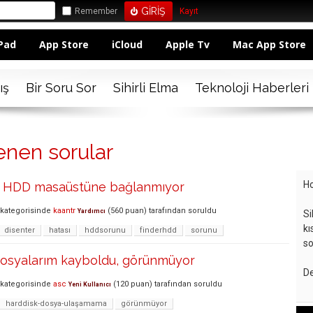
Remember
Kayıt
Pad
App Store
iCloud
Apple Tv
Mac App Store
ış
Bir Soru Sor
Sihirli Elma
Teknoloji Haberleri
enen sorular
Ho
 HDD masaüstüne bağlanmıyor
kategorisinde
kaantr
(
560
puan)
tarafından
soruldu
Yardımcı
Si
kı
disenter
hatası
hddsorunu
finderhdd
sorunu
so
osyalarım kayboldu, görünmüyor
De
kategorisinde
asc
(
120
puan)
tarafından
soruldu
Yeni Kullanıcı
harddisk-dosya-ulaşamama
görünmüyor