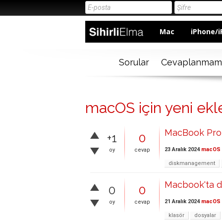
Mac
iPhone/i
Sorular
Cevaplanmam
macOS için yeni ekl
MacBook Pro
+1
0
23 Aralık 2024
macOS
oy
cevap
diskmanagement
Macbook'ta d
0
0
21 Aralık 2024
macOS
oy
cevap
klasör
dosyalar