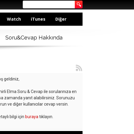
Watch
iTunes
Diğer
Soru&Cevap Hakkında
ş geldiniz,
hirli Elma Soru & Cevap ile sorularınıza en
sa zamanda yanıt alabilirsiniz. Sorunuzu
run ve diğer kullanıcılar cevap versin.
taylı bilgi için
buraya
tıklayın.