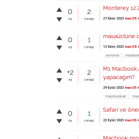
Monterey 12.7
0
2
27 Ekim 2023
macOS
k
oy
cevap
masaüstüne 
0
1
12 Ekim 2023
macOS
k
oy
cevap
sonoma
masaüs
M1 Macbook Ai
+2
2
yapacağım?
oy
cevap
29 Eylül 2023
macOS
k
macbook-air
mac
Safari ve öne
0
1
22 Eylül 2023
macOS
k
oy
cevap
Macbook pro 