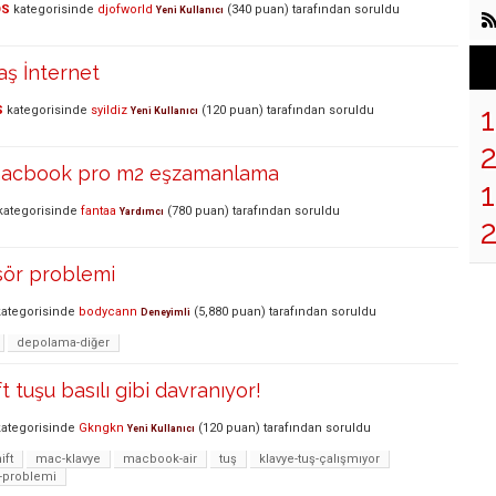
OS
kategorisinde
djofworld
(
340
puan)
tarafından
soruldu
Yeni Kullanıcı
ş İnternet
S
kategorisinde
syildiz
(
120
puan)
tarafından
soruldu
Yeni Kullanıcı
macbook pro m2 eşzamanlama
1
ategorisinde
fantaa
(
780
puan)
tarafından
soruldu
Yardımcı
ör problemi
ategorisinde
bodycann
(
5,880
puan)
tarafından
soruldu
Deneyimli
depolama-diğer
 tuşu basılı gibi davranıyor!
ategorisinde
Gkngkn
(
120
puan)
tarafından
soruldu
Yeni Kullanıcı
ift
mac-klavye
macbook-air
tuş
klavye-tuş-çalışmıyor
-problemi