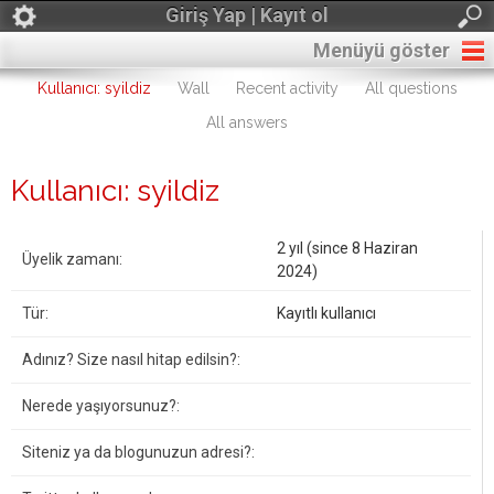
Giriş Yap | Kayıt ol
Menüyü göster
Kullanıcı: syildiz
Wall
Recent activity
All questions
All answers
Kullanıcı: syildiz
2 yıl (since 8 Haziran
Üyelik zamanı:
2024)
Tür:
Kayıtlı kullanıcı
Adınız? Size nasıl hitap edilsin?:
Nerede yaşıyorsunuz?:
Siteniz ya da blogunuzun adresi?: