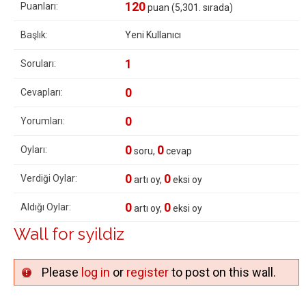
120
Puanları:
puan (
5,301
. sırada)
Başlık:
Yeni Kullanıcı
1
Soruları:
0
Cevapları:
0
Yorumları:
0
0
Oyları:
soru,
cevap
0
0
Verdiği Oylar:
artı oy,
eksi oy
0
0
Aldığı Oylar:
artı oy,
eksi oy
Wall for syildiz
Please
log in
or
register
to post on this wall.