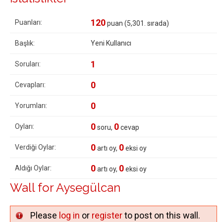
120
Puanları:
puan (
5,301
. sırada)
Başlık:
Yeni Kullanıcı
1
Soruları:
0
Cevapları:
0
Yorumları:
0
0
Oyları:
soru,
cevap
0
0
Verdiği Oylar:
artı oy,
eksi oy
0
0
Aldığı Oylar:
artı oy,
eksi oy
Wall for Aysegülcan
Please
log in
or
register
to post on this wall.