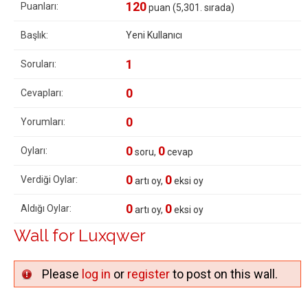
120
Puanları:
puan (
5,301
. sırada)
Başlık:
Yeni Kullanıcı
1
Soruları:
0
Cevapları:
0
Yorumları:
0
0
Oyları:
soru,
cevap
0
0
Verdiği Oylar:
artı oy,
eksi oy
0
0
Aldığı Oylar:
artı oy,
eksi oy
Wall for Luxqwer
Please
log in
or
register
to post on this wall.