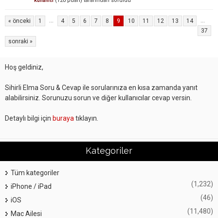
(
120
puan)
tarafından
soruldu
Kullanıcı
...
...
« önceki
1
4
5
6
7
8
9
10
11
12
13
14
37
sonraki »
Hoş geldiniz,
Sihirli Elma Soru & Cevap ile sorularınıza en kısa zamanda yanıt
alabilirsiniz. Sorunuzu sorun ve diğer kullanıcılar cevap versin.
Detaylı bilgi için
buraya
tıklayın.
Kategoriler
Tüm kategoriler
(1,232)
iPhone / iPad
(46)
iOS
(11,480)
Mac Ailesi