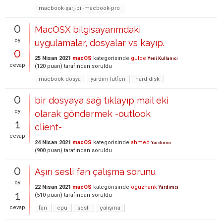
macbook-şarj-pil-macbook-pro
0
MacOSX bilgisayarımdaki
oy
uygulamalar, dosyalar vs kayıp.
0
25 Nisan 2021
macOS
kategorisinde
gulce
Yeni Kullanıcı
cevap
(
120
puan)
tarafından
soruldu
macbook-dosya
yardım-lütfen
hard-disk
0
bir dosyaya sağ tıklayıp mail eki
oy
olarak göndermek -outlook
1
client-
cevap
24 Nisan 2021
macOS
kategorisinde
ahmed
Yardımcı
(
900
puan)
tarafından
soruldu
0
Aşırı sesli fan çalışma sorunu
oy
22 Nisan 2021
macOS
kategorisinde
oguzhank
Yardımcı
1
(
510
puan)
tarafından
soruldu
cevap
fan
cpu
sesli
çalışma