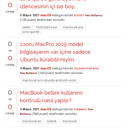
0
izlencesinin içi ise boş...
cevap
5 Mayıs 2021
macOS
kategorisinde
bsmk7
Yeni Kullanıcı
(
120
puan)
tarafından
soruldu
safari
font-izlencesi
macbook-pro
soru-işareti
0
1.soru MacPro 2019 model
oy
bilgisayarım var. içine sadece
0
Ubuntu kurabilirmiyim.
cevap
4 Mayıs 2021
macOS
kategorisinde
muhammet kılıç
(
160
puan)
tarafından
soruldu
Yeni Kullanıcı
macbook-pro-ubuntu-android-room
0
MacBook bellek kullanımı
oy
kontrolü nasıl yapılır?
0
3 Mayıs 2021
macOS
kategorisinde
exlaware
Yeni
cevap
(
360
puan)
tarafından
soruldu
Kullanıcı
macbook-air
bellek
macbook