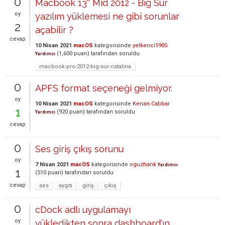
0
Macbook 13'' Mid 2012 - Big Sur
oy
yazılım yüklemesi ne gibi sorunlar
2
açabilir ?
cevap
10 Nisan 2021
macOS
kategorisinde
yelkenci1905
(
1,600
puan)
tarafından
soruldu
Yardımcı
macbook-pro-2012-big-sur-catalina
0
APFS format seçeneği gelmiyor.
oy
10 Nisan 2021
macOS
kategorisinde
Kenan Cabbar
1
(
920
puan)
tarafından
soruldu
Yardımcı
cevap
0
Ses giriş çıkış sorunu
oy
7 Nisan 2021
macOS
kategorisinde
oguzhank
Yardımcı
1
(
510
puan)
tarafından
soruldu
cevap
ses
aygıtı
giriş
çıkış
0
cDock adlı uygulamayı
oy
yükledikten sonra dashboard'ın