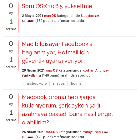
0
Soru OSX 10.8.5 yükseltme
oy
2 Mayıs 2021
macOS
kategorisinde
Usoytas
Yeni
1
(
150
puan)
tarafından
soruldu
Kullanıcı
cevap
0
Mac bilgisayar Facebook'a
oy
bağlanmıyor, Hotmail için
1
güvenlik uyarısı veriyor...
cevap
29 Nisan 2021
macOS
kategorisinde
Korhan Altunyay
(
140
puan)
tarafından
soruldu
Yeni Kullanıcı
macbook-pro
macos
hotmail
0
Macbook promu hep şarjda
oy
kullanıyorum, şarjdayken şarjı
1
azalmaya başladı buna nasıl engel
cevap
olabilirim?
26 Nisan 2021
macOS
kategorisinde
miraytunac
Yeni
(
120
puan)
tarafından
soruldu
Kullanıcı