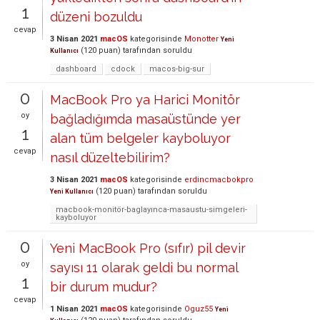
1
düzeni bozuldu
cevap
3 Nisan 2021
macOS
kategorisinde
Monotter
Yeni
(
120
puan)
tarafından
soruldu
Kullanıcı
dashboard
cdock
macos-big-sur
0
MacBook Pro ya Harici Monitör
oy
bağladığımda masaüstünde yer
1
alan tüm belgeler kayboluyor
cevap
nasıl düzeltebilirim?
3 Nisan 2021
macOS
kategorisinde
erdincmacbokpro
(
120
puan)
tarafından
soruldu
Yeni Kullanıcı
macbook-monitör-baglayınca-masaustu-simgeleri-
kayboluyor
0
Yeni MacBook Pro (sıfır) pil devir
oy
sayısı 11 olarak geldi bu normal
1
bir durum mudur?
cevap
1 Nisan 2021
macOS
kategorisinde
Oguz55
Yeni