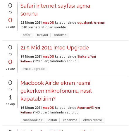
0
Safari internet sayfası açma
oy
sorunu
0
22 Nisan 2021
macOS
kategorisinde
oguzhank
Yardımcı
cevap
(
510
puan)
tarafından
soruldu
safari
tarayıcı
chrome
0
21,5 Mid 2011 İmac Upgrade
oy
19 Nisan 2021
macOS
kategorisinde
Stalkerz
Yeni
0
(
120
puan)
tarafından
soruldu
Kullanıcı
cevap
imac-upgrade
0
Macbook Air'de ekran resmi
oy
çekerken mikrofonumu nasıl
1
kapatabilirim?
cevap
16 Nisan 2021
macOS
kategorisinde
Asuman93
Yeni
(
140
puan)
tarafından
soruldu
Kullanıcı
macbook-air
ekran
kapanma
ekran-resmi