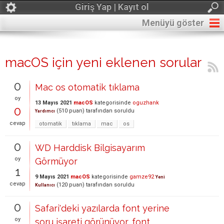
Giriş Yap | Kayıt ol
Menüyü göster
macOS için yeni eklenen sorular
0
Mac os otomatik tıklama
oy
13 Mayıs 2021
macOS
kategorisinde
oguzhank
0
(
510
puan)
tarafından
soruldu
Yardımcı
cevap
otomatik
tıklama
mac
os
0
WD Harddisk Bilgisayarım
oy
Görmüyor
1
9 Mayıs 2021
macOS
kategorisinde
gamze92
Yeni
cevap
(
120
puan)
tarafından
soruldu
Kullanıcı
0
Safari'deki yazılarda font yerine
oy
soru işareti görünüyor, font