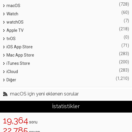
(728)
macOS
(60)
Watch
(7)
watchOS
(218)
Apple TV
(0)
tvOS
(71)
iOS App Store
(283)
Mac App Store
(200)
iTunes Store
(283)
iCloud
(1,210)
Diğer
macOS için yeni eklenen sorular
İstatistikler
19,364
soru
22,785