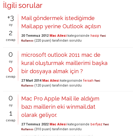
İlgili sorular
+3
Mail göndermek istediğimde
oy
Mail.app yerine Outlook açılsın
2
20 Temmuz 2012
Mac Ailesi
kategorisinde
hasip
Yeni
cevap
(
220
puan)
tarafından
soruldu
Kullanıcı
0
microsoft outlook 2011 mac de
oy
kural oluşturmak maillerimi başka
0
bir dosyaya almak için ?
cevap
27 Mart 2014
Mac Ailesi
kategorisinde
fersah
Yeni
(
120
puan)
tarafından
soruldu
Kullanıcı
0
Mac Pro Apple Mail ile aldığım
oy
bazı maillerin eki winmail.dat
1
olarak geliyor.
cevap
27 Temmuz 2022
Mac Ailesi
kategorisinde
berfyaz
Yeni
(
310
puan)
tarafından
soruldu
Kullanıcı