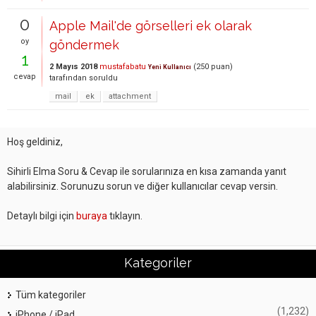
0
Apple Mail'de görselleri ek olarak
oy
göndermek
1
2 Mayıs 2018
mustafabatu
(
250
puan)
Yeni Kullanıcı
cevap
tarafından
soruldu
mail
ek
attachment
Hoş geldiniz,
Sihirli Elma Soru & Cevap ile sorularınıza en kısa zamanda yanıt
alabilirsiniz. Sorunuzu sorun ve diğer kullanıcılar cevap versin.
Detaylı bilgi için
buraya
tıklayın.
Kategoriler
Tüm kategoriler
(1,232)
iPhone / iPad