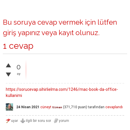
Bu soruya cevap vermek için lütfen
giriş yapınız
veya
kayıt olunuz
.
1 cevap
0
oy
https://sorucevap.sihirlielma.com/1246/mac-book-da-office-
kullanimi
24 Nisan 2021
cüneyt
(
371,710
puan)
tarafından
cevaplandı
Uzman