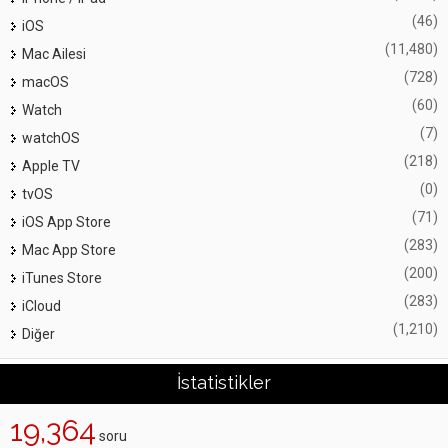
(46)
iOS
(11,480)
Mac Ailesi
(728)
macOS
(60)
Watch
(7)
watchOS
(218)
Apple TV
(0)
tvOS
(71)
iOS App Store
(283)
Mac App Store
(200)
iTunes Store
(283)
iCloud
(1,210)
Diğer
İstatistikler
19,364
soru