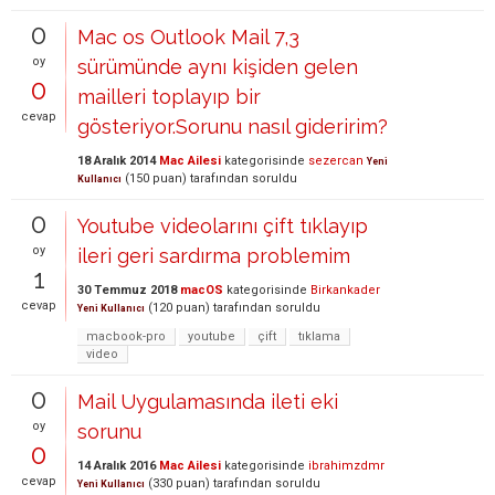
0
Mac os Outlook Mail 7,3
oy
sürümünde aynı kişiden gelen
0
mailleri toplayıp bir
cevap
gösteriyor.Sorunu nasıl gideririm?
18 Aralık 2014
Mac Ailesi
kategorisinde
sezercan
Yeni
(
150
puan)
tarafından
soruldu
Kullanıcı
0
Youtube videolarını çift tıklayıp
oy
ileri geri sardırma problemim
1
30 Temmuz 2018
macOS
kategorisinde
Birkankader
cevap
(
120
puan)
tarafından
soruldu
Yeni Kullanıcı
macbook-pro
youtube
çift
tıklama
video
0
Mail Uygulamasında ileti eki
oy
sorunu
0
14 Aralık 2016
Mac Ailesi
kategorisinde
ibrahimzdmr
cevap
(
330
puan)
tarafından
soruldu
Yeni Kullanıcı