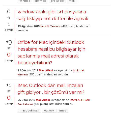
winmail
dat-mac
pro-apple
mail
0
windows'daki gibi .srt dosyasına
oy
sağ tıklayıp not defteri ile açmak
1
13 Ağustos 2015
face1tr
(
490
puan)
tarafından
Yardımcı
cevap
soruldu
+9
Office for Mac içindeki Outlook
oy
hesabımı nasıl bu bilgisayar için
0
saptanmış mail adresi olarak
cevap
belirleyebilirim?
1 Ağustos 2012
Mac Ailesi
kategorisinde
hickmatt
(
450
puan)
tarafından
soruldu
Yardımcı
+1
İMac Outlook dan mail imzaları
oy
çift gidiyor , bir çözümü var mı?
0
26 Ocak 2015
Mac Ailesi
kategorisinde
DAMLACERRAH
cevap
(
130
puan)
tarafından
soruldu
Yeni Kullanıcı
macbook-mail
outlook
imac