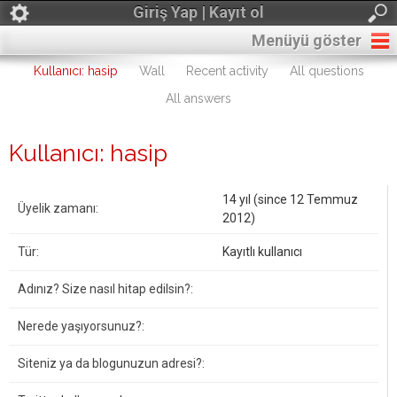
Giriş Yap | Kayıt ol
Menüyü göster
Kullanıcı: hasip
Wall
Recent activity
All questions
All answers
Kullanıcı: hasip
14 yıl (since 12 Temmuz
Üyelik zamanı:
2012)
Tür:
Kayıtlı kullanıcı
Adınız? Size nasıl hitap edilsin?:
Nerede yaşıyorsunuz?:
Siteniz ya da blogunuzun adresi?: