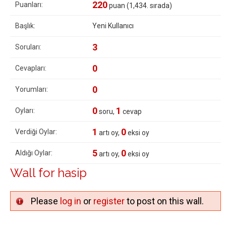
220
Puanları:
puan (
1,434
. sırada)
Başlık:
Yeni Kullanıcı
3
Soruları:
0
Cevapları:
0
Yorumları:
0
1
Oyları:
soru,
cevap
1
0
Verdiği Oylar:
artı oy,
eksi oy
5
0
Aldığı Oylar:
artı oy,
eksi oy
Wall for hasip
Please
log in
or
register
to post on this wall.