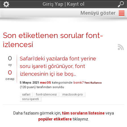
Giriş Yap | Kayıt ol
Menüyü göster
Son etiketlenen sorular font-
izlencesi
0
Safari'deki yazılarda font yerine
oy
soru işareti görünüyor, font
0
izlencesinin içi ise boş...
cevap
5 Mayıs 2021
macOS
kategorisinde
bsmk7
Yeni Kullanıcı
(
120
puan)
tarafından
soruldu
safari
font-izlencesi
macbook-pro
soru-işareti
Daha fazlasını görmek için,
tüm soruların listesine
veya
popüler etiketlere
tıklayınız.