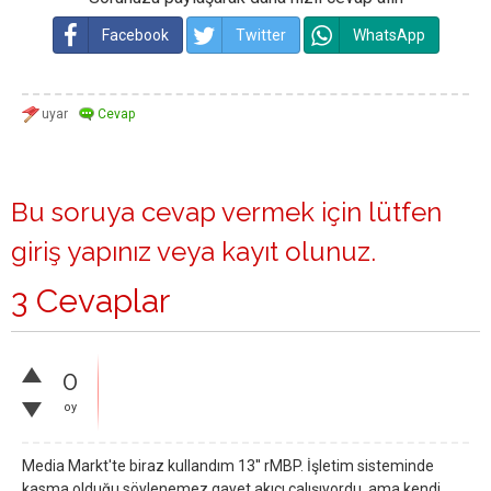
Facebook
Twitter
WhatsApp
Bu soruya cevap vermek için lütfen
giriş yapınız
veya
kayıt olunuz
.
3 Cevaplar
0
oy
Media Markt'te biraz kullandım 13'' rMBP. İşletim sisteminde
kasma olduğu söylenemez gayet akıcı çalışıyordu. ama kendi