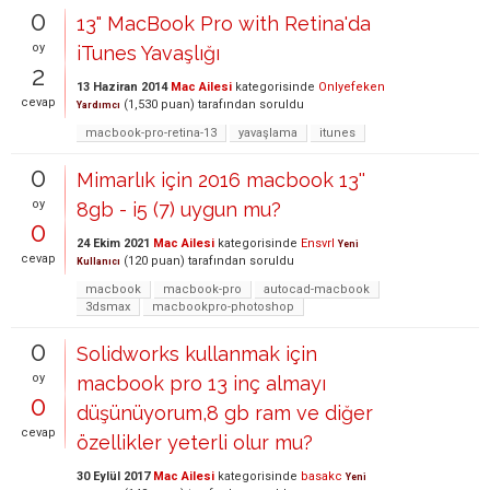
0
13" MacBook Pro with Retina'da
oy
iTunes Yavaşlığı
2
13 Haziran 2014
Mac Ailesi
kategorisinde
Onlyefeken
cevap
(
1,530
puan)
tarafından
soruldu
Yardımcı
macbook-pro-retina-13
yavaşlama
itunes
0
Mimarlık için 2016 macbook 13''
oy
8gb - i5 (7) uygun mu?
0
24 Ekim 2021
Mac Ailesi
kategorisinde
Ensvrl
Yeni
cevap
(
120
puan)
tarafından
soruldu
Kullanıcı
macbook
macbook-pro
autocad-macbook
3dsmax
macbookpro-photoshop
0
Solidworks kullanmak için
oy
macbook pro 13 inç almayı
0
düşünüyorum,8 gb ram ve diğer
cevap
özellikler yeterli olur mu?
30 Eylül 2017
Mac Ailesi
kategorisinde
basakc
Yeni