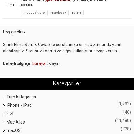
24 Aralık 2015
Hyper
(
260
puan)
tarafından
Yeni Kullanıcı
cevap
soruldu
macbook-pro
macbook
retina
Hoş geldiniz,
Sihirli Elma Soru & Cevap ile sorularınıza en kısa zamanda yanıt
alabilirsiniz. Sorunuzu sorun ve diğer kullanıcılar cevap versin.
Detaylı bilgi için
buraya
tıklayın.
Kategoriler
Tüm kategoriler
(1,232)
iPhone / iPad
(46)
iOS
(11,480)
Mac Ailesi
(728)
macOS