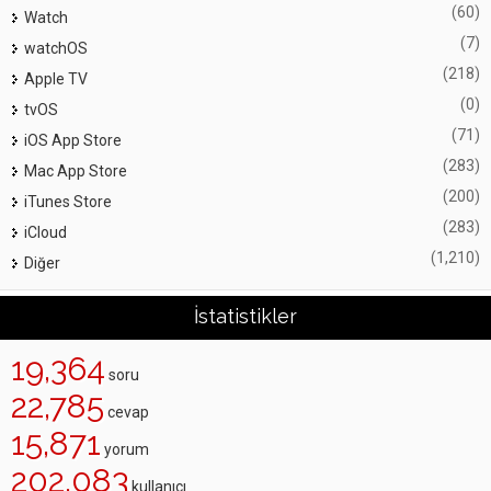
(60)
Watch
(7)
watchOS
(218)
Apple TV
(0)
tvOS
(71)
iOS App Store
(283)
Mac App Store
(200)
iTunes Store
(283)
iCloud
(1,210)
Diğer
İstatistikler
19,364
soru
22,785
cevap
15,871
yorum
202,083
kullanıcı