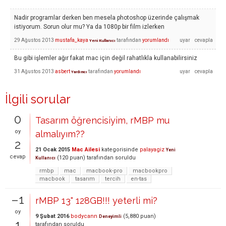
Nadir programlar derken ben mesela photoshop üzerinde çalışmak
istiyorum. Sorun olur mu? Ya da 1080p bir film izlerken
29 Ağustos 2013
mustafa_kaya
tarafından
yorumlandı
Yeni Kullanıcı
Bu gibi işlemler ağır fakat mac için değil rahatlıkla kullanabilirsiniz
31 Ağustos 2013
asbert
tarafından
yorumlandı
Yardımcı
İlgili sorular
0
Tasarım öğrencisiyim, rMBP mu
oy
almalıyım??
2
21 Ocak 2015
Mac Ailesi
kategorisinde
palayagiz
Yeni
cevap
(
120
puan)
tarafından
soruldu
Kullanıcı
rmbp
mac
macbook-pro
macbookpro
macbook
tasarım
tercih
en-tas
–1
rMBP 13" 128GB!!! yeterli mi?
oy
9 Şubat 2016
bodycann
(
5,880
puan)
Deneyimli
1
tarafından
soruldu