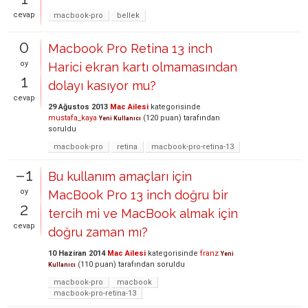
cevap
macbook-pro
bellek
0
Macbook Pro Retina 13 inch
oy
Harici ekran kartı olmamasından
1
dolayı kasıyor mu?
cevap
29 Ağustos 2013
Mac Ailesi
kategorisinde
mustafa_kaya
(
120
puan)
tarafından
Yeni Kullanıcı
soruldu
macbook-pro
retina
macbook-pro-retina-13
–1
Bu kullanım amaçları için
oy
MacBook Pro 13 inch doğru bir
2
tercih mi ve MacBook almak için
cevap
doğru zaman mı?
10 Haziran 2014
Mac Ailesi
kategorisinde
franz
Yeni
(
110
puan)
tarafından
soruldu
Kullanıcı
macbook-pro
macbook
macbook-pro-retina-13