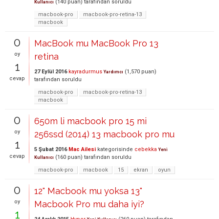
(
140
puan)
tarafından
soruldu
Kullanıcı
macbook-pro
macbook-pro-retina-13
macbook
0
MacBook mu MacBook Pro 13
oy
retina
1
27 Eylül 2016
kayradurmus
(
1,570
puan)
Yardımcı
cevap
tarafından
soruldu
macbook-pro
macbook-pro-retina-13
macbook
0
650m li macbook pro 15 mi
oy
256ssd (2014) 13 macbook pro mu
1
5 Şubat 2016
Mac Ailesi
kategorisinde
cebekka
Yeni
cevap
(
160
puan)
tarafından
soruldu
Kullanıcı
macbook-pro
macbook
15
ekran
oyun
0
12" Macbook mu yoksa 13"
oy
Macbook Pro mu daha iyi?
1