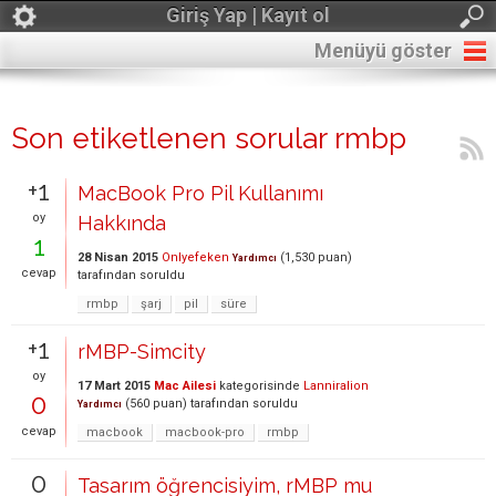
Giriş Yap | Kayıt ol
Menüyü göster
Son etiketlenen sorular rmbp
+1
MacBook Pro Pil Kullanımı
oy
Hakkında
1
28 Nisan 2015
Onlyefeken
(
1,530
puan)
Yardımcı
cevap
tarafından
soruldu
rmbp
şarj
pil
süre
+1
rMBP-Simcity
oy
17 Mart 2015
Mac Ailesi
kategorisinde
Lanniralion
0
(
560
puan)
tarafından
soruldu
Yardımcı
cevap
macbook
macbook-pro
rmbp
0
Tasarım öğrencisiyim, rMBP mu