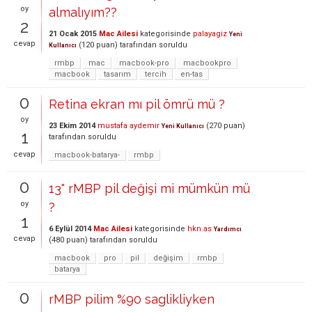
oy
almalıyım??
2
21 Ocak 2015
Mac Ailesi
kategorisinde
palayagiz
Yeni
cevap
(
120
puan)
tarafından
soruldu
Kullanıcı
rmbp
mac
macbook-pro
macbookpro
macbook
tasarım
tercih
en-tas
0
Retina ekran mı pil ömrü mü ?
oy
23 Ekim 2014
mustafa aydemir
(
270
puan)
Yeni Kullanıcı
1
tarafından
soruldu
cevap
macbook-batarya-
rmbp
0
13" rMBP pil değişi mi mümkün mü
oy
?
1
6 Eylül 2014
Mac Ailesi
kategorisinde
hkn.as
Yardımcı
cevap
(
480
puan)
tarafından
soruldu
macbook
pro
pil
değişim
rmbp
batarya
0
rMBP pilim %90 saglikliyken