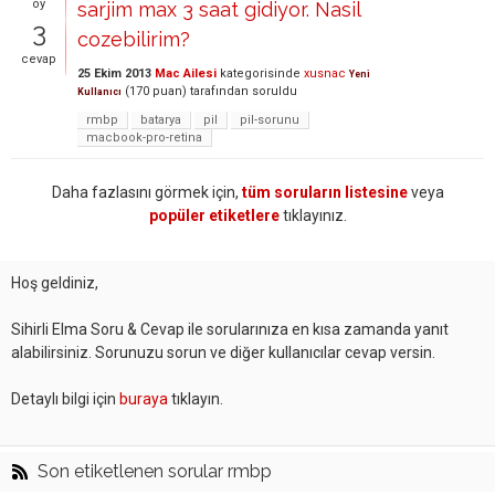
oy
sarjim max 3 saat gidiyor. Nasil
3
cozebilirim?
cevap
25 Ekim 2013
Mac Ailesi
kategorisinde
xusnac
Yeni
(
170
puan)
tarafından
soruldu
Kullanıcı
rmbp
batarya
pil
pil-sorunu
macbook-pro-retina
Daha fazlasını görmek için,
tüm soruların listesine
veya
popüler etiketlere
tıklayınız.
Hoş geldiniz,
Sihirli Elma Soru & Cevap ile sorularınıza en kısa zamanda yanıt
alabilirsiniz. Sorunuzu sorun ve diğer kullanıcılar cevap versin.
Detaylı bilgi için
buraya
tıklayın.
Son etiketlenen sorular rmbp