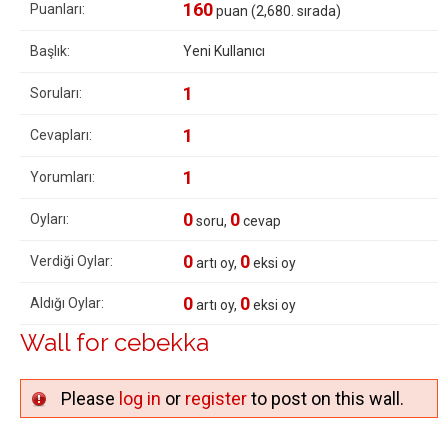
160
Puanları:
puan (
2,680
. sırada)
Başlık:
Yeni Kullanıcı
1
Soruları:
1
Cevapları:
1
Yorumları:
0
0
Oyları:
soru,
cevap
0
0
Verdiği Oylar:
artı oy,
eksi oy
0
0
Aldığı Oylar:
artı oy,
eksi oy
Wall for cebekka
Please
log in
or
register
to post on this wall.