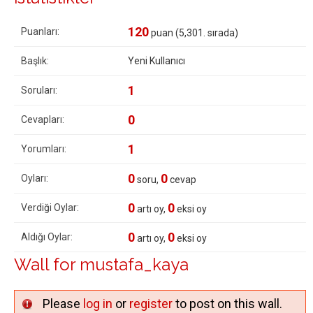
120
Puanları:
puan (
5,301
. sırada)
Başlık:
Yeni Kullanıcı
1
Soruları:
0
Cevapları:
1
Yorumları:
0
0
Oyları:
soru,
cevap
0
0
Verdiği Oylar:
artı oy,
eksi oy
0
0
Aldığı Oylar:
artı oy,
eksi oy
Wall for mustafa_kaya
Please
log in
or
register
to post on this wall.