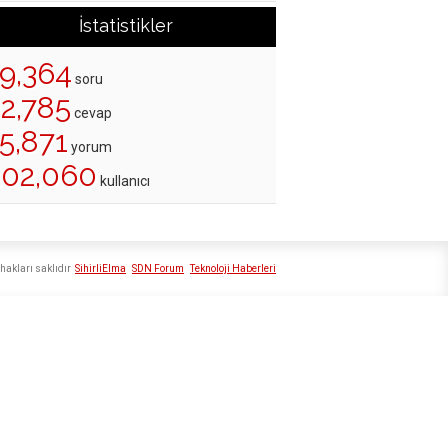
İstatistikler
19,364
soru
22,785
cevap
5,871
yorum
202,060
kullanıcı
hakları saklıdır
SihirliElma
SDN Forum
Teknoloji Haberleri