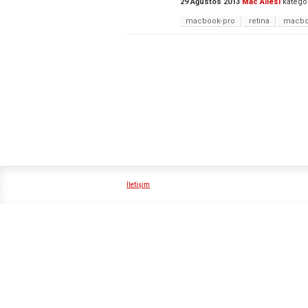
29 Ağustos 2013
Mac Ailesi
katego
macbook-pro
retina
macboo
İletişim