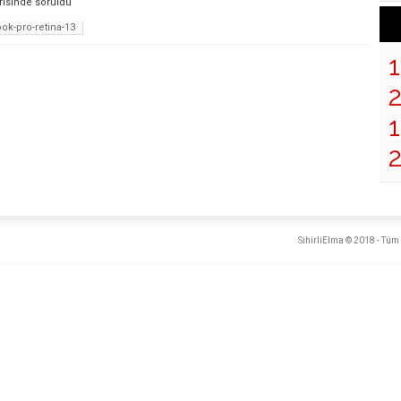
risinde
soruldu
k-pro-retina-13
1
SihirliElma © 2018 - Tüm 