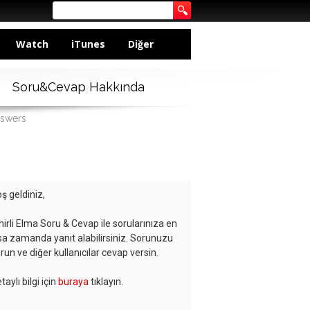
Watch
iTunes
Diğer
Soru&Cevap Hakkında
nswers
ş geldiniz,
hirli Elma Soru & Cevap ile sorularınıza en
sa zamanda yanıt alabilirsiniz. Sorunuzu
run ve diğer kullanıcılar cevap versin.
taylı bilgi için
buraya
tıklayın.