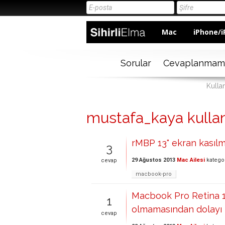
Mac
iPhone/i
Sorular
Cevaplanmam
Kulla
mustafa_kaya kullanı
rMBP 13" ekran kasılm
3
29 Ağustos 2013
Mac Ailesi
katego
cevap
macbook-pro
Macbook Pro Retina 13
1
olmamasından dolayı 
cevap