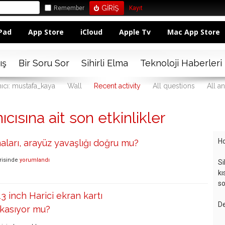
Remember
Kayıt
Pad
App Store
iCloud
Apple Tv
Mac App Store
ış
Bir Soru Sor
Sihirli Elma
Teknoloji Haberleri
nıcı: mustafa_kaya
Wall
Recent activity
All questions
All a
cısına ait son etkinlikler
Ho
aları, arayüz yavaşlığı doğru mu?
risinde
yorumlandı
Si
kı
so
 inch Harici ekran kartı
De
kasıyor mu?