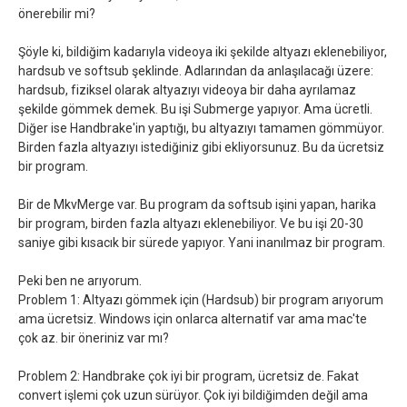
önerebilir mi?
Şöyle ki, bildiğim kadarıyla videoya iki şekilde altyazı eklenebiliyor,
hardsub ve softsub şeklinde. Adlarından da anlaşılacağı üzere:
hardsub, fiziksel olarak altyazıyı videoya bir daha ayrılamaz
şekilde gömmek demek. Bu işi Submerge yapıyor. Ama ücretli.
Diğer ise Handbrake'in yaptığı, bu altyazıyı tamamen gömmüyor.
Birden fazla altyazıyı istediğiniz gibi ekliyorsunuz. Bu da ücretsiz
bir program.
Bir de MkvMerge var. Bu program da softsub işini yapan, harika
bir program, birden fazla altyazı eklenebiliyor. Ve bu işi 20-30
saniye gibi kısacık bir sürede yapıyor. Yani inanılmaz bir program.
Peki ben ne arıyorum.
Problem 1: Altyazı gömmek için (Hardsub) bir program arıyorum
ama ücretsiz. Windows için onlarca alternatif var ama mac'te
çok az. bir öneriniz var mı?
Problem 2: Handbrake çok iyi bir program, ücretsiz de. Fakat
convert işlemi çok uzun sürüyor. Çok iyi bildiğimden değil ama