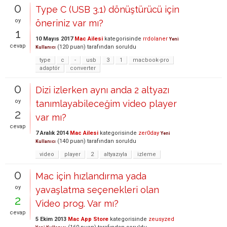
0
Type C (USB 3.1) dönüştürücü için
oy
öneriniz var mı?
1
10 Mayıs 2017
Mac Ailesi
kategorisinde
rrdolaner
Yeni
cevap
(
120
puan)
tarafından
soruldu
Kullanıcı
type
c
-
usb
3
1
macbook-pro
adaptör
converter
0
Dizi izlerken aynı anda 2 altyazı
oy
tanımlayabileceğim video player
2
var mı?
cevap
7 Aralık 2014
Mac Ailesi
kategorisinde
zer0day
Yeni
(
140
puan)
tarafından
soruldu
Kullanıcı
video
player
2
altyazıyla
izleme
0
Mac için hızlandırma yada
oy
yavaşlatma seçenekleri olan
2
Video prog. Var mı?
cevap
5 Ekim 2013
Mac App Store
kategorisinde
zeusyzed