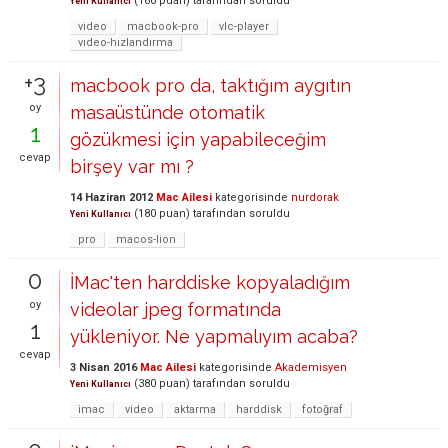
(
160
puan)
tarafından
soruldu
Yeni Kullanıcı
video
macbook-pro
vlc-player
vıdeo-hızlandırma
+3
macbook pro da, taktığım aygıtın
oy
masaüstünde otomatik
1
gözükmesi için yapabileceğim
cevap
birşey var mı ?
14 Haziran 2012
Mac Ailesi
kategorisinde
nurdorak
(
180
puan)
tarafından
soruldu
Yeni Kullanıcı
pro
macos-lion
0
İMac'ten harddiske kopyaladığım
oy
videolar jpeg formatında
1
yükleniyor. Ne yapmalıyım acaba?
cevap
3 Nisan 2016
Mac Ailesi
kategorisinde
Akademisyen
(
380
puan)
tarafından
soruldu
Yeni Kullanıcı
imac
video
aktarma
harddisk
fotoğraf