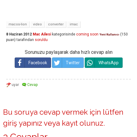
macos-lion
video
converter
imac
8 Haziran 2012
Mac Ailesi
kategorisinde
coming soon
(
150
Yeni Kullanıcı
puan)
tarafından
soruldu
Sorunuzu paylaşarak daha hızlı cevap alın
Facebook
Twitter
WhatsApp
Bu soruya cevap vermek için lütfen
giriş yapınız
veya
kayıt olunuz
.
3 Cevaplar