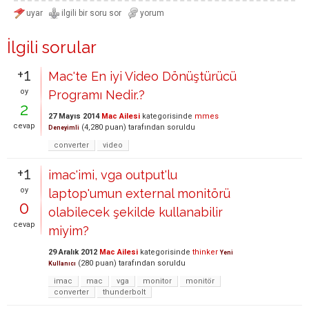
İlgili sorular
+1
Mac'te En iyi Video Dönüştürücü
oy
Programı Nedir.?
2
27 Mayıs 2014
Mac Ailesi
kategorisinde
mmes
cevap
(
4,280
puan)
tarafından
soruldu
Deneyimli
converter
video
+1
imac'imi, vga output'lu
oy
laptop'umun external monitörü
0
olabilecek şekilde kullanabilir
cevap
miyim?
29 Aralık 2012
Mac Ailesi
kategorisinde
thinker
Yeni
(
280
puan)
tarafından
soruldu
Kullanıcı
imac
mac
vga
monitor
monitör
converter
thunderbolt