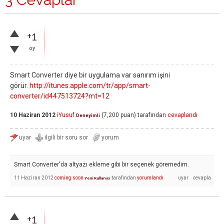
+1
oy
Smart Converter diye bir uygulama var sanırım işini
görür.
http://itunes.apple.com/tr/app/smart-
converter/id447513724?mt=12
10 Haziran 2012
iYusuf
(
7,200
puan)
tarafından
cevaplandı
Deneyimli
Smart Converter'da altyazı ekleme gibi bir seçenek göremedim.
11 Haziran 2012
coming soon
tarafından
yorumlandı
Yeni Kullanıcı
+1