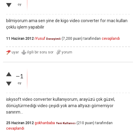
oy
bilmiyorum ama sen yine de kigo video converter for mac kullan
çoklu işlem yapabilir
11 Haziran 2012
iYusuf
(
7,200
puan)
tarafından
cevaplandı
Deneyimli
–1
oy
iskysoft video converter kullanıyorum, arayüzü çok güzel,
dönüştürmediği video çeşidi yok ama altyazı gömemiyor
sanırım...
25 Haziran 2012
gokhanbaba
(
210
puan)
tarafından
Yeni Kullanıcı
cevaplandı