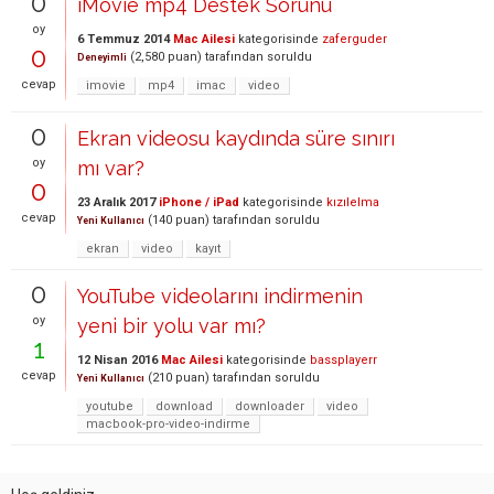
0
iMovie mp4 Destek Sorunu
oy
6 Temmuz 2014
Mac Ailesi
kategorisinde
zaferguder
0
(
2,580
puan)
tarafından
soruldu
Deneyimli
cevap
imovie
mp4
imac
video
0
Ekran videosu kaydında süre sınırı
oy
mı var?
0
23 Aralık 2017
iPhone / iPad
kategorisinde
kızılelma
cevap
(
140
puan)
tarafından
soruldu
Yeni Kullanıcı
ekran
video
kayıt
0
YouTube videolarını indirmenin
oy
yeni bir yolu var mı?
1
12 Nisan 2016
Mac Ailesi
kategorisinde
bassplayerr
cevap
(
210
puan)
tarafından
soruldu
Yeni Kullanıcı
youtube
download
downloader
video
macbook-pro-video-indirme