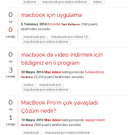
indirme
macbook-pro-video-indirme
video
0
macbook için uygulama
oy
5 Temmuz 2014
Emreibk
(
160
puan)
Yeni Kullanıcı
0
tarafından
soruldu
cevap
macbook-pro
macbook-pro-retina-13
macbook-pro-video-indirme
0
macbook da video indirmek icin
oy
bildiginiz en ii program
3
20 Mayıs 2014
Mac Ailesi
kategorisinde
furkandeniz
cevap
(
2,210
puan)
tarafından
soruldu
Yardımcı
vodeo
macbook-pro
macbook-pro-video-indirme
0
MacBook Pro'm çok yavaşladı.
oy
Çözüm nedir?
1
13 Mayıs 2013
Mac Ailesi
kategorisinde
rapper-reset
cevap
(
920
puan)
tarafından
soruldu
Yardımcı
macbook
macbook-pro-video-indirme