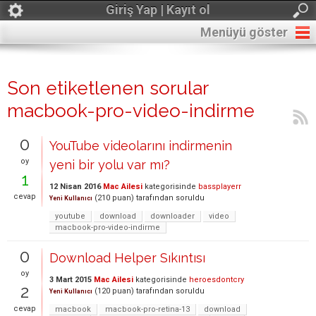
Giriş Yap | Kayıt ol
Menüyü göster
Son etiketlenen sorular
macbook-pro-video-indirme
0
YouTube videolarını indirmenin
oy
yeni bir yolu var mı?
1
12 Nisan 2016
Mac Ailesi
kategorisinde
bassplayerr
cevap
(
210
puan)
tarafından
soruldu
Yeni Kullanıcı
youtube
download
downloader
video
macbook-pro-video-indirme
0
Download Helper Sıkıntısı
oy
3 Mart 2015
Mac Ailesi
kategorisinde
heroesdontcry
2
(
120
puan)
tarafından
soruldu
Yeni Kullanıcı
cevap
macbook
macbook-pro-retina-13
download