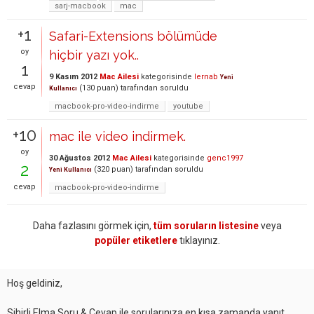
sarj-macbook
mac
+1
Safari-Extensions bölümüde
oy
hiçbir yazı yok..
1
9 Kasım 2012
Mac Ailesi
kategorisinde
lernab
Yeni
cevap
(
130
puan)
tarafından
soruldu
Kullanıcı
macbook-pro-video-indirme
youtube
+10
mac ile video indirmek.
oy
30 Ağustos 2012
Mac Ailesi
kategorisinde
genc1997
2
(
320
puan)
tarafından
soruldu
Yeni Kullanıcı
cevap
macbook-pro-video-indirme
Daha fazlasını görmek için,
tüm soruların listesine
veya
popüler etiketlere
tıklayınız.
Hoş geldiniz,
Sihirli Elma Soru & Cevap ile sorularınıza en kısa zamanda yanıt