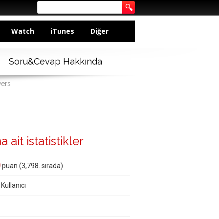
Watch
iTunes
Diğer
Soru&Cevap Hakkında
wers
 ait istatistikler
0
puan (
3,798
. sırada)
 Kullanıcı