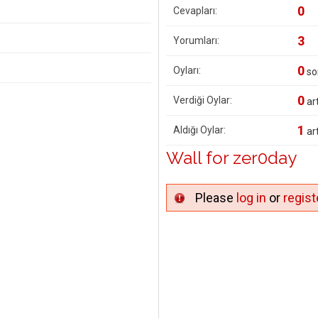
0
Cevapları:
3
Yorumları:
0
Oyları:
so
0
Verdiği Oylar:
art
1
Aldığı Oylar:
art
Wall for zer0day
Please
log in
or
regist