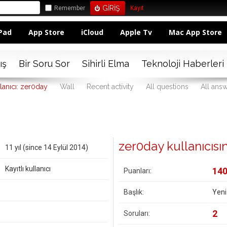
Remember
Kayıt
Pad
App Store
iCloud
Apple Tv
Mac App Store
ış
Bir Soru Sor
Sihirli Elma
Teknoloji Haberleri
lanıcı: zer0day
Wall
Recent activity
All questions
All ans
zer0day kullanıcısına
11 yıl (since 14 Eylül 2014)
Kayıtlı kullanıcı
14
Puanları:
Başlık:
Yeni
2
Soruları: