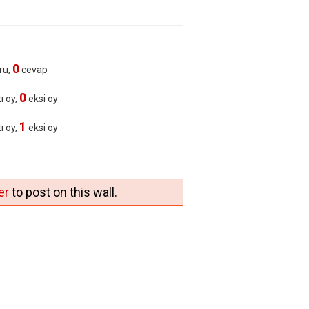
0
ru,
cevap
0
ı oy,
eksi oy
1
ı oy,
eksi oy
er
to post on this wall.