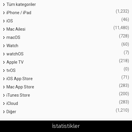
Tüm kategoriler
(1,232)
iPhone / iPad
(46)
iOS
(11,480)
Mac Ailesi
(728)
macOS
(60)
Watch
(7)
watchOS
(218)
Apple TV
(0)
tvOS
(71)
iOS App Store
(283)
Mac App Store
(200)
iTunes Store
(283)
iCloud
(1,210)
Diğer
İstatistikler