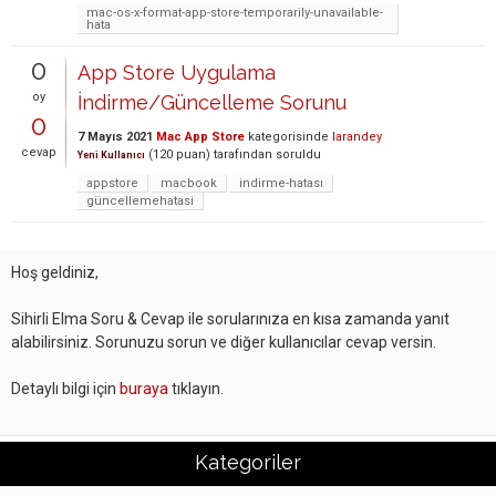
mac-os-x-format-app-store-temporarily-unavailable-
hata
0
App Store Uygulama
oy
İndirme/Güncelleme Sorunu
0
7 Mayıs 2021
Mac App Store
kategorisinde
larandey
cevap
(
120
puan)
tarafından
soruldu
Yeni Kullanıcı
appstore
macbook
indirme-hatası
güncellemehatasi
Hoş geldiniz,
Sihirli Elma Soru & Cevap ile sorularınıza en kısa zamanda yanıt
alabilirsiniz. Sorunuzu sorun ve diğer kullanıcılar cevap versin.
Detaylı bilgi için
buraya
tıklayın.
Kategoriler