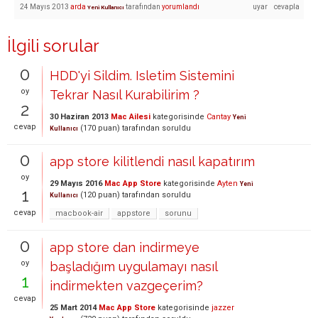
24 Mayıs 2013
arda
tarafından
yorumlandı
Yeni Kullanıcı
İlgili sorular
0
HDD'yi Sildim. Isletim Sistemini
oy
Tekrar Nasıl Kurabilirim ?
2
30 Haziran 2013
Mac Ailesi
kategorisinde
Cantay
Yeni
cevap
(
170
puan)
tarafından
soruldu
Kullanıcı
0
app store kilitlendi nasıl kapatırım
oy
29 Mayıs 2016
Mac App Store
kategorisinde
Ayten
Yeni
1
(
120
puan)
tarafından
soruldu
Kullanıcı
cevap
macbook-air
appstore
sorunu
0
app store dan indirmeye
oy
başladığım uygulamayı nasıl
1
indirmekten vazgeçerim?
cevap
25 Mart 2014
Mac App Store
kategorisinde
jazzer