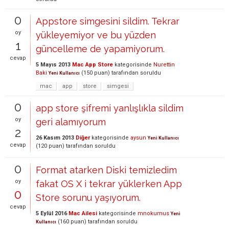
0
Appstore simgesini sildim. Tekrar
oy
yükleyemiyor ve bu yüzden
1
güncelleme de yapamiyorum.
cevap
5 Mayıs 2013
Mac App Store
kategorisinde
Nurettin
Baki
(
150
puan)
tarafından
soruldu
Yeni Kullanıcı
mac
app
store
simgesi
0
app store şifremi yanlışlıkla sildim
oy
geri alamıyorum
2
26 Kasım 2013
Diğer
kategorisinde
aysun
Yeni Kullanıcı
cevap
(
120
puan)
tarafından
soruldu
0
Format atarken Diski temizledim
oy
fakat OS X i tekrar yüklerken App
0
Store sorunu yaşıyorum.
cevap
5 Eylül 2016
Mac Ailesi
kategorisinde
mnokumus
Yeni
(
160
puan)
tarafından
soruldu
Kullanıcı