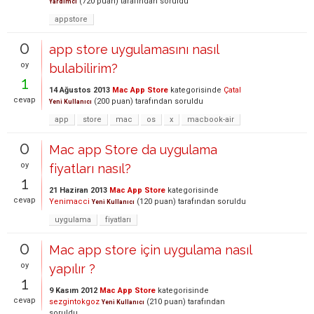
(
720
puan)
tarafından
soruldu
Yardımcı
appstore
0
app store uygulamasını nasıl
oy
bulabilirim?
1
14 Ağustos 2013
Mac App Store
kategorisinde
Çatal
cevap
(
200
puan)
tarafından
soruldu
Yeni Kullanıcı
app
store
mac
os
x
macbook-air
0
Mac app Store da uygulama
oy
fiyatları nasıl?
1
21 Haziran 2013
Mac App Store
kategorisinde
cevap
Yenimacci
(
120
puan)
tarafından
soruldu
Yeni Kullanıcı
uygulama
fiyatları
0
Mac app store için uygulama nasıl
oy
yapılır ?
1
9 Kasım 2012
Mac App Store
kategorisinde
cevap
sezgintokgoz
(
210
puan)
tarafından
Yeni Kullanıcı
soruldu