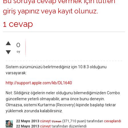
Bu soruya cevap vermek için lütfen
giriş yapınız
veya
kayıt olunuz
.
1 cevap
0
oy
Sistem sürümünüzü belirtmediğiniz için 10.8.3 olduğunu
varsayarak:
http://support.apple.com/kb/DL1640
Not: Sildiğiniz öğelerin neler olduğunu bilemediğimizden Combo
güncelleme yeterli olmayabilir, ama önce bunu deneyin.
Olmazsa, sistemi Kurtarma (Recovery) kipinde başlatıp tekrar
yüklemek zorunda kalabilirsiniz.
22 Mayıs 2013
cüneyt
(
371,710
puan)
tarafından
cevaplandı
Uzman
22 Mayıs 2013
cüneyt
tarafından
düzenlendi