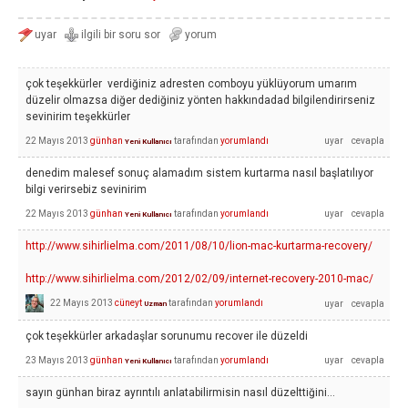
çok teşekkürler verdiğiniz adresten comboyu yüklüyorum umarım
düzelir olmazsa diğer dediğiniz yönten hakkındadad bilgilendirirseniz
sevinirim teşekkürler
22 Mayıs 2013
günhan
tarafından
yorumlandı
Yeni Kullanıcı
denedim malesef sonuç alamadım sistem kurtarma nasıl başlatılıyor
bilgi verirsebiz sevinirim
22 Mayıs 2013
günhan
tarafından
yorumlandı
Yeni Kullanıcı
http://www.sihirlielma.com/2011/08/10/lion-mac-kurtarma-recovery/
http://www.sihirlielma.com/2012/02/09/internet-recovery-2010-mac/
22 Mayıs 2013
cüneyt
tarafından
yorumlandı
Uzman
çok teşekkürler arkadaşlar sorunumu recover ile düzeldi
23 Mayıs 2013
günhan
tarafından
yorumlandı
Yeni Kullanıcı
sayın günhan biraz ayrıntılı anlatabilirmisin nasıl düzelttiğini…