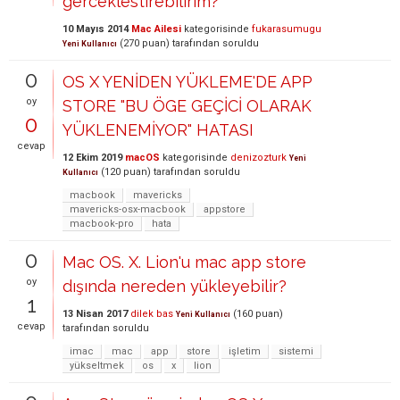
gerceklestirebilirim?
10 Mayıs 2014
Mac Ailesi
kategorisinde
fukarasumugu
(
270
puan)
tarafından
soruldu
Yeni Kullanıcı
0
OS X YENİDEN YÜKLEME'DE APP
oy
STORE "BU ÖGE GEÇİCİ OLARAK
0
YÜKLENEMİYOR" HATASI
cevap
12 Ekim 2019
macOS
kategorisinde
denizozturk
Yeni
(
120
puan)
tarafından
soruldu
Kullanıcı
macbook
mavericks
mavericks-osx-macbook
appstore
macbook-pro
hata
0
Mac OS. X. Lion'u mac app store
oy
dışında nereden yükleyebilir?
1
13 Nisan 2017
dilek bas
(
160
puan)
Yeni Kullanıcı
cevap
tarafından
soruldu
imac
mac
app
store
işletim
sistemi
yükseltmek
os
x
lion