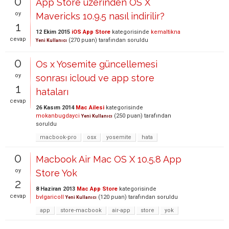
0
App Store üzerinden OS X
oy
Mavericks 10.9.5 nasıl indirilir?
1
12 Ekim 2015
iOS App Store
kategorisinde
kemaltikna
cevap
(
270
puan)
tarafından
soruldu
Yeni Kullanıcı
0
Os x Yosemite güncellemesi
oy
sonrası icloud ve app store
1
hataları
cevap
26 Kasım 2014
Mac Ailesi
kategorisinde
mokanbugdayci
(
250
puan)
tarafından
Yeni Kullanıcı
soruldu
macbook-pro
osx
yosemite
hata
0
Macbook Air Mac OS X 10.5.8 App
oy
Store Yok
2
8 Haziran 2013
Mac App Store
kategorisinde
cevap
bvlgaricoll
(
120
puan)
tarafından
soruldu
Yeni Kullanıcı
app
store-macbook
air-app
store
yok