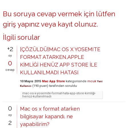
Bu soruya cevap vermek için lütfen
giriş yapınız
veya
kayıt olunuz
.
İlgili sorular
+2
[ÇÖZÜLDÜ]MAC OS X YOSEMITE
oy
FORMAT ATARKEN,APPLE
0
KİMLİĞİ HENÜZ APP STORE İLE
cevap
KULLANILMADI HATASI
10 Mayıs 2015
Mac App Store
kategorisinde
mcuk
Yeni
(
190
puan)
tarafından
soruldu
Kullanıcı
mac-os-x-yosemite-format-hata-app-store-kimliği-
henüz-kullanılmadı
0
Mac os x format atarken
oy
bilgisayar kapandı. ne
2
yapabilirim?