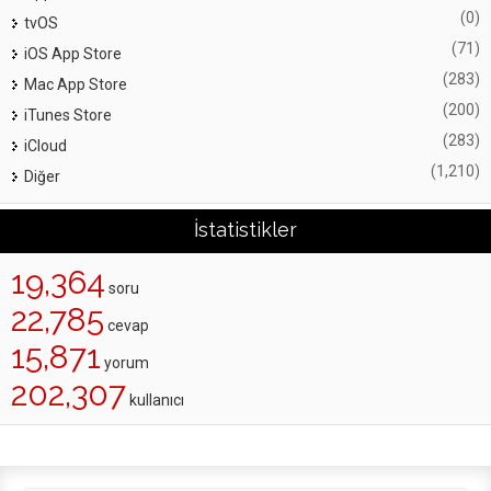
(0)
tvOS
(71)
iOS App Store
(283)
Mac App Store
(200)
iTunes Store
(283)
iCloud
(1,210)
Diğer
İstatistikler
19,364
soru
22,785
cevap
15,871
yorum
202,307
kullanıcı