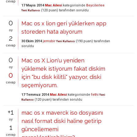
cevap
17 Mayıs 2014
Mac Ailesi
kategorisinde
Beycilerlee
(
120
puan)
tarafından
soruldu
Yeni Kullanıcı
0
Mac os x lion geri yüklerken app
oy
storeden hata alıyorum
2
30 Ekim 2014
jemsbir
(
190
puan)
tarafından
Yeni Kullanıcı
cevap
soruldu
0
Mac os X Lion'u yeniden
oy
yüklemek istiyorum fakat diskim
0
için "bu disk kilitli." yazıyor, diski
cevap
seçemiyorum.
17 Temmuz 2014
Mac Ailesi
kategorisinde
fethi
Yeni
(
120
puan)
tarafından
soruldu
Kullanıcı
+1
mac os x maverck iso dosyasını
oy
nasıl format diski haline getirip
1
güncellememi
cevap