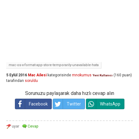
mac-os-x-format-app-store-temporarily-unavailable-hata
5 Eylül 2016
Mac Ailesi
kategorisinde
mnokumus
(
160
puan)
Yeni Kullanıcı
tarafından
soruldu
Sorunuzu paylaşarak daha hızlı cevap alın
Facebook
Twitter
WhatsApp