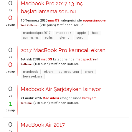
0
Macbook Pro 2017 13 inç
oy
başlatılamama sorunu
0
10 Temmuz 2020
macOS
kategorisinde
eppursimuove
cevap
(
210
puan)
tarafından
soruldu
Yeni Kullanıcı
macbookpro2017
macbook
apple
hata
açılmama
açılış
işlemci
sorun
0
2017 MacBook Pro karıncalı ekran
oy
6 Aralık 2018
macOS
kategorisinde
macspack
Yeni
0
(
160
puan)
tarafından
soruldu
Kullanıcı
cevap
macbook
ekran
açılış-sorunu
siyah
beyaz-ekran
0
Macbook Air Şarjdayken Isınıyor
oy
21 Aralık 2016
Mac Ailesi
kategorisinde
katreyem
1
(
710
puan)
tarafından
soruldu
Yardımcı
cevap
0
MacBook Air 2017
oy