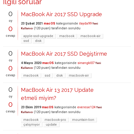
İlgili sorular
0
MacBook Air 2017 SSD Upgrade
oy
23 Şubat 2021
macOS
kategorisinde
ilayda99
Yeni
0
(
120
puan)
tarafından
soruldu
Kullanıcı
cevap
apple-ssd-upgrade
macbook
macbook-air
ssd
disk
0
MacBook Air 2017 SSD Değiştirme
oy
4 Mayıs 2020
macOS
kategorisinde
sinangkl07
Yeni
0
(
120
puan)
tarafından
soruldu
Kullanıcı
cevap
macbook
ssd
disk
macbook-air
0
MacBook Air 13 2017 Update
oy
etmeli miyim?
0
23 Ekim 2019
macOS
kategorisinde
everese124
Yeni
cevap
(
120
puan)
tarafından
soruldu
Kullanıcı
macbook
macbook-pro
mountain-lion
çalışmıyor
update