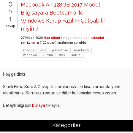
0
Macbook Air 128GB 2017 Model
oy
Bilgisayara Bootcamp ile
1
Windows Kurup Yazılım Çalışabilir
cevap
miyim?
27 Nisan 2020
Mac Ailesi
kategorisinde
denizakbulut
(
120
puan)
tarafından
soruldu
Yeni Kullanıcı
macos
ssd
yükseltme
macbook
windows
kurma
disk
sorunu
Hoş geldiniz,
Sihirli Elma Soru & Cevap ile sorularınıza en kısa zamanda yanıt
alabilirsiniz. Sorunuzu sorun ve diğer kullanıcılar cevap versin.
Detaylı bilgi için
buraya
tıklayın.
Kategoriler