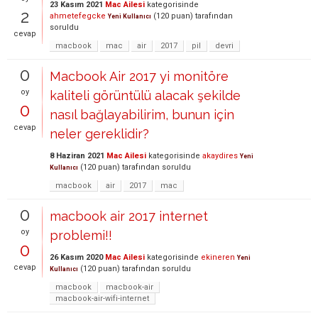
23 Kasım 2021
Mac Ailesi
kategorisinde
2
ahmetefegcke
(
120
puan)
tarafından
Yeni Kullanıcı
soruldu
cevap
macbook
mac
air
2017
pil
devri
0
Macbook Air 2017 yi monitöre
oy
kaliteli görüntülü alacak şekilde
0
nasıl bağlayabilirim, bunun için
cevap
neler gereklidir?
8 Haziran 2021
Mac Ailesi
kategorisinde
akaydires
Yeni
(
120
puan)
tarafından
soruldu
Kullanıcı
macbook
air
2017
mac
0
macbook air 2017 internet
oy
problemi!!
0
26 Kasım 2020
Mac Ailesi
kategorisinde
ekineren
Yeni
cevap
(
120
puan)
tarafından
soruldu
Kullanıcı
macbook
macbook-air
macbook-air-wifi-internet