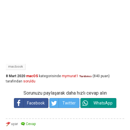
macbook
8 Mart 2020
macOS
kategorisinde
mymurat1
(
840
puan)
Yardımcı
tarafından
soruldu
Sorunuzu paylaşarak daha hızlı cevap alın
Facebook
Twitter
WhatsApp