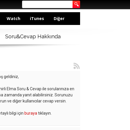
Watch
iTunes
Diğer
Soru&Cevap Hakkında
ş geldiniz,
hirli Elma Soru & Cevap ile sorularınıza en
sa zamanda yanıt alabilirsiniz. Sorunuzu
run ve diğer kullanıcılar cevap versin.
taylı bilgi için
buraya
tıklayın.