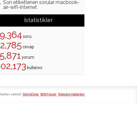
Son etiketlenen sorular macbook-
air-wifi-internet
İstatistikler
19,364
soru
22,785
cevap
5,871
yorum
202,173
kullanıcı
hakları saklıdır
SihirliElma
SDN Forum
Teknoloji Haberleri