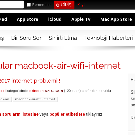
Remember
Kayıt
Pad
App Store
iCloud
Apple Tv
Mac App Store
ış
Bir Soru Sor
Sihirli Elma
Teknoloji Haberleri
ular macbook-air-wifi-internet
Ho
017 internet problemi!!
lesi
kategorisinde
ekineren
(
120
puan)
tarafından
soruldu
Yeni Kullanıcı
Si
kı
k-air
macbook-air-wifi-internet
so
 soruların listesine
veya
popüler etiketlere
tıklayınız.
De