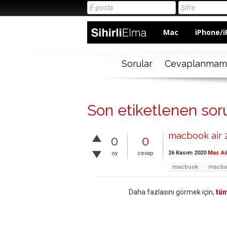
Mac
iPhone/i
Sorular
Cevaplanmam
Son etiketlenen sor
macbook air 2
0
0
26 Kasım 2020
Mac Ai
oy
cevap
macbook
macboo
Daha fazlasını görmek için,
tüm