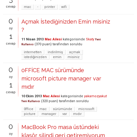
cevap
mac
-
printer
wifi
0
Açmak İstediğinizden Emin misiniz
oy
?
1
11 Nisan 2013
Mac Ailesi
kategorisinde
Skaty
Yeni
cevap
(
370
puan)
tarafından
soruldu
Kullanıcı
internetten
indirilmiş
açmak
istediğinizden
emin
misiniz
0
0FFİCE MAC sürümünde
oy
microsoft picture manager var
1
mıdır
cevap
10 Ekim 2013
Mac Ailesi
kategorisinde
yakamozyakut
(
320
puan)
tarafından
soruldu
Yeni Kullanıcı
0ffice
mac
sürümünde
microsoft
picture
manager
var
mıdır
0
MacBook Pro masa üstündeki
oy
klasör silindi geri getiremiyorum