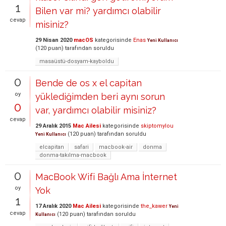
1
Bilen var mi? yardımcı olabilir
cevap
misiniz?
29 Nisan 2020
macOS
kategorisinde
Enas
Yeni Kullanıcı
(
120
puan)
tarafından
soruldu
masaüstü-dosyam-kayboldu
0
Bende de os x el capitan
oy
yüklediğimden beri aynı sorun
0
var, yardımcı olabilir misiniz?
cevap
29 Aralık 2015
Mac Ailesi
kategorisinde
skiptomylou
(
120
puan)
tarafından
soruldu
Yeni Kullanıcı
elcapitan
safari
macbook-air
donma
donma-takılma-macbook
0
MacBook Wifi Bağlı Ama İnternet
oy
Yok
1
17 Aralık 2020
Mac Ailesi
kategorisinde
the_kawer
Yeni
cevap
(
120
puan)
tarafından
soruldu
Kullanıcı