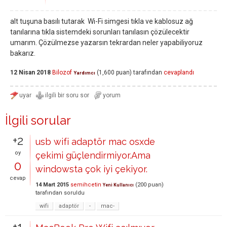
alt tuşuna basılı tutarak Wi-Fi simgesi tıkla ve kablosuz ağ
tanılarına tıkla sistemdeki sorunları tanılasın çözülecektir
umarım. Çözülmezse yazarsın tekrardan neler yapabiliyoruz
bakarız.
12 Nisan 2018
Bilozof
(
1,600
puan)
tarafından
cevaplandı
Yardımcı
İlgili sorular
+2
usb wifi adaptör mac osxde
oy
çekimi güçlendirmiyor.Ama
0
windowsta çok iyi çekiyor.
cevap
14 Mart 2015
semihcetin
(
200
puan)
Yeni Kullanıcı
tarafından
soruldu
wifi
adaptör
-
mac-
+1