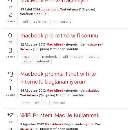
MacBook Pro Wifi açılmıyor.
oy
29 Eylül 2014
gurcanbulut
(
130
puan)
Yeni Kullanıcı
2
tarafından
soruldu
cevap
wifi
açılmıyor
-
sorunu
0
macbook pro retina wifi sorunu
oy
12 Ağustos 2013
Mac Ailesi
kategorisinde
miyuzo
Yeni
3
(
170
puan)
tarafından
soruldu
Kullanıcı
cevap
mac
-
macbook
wifi
sorun
sorunu
retina
internet
+3
Macbook pro'mla Ttnet wifi ile
oy
internete baglanamiyorum
1
14 Ağustos 2012
Mac Ailesi
kategorisinde
oykuhlvc
cevap
(
240
puan)
tarafından
soruldu
Yeni Kullanıcı
ttnet
wifi
-
internet
+2
WiFi Printer'ı iMac ile Kullanmak
oy
3 Ağustos 2012
Mac Ailesi
kategorisinde
cyucel
Yeni
3
(
140
puan)
tarafından
soruldu
Kullanıcı