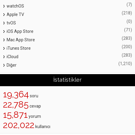
(7)
watchOS
(218)
Apple TV
(0)
tvOS
(71)
iOS App Store
(283)
Mac App Store
(200)
iTunes Store
(283)
iCloud
(1,210)
Diğer
İstatistikler
19,364
soru
22,785
cevap
15,871
yorum
202,022
kullanıcı