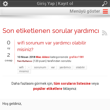
Giriş Yap | Kayıt ol
Menüyü göster
Son etiketlenen sorular yardımcı
0
wifi sorunum var yardımcı olabilir
oy
misiniz?
2
10 Nisan 2018
Mac Ailesi
kategorisinde
grafikir1981
cevap
(
120
puan)
tarafından
soruldu
Yeni Kullanıcı
wifi
-
sorunum
var
yardımcı
olabilir
misiniz
Daha fazlasını görmek için,
tüm soruların listesine
veya
popüler etiketlere
tıklayınız.
Hoş geldiniz,