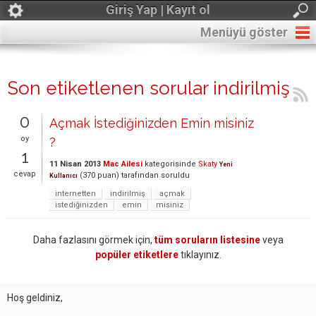
Giriş Yap | Kayıt ol
Menüyü göster
Son etiketlenen sorular indirilmiş
0
Açmak İstediğinizden Emin misiniz
oy
?
1
11 Nisan 2013
Mac Ailesi
kategorisinde
Skaty
Yeni
cevap
(
370
puan)
tarafından
soruldu
Kullanıcı
internetten
indirilmiş
açmak
istediğinizden
emin
misiniz
Daha fazlasını görmek için,
tüm soruların listesine
veya
popüler etiketlere
tıklayınız.
Hoş geldiniz,