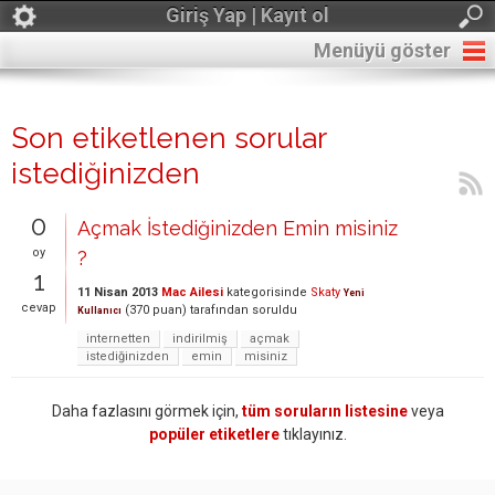
Giriş Yap | Kayıt ol
Menüyü göster
Son etiketlenen sorular
istediğinizden
0
Açmak İstediğinizden Emin misiniz
oy
?
1
11 Nisan 2013
Mac Ailesi
kategorisinde
Skaty
Yeni
cevap
(
370
puan)
tarafından
soruldu
Kullanıcı
internetten
indirilmiş
açmak
istediğinizden
emin
misiniz
Daha fazlasını görmek için,
tüm soruların listesine
veya
popüler etiketlere
tıklayınız.