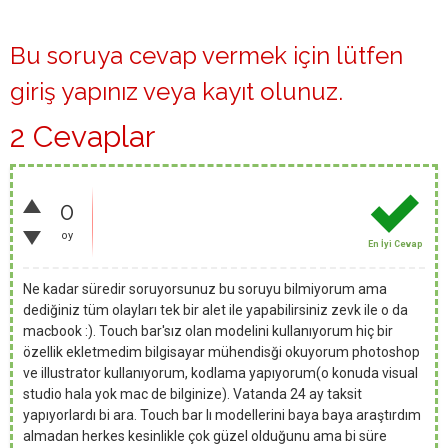
Bu soruya cevap vermek için lütfen
giriş yapınız
veya
kayıt olunuz
.
2 Cevaplar
0
oy
En İyi Cevap
Ne kadar süredir soruyorsunuz bu soruyu bilmiyorum ama
dediğiniz tüm olayları tek bir alet ile yapabilirsiniz zevk ile o da
macbook :). Touch bar'sız olan modelini kullanıyorum hiç bir
özellik ekletmedim bilgisayar mühendisği okuyorum photoshop
ve illustrator kullanıyorum, kodlama yapıyorum(o konuda visual
studio hala yok mac de bilginize). Vatanda 24 ay taksit
yapıyorlardı bi ara. Touch bar lı modellerini baya baya araştırdım
almadan herkes kesinlikle çok güzel olduğunu ama bi süre