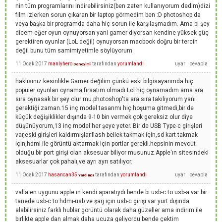
nin tüm programlarını indirebilirsiniz(ben zaten kullanıyorum dedim)dizi
film izlerken sorun çıkaran bir laptop görmedim ben :D photoshop da
veya başka bir programda daha hiç sorun ile karşılaşmadım. Ama bi şey
dicem eğer oyun oynuyorsan yani gamer diyorsan kendine yüksek güç
gerektiren oyunlar (LoL değil) oynuyorsan macbook doğru bir tercih
değil bunu tüm samimiyetimle söylüyorum.
11 Ocak 2017
manlyhero
tarafından
yorumlandı
Deneyimli
haklısınız kesinlikle.Gamer değilim çünkü eski bilgisayarımda hiç
popüler oyunları oynama fırsatım olmadı.Lol hiç oynamadım ama ara
sıra oynasak bir şey olur mu.photoshop'ta ara sıra takılıyorum yani
gerektiği zaman.15 inç model tasarımı hiç hoşuma gitmedi,bir de
küçük değişiklikler dışında 9-10 bin vermek çok gereksiz olur diye
düşünüyorum,13 inç model her şeye yeter. Bir de USB Type-c girişleri
var,eski girişleri kaldırmışlar.flash bellek takmak için,sd kart takmak
için,hdmi ile görüntü aktarmak için portlar gerekli.hepsinin mevcut
olduğu bir port girişi olan aksesuar biliyor musunuz.Apple'ın sitesindeki
aksesuarlar çok pahalı,ve ayrı ayrı satılıyor.
11 Ocak 2017
hasancan35
tarafından
yorumlandı
Yardımcı
valla en uygunu apple ın kendi aparatıydı bende bi usb-c to usb-a var bir
tanede usb-c to hdmı-usb ve şarj için usb-c girişi var yurt dışında
alabilirsiniz farklı hublar görüntü olarak daha güzeller ama indirim ile
birlikte apple dan almak daha ucuza geliyordu bende çektim