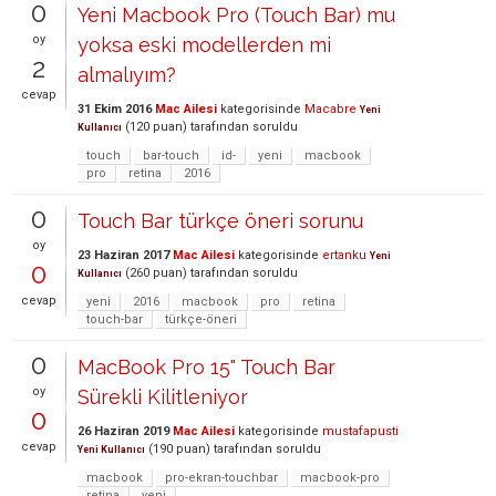
0
Yeni Macbook Pro (Touch Bar) mu
oy
yoksa eski modellerden mi
2
almalıyım?
cevap
31 Ekim 2016
Mac Ailesi
kategorisinde
Macabre
Yeni
(
120
puan)
tarafından
soruldu
Kullanıcı
touch
bar-touch
id-
yeni
macbook
pro
retina
2016
0
Touch Bar türkçe öneri sorunu
oy
23 Haziran 2017
Mac Ailesi
kategorisinde
ertanku
Yeni
0
(
260
puan)
tarafından
soruldu
Kullanıcı
cevap
yeni
2016
macbook
pro
retina
touch-bar
türkçe-öneri
0
MacBook Pro 15" Touch Bar
oy
Sürekli Kilitleniyor
0
26 Haziran 2019
Mac Ailesi
kategorisinde
mustafapusti
cevap
(
190
puan)
tarafından
soruldu
Yeni Kullanıcı
macbook
pro-ekran-touchbar
macbook-pro
retina
yeni