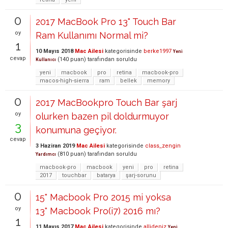
0
2017 MacBook Pro 13" Touch Bar
oy
Ram Kullanımı Normal mi?
1
10 Mayıs 2018
Mac Ailesi
kategorisinde
berke1997
Yeni
cevap
(
140
puan)
tarafından
soruldu
Kullanıcı
yeni
macbook
pro
retina
macbook-pro
macos-high-sierra
ram
bellek
memory
0
2017 MacBookpro Touch Bar şarj
oy
olurken bazen pil doldurmuyor
3
konumuna geçiyor.
cevap
3 Haziran 2019
Mac Ailesi
kategorisinde
class_zengin
(
810
puan)
tarafından
soruldu
Yardımcı
macbook-pro
macbook
yeni
pro
retina
2017
touchbar
batarya
şarj-sorunu
0
15" Macbook Pro 2015 mi yoksa
oy
13" Macbook Pro(i7) 2016 mı?
1
11 Mayıs 2017
Mac Ailesi
kategorisinde
allideniz
Yeni