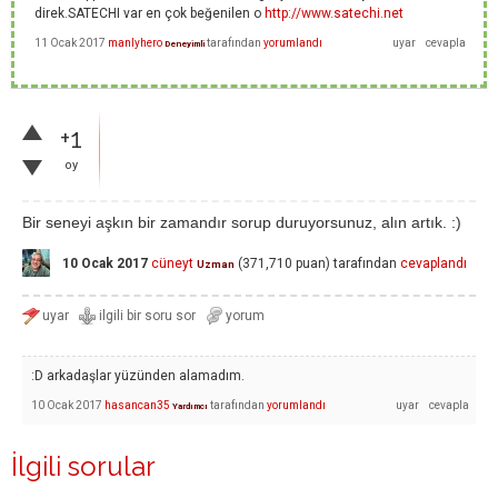
direk.SATECHI var en çok beğenilen o
http://www.satechi.net
11 Ocak 2017
manlyhero
tarafından
yorumlandı
Deneyimli
+1
oy
Bir seneyi aşkın bir zamandır sorup duruyorsunuz, alın artık. :)
10 Ocak 2017
cüneyt
(
371,710
puan)
tarafından
cevaplandı
Uzman
:D arkadaşlar yüzünden alamadım.
10 Ocak 2017
hasancan35
tarafından
yorumlandı
Yardımcı
İlgili sorular