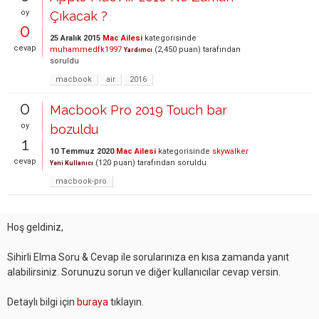
oy
Çıkacak ?
0
25 Aralık 2015
Mac Ailesi
kategorisinde
cevap
muhammedfk1997
(
2,450
puan)
tarafından
Yardımcı
soruldu
macbook
air
2016
0
Macbook Pro 2019 Touch bar
oy
bozuldu
1
10 Temmuz 2020
Mac Ailesi
kategorisinde
skywalker
cevap
(
120
puan)
tarafından
soruldu
Yeni Kullanıcı
macbook-pro
Hoş geldiniz,
Sihirli Elma Soru & Cevap ile sorularınıza en kısa zamanda yanıt
alabilirsiniz. Sorunuzu sorun ve diğer kullanıcılar cevap versin.
Detaylı bilgi için
buraya
tıklayın.