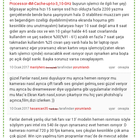
Processor-4M-Cache-up-to-3_10-GHz
buyurun işlemci ile ilgili her şey)
bilgisayar açılma hızı 15 saniye ssd hızı olduçta fazla 2200 yazma
gerçektende bende buna şaşırıyorum hala :D stabilitesi muazzam yani
en beğendiğim özelliği diyebilirim(retina ekranda hoşuma gitti
kesinlikle onu unutmayalım) bataryası hayır 10 saat değil ama 8 saat
gider aynı anda osx ve win 10 çalışır halde 4-5 saat civarlarında
kullandım ve şarj sadece %30(%91 - 61) azaldı en fazla 7 saat şarja
takmadan kullandım %25 civarı şarjı vardı hala bu bir laptop oyun
oynarsanız eğer yorarsanız ekran kartını veya işlemciyi(zaten ekran
kartı işlemci içinde) ısınacaktık evet ısınıyor oyun oynarken ama boşta
pc açık değil sanki. Başka sorunuz varsa cevaplayayım.
10 Ocak 2017
manlyhero
tarafından
yorumlandı
Deneyimli
güzel.Fanlar nasıl,sesi duyuluyor mu ayrıca hemen ısınıyor mu.
kamerası nasıl.ayrıca çift taraflı ses girişleri gelmiş,sesi güzel veriyor
mu.ayrıca bu dreamweaver diye uygulama gibi uygulamalar indiriliyor
mu Mac'e.Ekran Kartı nasıl,sorun çıkartıyor mu hiç yani photshop'u
açınca,film,dizi izlerken.:))
10 Ocak 2017
hasancan35
tarafından
yorumlandı
Yardımcı
Fanlar demek yanlış olur tek fanı var 13' modelin hemen ısınması söyle
söyliyim yani intel iris 540 ile oyun oynarsanız evet hemen ısınıyor :D
kamerası normal 720 p 30 fps kamera, ses çıkışları kesinlikle çok ama
çok güzel. Win için yapılmış tüm programlar mac'de de mevcut adobe