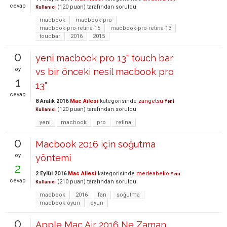
cevap
(
120
puan)
tarafından
soruldu
Kullanıcı
macbook
macbook-pro
macbook-pro-retina-15
macbook-pro-retina-13
toucbar
2016
2015
0
yeni macbook pro 13" touch bar
oy
vs bir önceki nesil macbook pro
1
13"
cevap
8 Aralık 2016
Mac Ailesi
kategorisinde
zangetsu
Yeni
(
120
puan)
tarafından
soruldu
Kullanıcı
yeni
macbook
pro
retina
0
Macbook 2016 için soğutma
oy
yöntemi
2
2 Eylül 2016
Mac Ailesi
kategorisinde
medeabeko
Yeni
cevap
(
210
puan)
tarafından
soruldu
Kullanıcı
macbook
2016
fan
soğutma
macbook-oyun
oyun
0
Apple Mac Air 2016 Ne Zaman