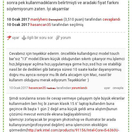
sonra pek kullanmadıklarını belirtmişti ve aradaki fiyat farkını
söylemiyorum zaten. İyi akşamlar
10 Ocak 2017
manlyhero
(
3,510
puan)
tarafından
cevaplandı
Deneyimli
10 Ocak 2017
hasancan35
tarafından
seçilmiş
Cevabınız için teşekkür ederim. öncellikle kullandığınız model touch
bar'sız "13" model.Ekranı küçük olduğundan sıkıntı çıkarıyor mu.İşlemci
hızı,bilgisayar açılma hızı,uygulamaya girme hızı,ssd hızı ve stabilliği
nasıl.bir de dedikleri gibi batarya süresi 10 saate kadar dayanıyormuş
doğru mu.ayrıca ısınıyor mu.İlk defa alıcağım için Mac, nasıl bir
kullanım olduğunu merak ediyorum.Teşekkürler :)
10 Ocak 2017
hasancan35
tarafından
yorumlandı
Yardımcı
Şimdi sorularına sırası ile cevap vermeye çalışayım öyle büyük ekranlar
kullanmadım ben hiç bi zaman klasik 15.6' laptop kullandım buna
geçince ilk başta 1 gün 2 değil ama küçük geldi ama alıştım(bunun
çözümü mevcut evinizde ekrana bağlayabilirsiniz)
İşlemciyi zorlayacak bir program photoshop ve illustrator bir arada
kullanıyorum(profosyonel değilim) ama işlemcinin eksikliğini
görmedim(
http://ark.intel.com/products/91156/Intel-Core-i5-6360U-