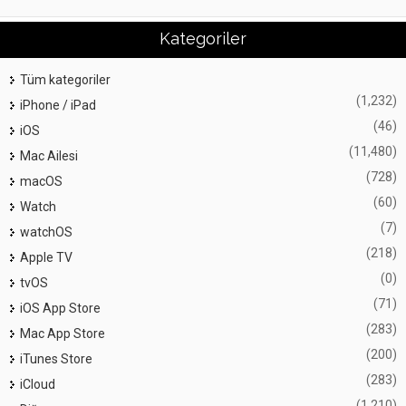
Kategoriler
Tüm kategoriler
(1,232)
iPhone / iPad
(46)
iOS
(11,480)
Mac Ailesi
(728)
macOS
(60)
Watch
(7)
watchOS
(218)
Apple TV
(0)
tvOS
(71)
iOS App Store
(283)
Mac App Store
(200)
iTunes Store
(283)
iCloud
(1,210)