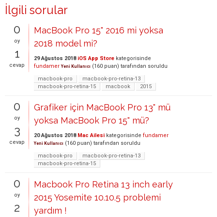
İlgili sorular
0
MacBook Pro 15" 2016 mi yoksa
oy
2018 model mi?
1
29 Ağustos 2018
iOS App Store
kategorisinde
cevap
fundamer
(
160
puan)
tarafından
soruldu
Yeni Kullanıcı
macbook-pro
macbook-pro-retina-13
macbook-pro-retina-15
macbook
2015
0
Grafiker için MacBook Pro 13" mü
oy
yoksa MacBook Pro 15" mü?
3
20 Ağustos 2018
Mac Ailesi
kategorisinde
fundamer
cevap
(
160
puan)
tarafından
soruldu
Yeni Kullanıcı
macbook-pro
macbook-pro-retina-13
macbook-pro-retina-15
0
Macbook Pro Retina 13 inch early
oy
2015 Yosemite 10.10.5 problemi
2
yardım !