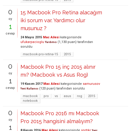
0
15 Macbook Pro Retina alacağım
oy
iki sorum var. Yardımcı olur
1
musunuz ?
cevap
24 Mayıs 2015
Mac Ailesi
kategorisinde
ufukarpacioglu
(
1,130
puan)
tarafından
Yardımcı
soruldu
macbook-pro-retina-15
2015
0
Macbook Pro 15 inç 2015 alınır
oy
mı? (Macbook vs Asus Rog)
1
19 Kasım 2017
Mac Ailesi
kategorisinde
samurusov
cevap
(
120
puan)
tarafından
soruldu
Yeni Kullanıcı
macbook
pro
vs
asus
rog
2015
notebook
0
Macbook Pro 2016 mı Macbook
oy
Pro 2015 hangisini almalıyım?
1
8 Kasım 2016
Mac Ailesi
kategorisinde
snrtrkr
Yeni