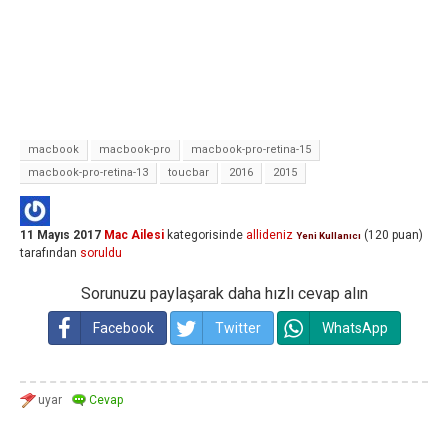
macbook
macbook-pro
macbook-pro-retina-15
macbook-pro-retina-13
toucbar
2016
2015
11 Mayıs 2017
Mac Ailesi
kategorisinde
allideniz
(
120
puan)
Yeni Kullanıcı
tarafından
soruldu
Sorunuzu paylaşarak daha hızlı cevap alın
Facebook
Twitter
WhatsApp