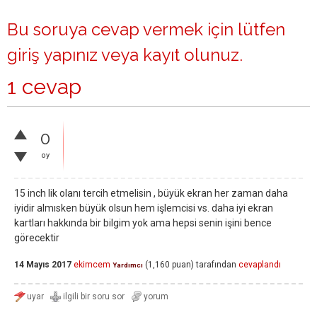
Bu soruya cevap vermek için lütfen
giriş yapınız
veya
kayıt olunuz
.
1 cevap
0
oy
15 inch lik olanı tercih etmelisin , büyük ekran her zaman daha
iyidir almısken büyük olsun hem işlemcisi vs. daha iyi ekran
kartları hakkında bir bilgim yok ama hepsi senin işini bence
görecektir
14 Mayıs 2017
ekimcem
(
1,160
puan)
tarafından
cevaplandı
Yardımcı