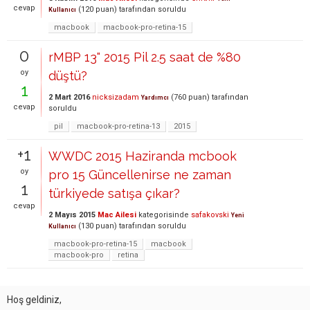
cevap
(
120
puan)
tarafından
soruldu
Kullanıcı
macbook
macbook-pro-retina-15
0
rMBP 13" 2015 Pil 2.5 saat de %80
oy
düştü?
1
2 Mart 2016
nicksizadam
(
760
puan)
tarafından
Yardımcı
cevap
soruldu
pil
macbook-pro-retina-13
2015
+1
WWDC 2015 Haziranda mcbook
oy
pro 15 Güncellenirse ne zaman
1
türkiyede satışa çıkar?
cevap
2 Mayıs 2015
Mac Ailesi
kategorisinde
safakovski
Yeni
(
130
puan)
tarafından
soruldu
Kullanıcı
macbook-pro-retina-15
macbook
macbook-pro
retina
Hoş geldiniz,