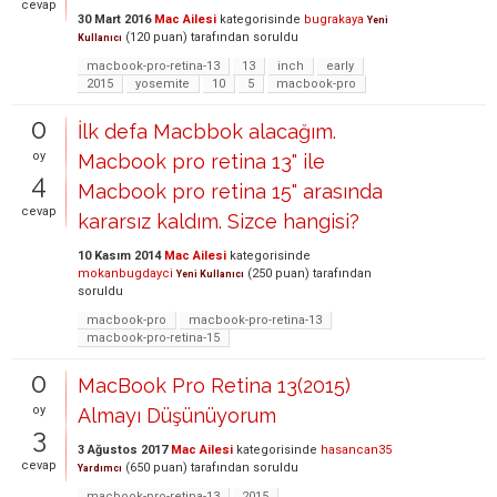
cevap
30 Mart 2016
Mac Ailesi
kategorisinde
bugrakaya
Yeni
(
120
puan)
tarafından
soruldu
Kullanıcı
macbook-pro-retina-13
13
inch
early
2015
yosemite
10
5
macbook-pro
0
İlk defa Macbbok alacağım.
oy
Macbook pro retina 13" ile
4
Macbook pro retina 15" arasında
cevap
kararsız kaldım. Sizce hangisi?
10 Kasım 2014
Mac Ailesi
kategorisinde
mokanbugdayci
(
250
puan)
tarafından
Yeni Kullanıcı
soruldu
macbook-pro
macbook-pro-retina-13
macbook-pro-retina-15
0
MacBook Pro Retina 13(2015)
oy
Almayı Düşünüyorum
3
3 Ağustos 2017
Mac Ailesi
kategorisinde
hasancan35
cevap
(
650
puan)
tarafından
soruldu
Yardımcı
macbook-pro-retina-13
2015