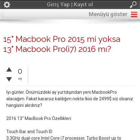
Giriş Yap | Kayıt ol
Menüyü göster
15" Macbook Pro 2015 mi yoksa
13" Macbook Pro(i7) 2016 mı?
0
oy
İyi günler. Önümüzdeki ay yurtdışından yeni MacbookPro
alacağım. Fakat kararsız kaldığım nokta İkisi de 2499$ siz olsanız
hangisini alırdınız?
2016 13" MacBook Pro Özellikleri:
Touch Bar and Touch ID
3.3GHz dual-core Intel Core i7 processor, Turbo Boost up to