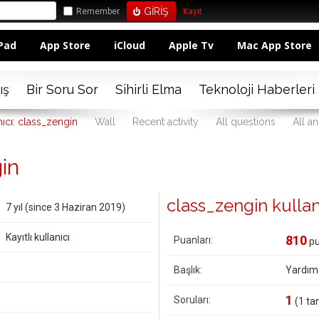
Remember
Kayıt
Pad
App Store
iCloud
Apple Tv
Mac App Store
ış
Bir Soru Sor
Sihirli Elma
Teknoloji Haberleri
nıcı: class_zengin
Wall
Recent activity
All questions
All a
gin
class_zengin kullanıc
7 yıl (since 3 Haziran 2019)
Kayıtlı kullanıcı
810
Puanları:
pu
Başlık:
Yardım
1
Soruları:
(
1
tan