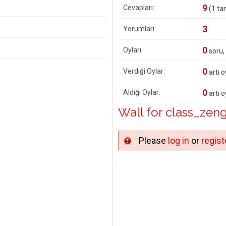
9
Cevapları:
(
1
tan
3
Yorumları:
0
Oyları:
soru,
0
Verdiği Oylar:
artı o
0
Aldığı Oylar:
artı o
Wall for class_zeng
Please
log in
or
regist