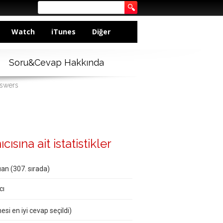
Watch
iTunes
Diğer
Soru&Cevap Hakkında
nswers
ısına ait istatistikler
an (
307
. sırada)
cı
esi en iyi cevap seçildi)