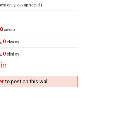
esi en iyi cevap seçildi)
0
cevap
0
y,
eksi oy
0
y,
eksi oy
in
er
to post on this wall.