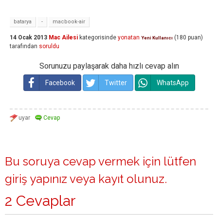
batarya
-
macbook-air
14 Ocak 2013
Mac Ailesi
kategorisinde
yonatan
(
180
puan)
Yeni Kullanıcı
tarafından
soruldu
Sorunuzu paylaşarak daha hızlı cevap alın
Facebook
Twitter
WhatsApp
Bu soruya cevap vermek için lütfen
giriş yapınız
veya
kayıt olunuz
.
2 Cevaplar