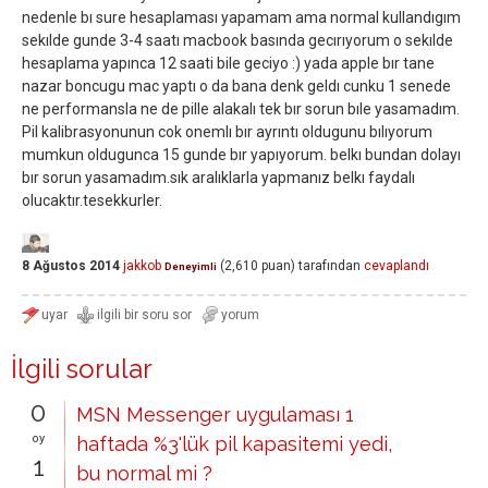
nedenle bı sure hesaplaması yapamam ama normal kullandıgım
sekılde gunde 3-4 saatı macbook basında gecırıyorum o sekılde
hesaplama yapınca 12 saati bile geciyo :) yada apple bır tane
nazar boncugu mac yaptı o da bana denk geldı cunku 1 senede
ne performansla ne de pille alakalı tek bır sorun bıle yasamadım.
Pil kalibrasyonunun cok onemlı bır ayrıntı oldugunu bılıyorum
mumkun oldugunca 15 gunde bır yapıyorum. belkı bundan dolayı
bır sorun yasamadım.sık aralıklarla yapmanız belkı faydalı
olucaktır.tesekkurler.
8 Ağustos 2014
jakkob
(
2,610
puan)
tarafından
cevaplandı
Deneyimli
İlgili sorular
0
MSN Messenger uygulaması 1
oy
haftada %3'lük pil kapasitemi yedi,
1
bu normal mi ?