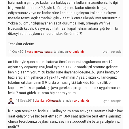
bulamadım şimdiye kadar, siz bulduysanız kullanım tecrübeniz ile ilgili
bilgi verebilir misiniz ? Şöyle ki, örneğin ne kadar sürede bir şarj
ediyorsunuz veya ne kadar süre kesintisiz çalışma imkanınız oluyor,
mesela resmi açıklamadaki gibi 7 saatlik ömre ulaşabiliyor musunuz ?
Yoksa bu ömür bilgisayar en sabit durumda iken, örneğin Wi fi ve
bluetooth kapalı, klavye aydınlatması kapalı, ekran arkası ışığı belirli bir
düzeyin altındayken vs. durumdaki ömür mü ??
Teşekkür ederim.
14 Ocak 2013
yonatan
tarafından
yorumlandı
Yeni Kullanıcı
an itibariyle şuan benım batarya ömrü coconut uygulaması ıcın 12
ay,battery capacity %90,load cycles 172...7 saatlik pil ömrüne gelince
ben hiç sanmıyorum bu kadar süre dayanabilceğine..bu şuna benziyor
bazı araçların şehiriçii ort yakıt tuketımınin 7 yazıp sizin kullandıgınız
tuketım ortalamsının 8-9 larda olması gibi:) tabikide tüm ozelliklerı
kapatıp wifi ekran parlaklığı java gereksız programlar acık uygulamar vs
belki 7 saat gidebilir...ama hiç sanmıyorum...
14 Ocak 2013
okankara06
tarafından
yorumlandı
Uzman
bilgi için tesşkrler...bnde 13' kullnıyorum ama açıkçası saatıme bakıp kac
saat gıdıyor dıye hıc test etmedım...8-9 saat gıderse test etme şansınz
olursa tecrubenızı paylaşırsanz sevınırz...cocouttaki batarya bilgilerinz
nedir??