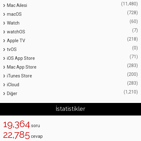
(11,480)
Mac Ailesi
(728)
macOS
(60)
Watch
(7)
watchOS
(218)
Apple TV
(0)
tvOS
(71)
iOS App Store
(283)
Mac App Store
(200)
iTunes Store
(283)
iCloud
(1,210)
Diğer
İstatistikler
19,364
soru
22,785
cevap