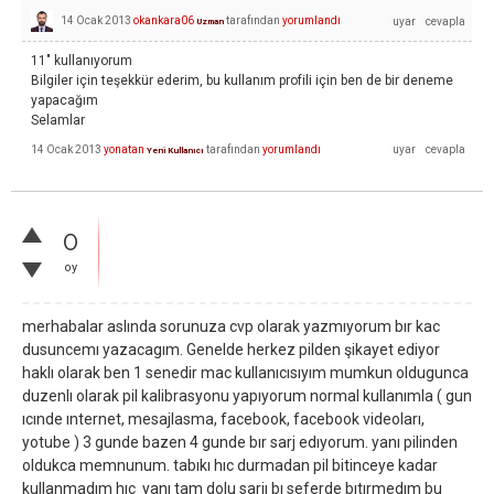
14 Ocak 2013
okankara06
tarafından
yorumlandı
Uzman
11" kullanıyorum
Bilgiler için teşekkür ederim, bu kullanım profili için ben de bir deneme
yapacağım
Selamlar
14 Ocak 2013
yonatan
tarafından
yorumlandı
Yeni Kullanıcı
0
oy
merhabalar aslında sorunuza cvp olarak yazmıyorum bır kac
dusuncemı yazacagım. Genelde herkez pilden şikayet ediyor
haklı olarak ben 1 senedir mac kullanıcısıyım mumkun oldugunca
duzenlı olarak pil kalibrasyonu yapıyorum normal kullanımla ( gun
ıcınde ınternet, mesajlasma, facebook, facebook videoları,
yotube ) 3 gunde bazen 4 gunde bır sarj edıyorum. yanı pilinden
oldukca memnunum. tabıkı hıc durmadan pil bitinceye kadar
kullanmadım hıc yanı tam dolu sarjı bı seferde bıtırmedım bu