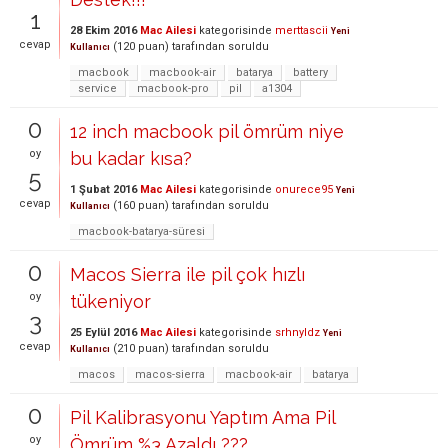
1
28 Ekim 2016
Mac Ailesi
kategorisinde
merttascii
Yeni
cevap
(
120
puan)
tarafından
soruldu
Kullanıcı
macbook
macbook-air
batarya
battery
service
macbook-pro
pil
a1304
0
12 inch macbook pil ömrüm niye
oy
bu kadar kısa?
5
1 Şubat 2016
Mac Ailesi
kategorisinde
onurece95
Yeni
cevap
(
160
puan)
tarafından
soruldu
Kullanıcı
macbook-batarya-süresi
0
Macos Sierra ile pil çok hızlı
oy
tükeniyor
3
25 Eylül 2016
Mac Ailesi
kategorisinde
srhnyldz
Yeni
cevap
(
210
puan)
tarafından
soruldu
Kullanıcı
macos
macos-sierra
macbook-air
batarya
0
Pil Kalibrasyonu Yaptım Ama Pil
oy
Ömrüm %3 Azaldı ???