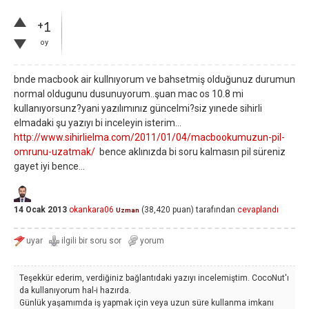
+1
oy
bnde macbook air kullnıyorum ve bahsetmiş olduğunuz durumun
normal oldugunu dusunuyorum..şuan mac os 10.8 mi
kullanıyorsunz?yani yazılımınız güncelmi?siz yınede sihirli
elmadaki şu yazıyı bi inceleyin isterim...
http://www.sihirlielma.com/2011/01/04/macbookumuzun-pil-
omrunu-uzatmak/
bence aklınızda bi soru kalmasın pil süreniz
gayet iyi bence...
14 Ocak 2013
okankara06
(
38,420
puan)
tarafından
cevaplandı
Uzman
Teşekkür ederim, verdiğiniz bağlantıdaki yazıyı incelemiştim. CocoNut'ı
da kullanıyorum hal-i hazırda.
Günlük yaşamımda iş yapmak için veya uzun süre kullanma imkanı