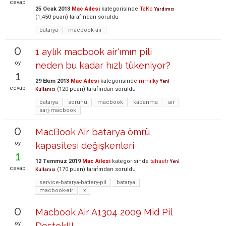
cevap
25 Ocak 2013
Mac Ailesi
kategorisinde
TaKo
Yardımcı
(
1,450
puan)
tarafından
soruldu
batarya
macbook-air
0
1 aylık macbook air'ımın pili
oy
neden bu kadar hızlı tükeniyor?
1
29 Ekim 2013
Mac Ailesi
kategorisinde
mmilky
Yeni
cevap
(
120
puan)
tarafından
soruldu
Kullanıcı
batarya
sorunu
macbook
kapanma
air
sarj-macbook
0
MacBook Air batarya ömrü
oy
kapasitesi değişkenleri
1
12 Temmuz 2019
Mac Ailesi
kategorisinde
tahaetr
Yeni
cevap
(
170
puan)
tarafından
soruldu
Kullanıcı
service-batarya-battery-pil
batarya
macbook-air
x
0
Macbook Air A1304 2009 Mid Pil
oy
Destek!!!