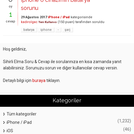
oy
sorunu
1
29 Ağustos 2017
iPhone / iPad
kategorisinde
cevap
kadirolgac
(
150
puan)
tarafından
soruldu
Yeni Kullanıcı
batarya
iphone
-
şarj
Hoş geldiniz,
Sihirli Elma Soru & Cevap ile sorularınıza en kısa zamanda yanıt
alabilirsiniz. Sorunuzu sorun ve diğer kullanıcılar cevap versin.
Detaylı bilgi için
buraya
tıklayın.
Kategoriler
Tüm kategoriler
(1,232)
iPhone / iPad
(46)
iOS