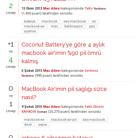
2
13 Ekim 2013
Mac Ailesi
kategorisinde
TaKo
Yardımcı
cevap
(
1,450
puan)
tarafından
soruldu
batarya
macbook
sarj-macbook
air
macbook-air
mac
kalibrasyon
şarj
azalma
+1
Coconut Battery'ye göre 4 aylık
oy
macbook air'imin %90 pil ömrü
4
kalmış.
cevap
5 Şubat 2013
Mac Ailesi
kategorisinde
berkeso
(
990
puan)
tarafından
soruldu
Yardımcı
0
MacBook Air'imin pil sağlığı sizce
oy
nasıl?
1
9 Şubat 2015
Mac Ailesi
kategorisinde
Fatih Ekrem
cevap
BAHADIR
(
25,270
puan)
tarafından
soruldu
Uzman
macbook-air
macbook-air-pil
sarj-macbook
devir
sayısı
0
iphone 6 cihazımın batarya