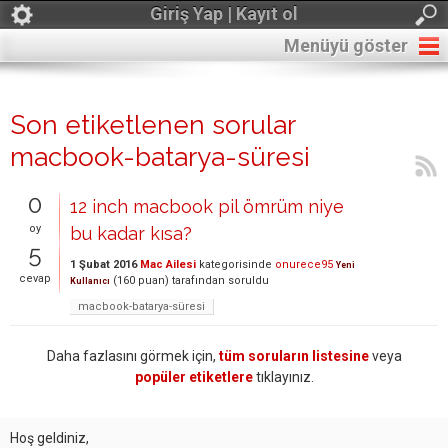
Giriş Yap | Kayıt ol
Menüyü göster
Son etiketlenen sorular
macbook-batarya-süresi
0
12 inch macbook pil ömrüm niye
oy
bu kadar kısa?
5
1 Şubat 2016
Mac Ailesi
kategorisinde
onurece95
Yeni
cevap
(
160
puan)
tarafından
soruldu
Kullanıcı
macbook-batarya-süresi
Daha fazlasını görmek için,
tüm soruların listesine
veya
popüler etiketlere
tıklayınız.
Hoş geldiniz,