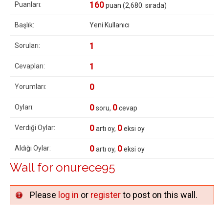
160
Puanları:
puan (
2,680
. sırada)
Başlık:
Yeni Kullanıcı
1
Soruları:
1
Cevapları:
0
Yorumları:
0
0
Oyları:
soru,
cevap
0
0
Verdiği Oylar:
artı oy,
eksi oy
0
0
Aldığı Oylar:
artı oy,
eksi oy
Wall for onurece95
Please
log in
or
register
to post on this wall.