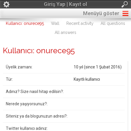
Giriş Yap | Kayıt ol
Menüyü göster
Kullanıcı: onurece95
Wall
Recent activity
All questions
All answers
Kullanıcı: onurece95
Üyelik zamanı:
10 yıl (since 1 Şubat 2016)
Tür:
Kayıtlı kullanıcı
Adınız? Size nasıl hitap edilsin?:
Nerede yaşıyorsunuz?:
Siteniz ya da blogunuzun adresi?:
Twitter kullanıcı adınız: