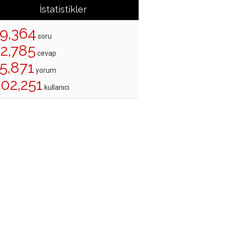
İstatistikler
19,364
soru
22,785
cevap
5,871
yorum
202,251
kullanıcı
e#2777