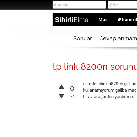
Mac
iPhone/i
Sorular
Cevaplanmam
tp link 8200n sorun
elimde tplinkin8200n çift a
0
kullanamıyorum galiba mac dri
oy
biraz araştırdım yardımcı ol