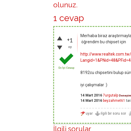
olunuz
.
1 cevap
Merhaba biraz araştırmayla
+1
öğrendim bu chipset için
oy
http://www.realtek.com.t
Langid=1&PNid=48&PFid=
En İyi Cevap
8192cu chipsetini bulup sür
iyi çalışmalar :)
14 Mart 2016
7urgutalp
Deneyim
14 Mart 2016
beyzahmet61
tar
İlgili sorular