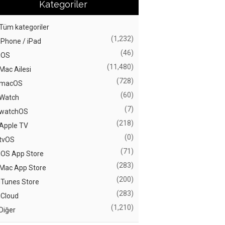
Kategoriler
Tüm kategoriler
(1,232)
iPhone / iPad
(46)
iOS
(11,480)
Mac Ailesi
(728)
macOS
(60)
Watch
(7)
watchOS
(218)
Apple TV
(0)
tvOS
(71)
iOS App Store
(283)
Mac App Store
(200)
iTunes Store
(283)
iCloud
(1,210)
Diğer