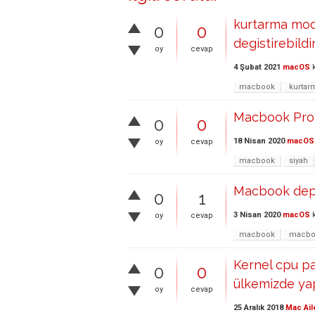
kurtarma modu
0
0
degistirebild
oy
cevap
4 Şubat 2021
macOS
k
macbook
kurtar
Macbook Pro 
0
0
18 Nisan 2020
macOS
oy
cevap
macbook
siyah
Macbook dep
0
1
3 Nisan 2020
macOS
k
oy
cevap
macbook
macbo
Kernel cpu pa
0
0
ülkemizde yap
oy
cevap
25 Aralık 2018
Mac Ail