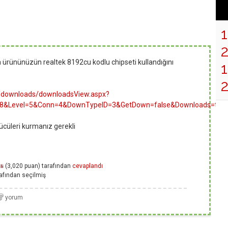
 ürününüzün realtek 8192cu kodlu chipseti kullandığını
1
w/downloads/downloadsView.aspx?
48&Level=5&Conn=4&DownTypeID=3&GetDown=false&Downloads=tru
ücüleri kurmanız gerekli
(
3,020
puan)
tarafından
cevaplandı
li
afından
seçilmiş