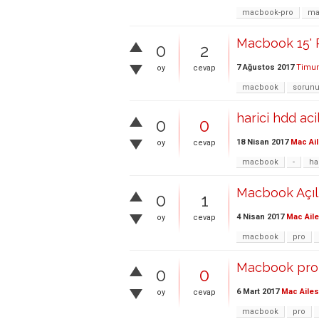
macbook-pro
ma
Macbook 15' R
0
2
7 Ağustos 2017
Timur
oy
cevap
macbook
sorun
harici hdd aci
0
0
18 Nisan 2017
Mac Ail
oy
cevap
macbook
-
ha
Macbook Açı
0
1
4 Nisan 2017
Mac Aile
oy
cevap
macbook
pro
Macbook pro 
0
0
6 Mart 2017
Mac Ailes
oy
cevap
macbook
pro