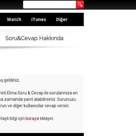
Watch
iTunes
Diğer
Soru&Cevap Hakkında
ş geldiniz,
hirli Elma Soru & Cevap ile sorularınıza en
sa zamanda yanıt alabilirsiniz. Sorunuzu
run ve diğer kullanıcılar cevap versin.
taylı bilgi için
buraya
tıklayın.