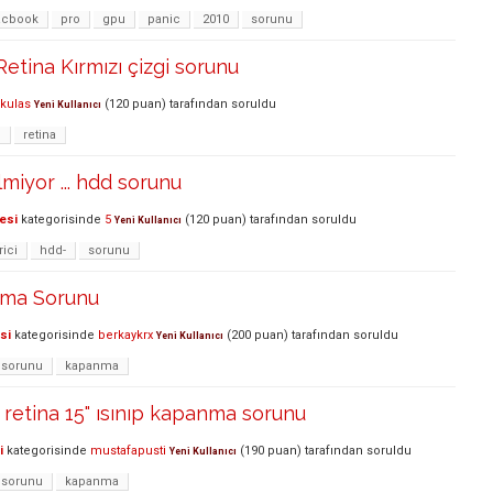
cbook
pro
gpu
panic
2010
sorunu
etina Kırmızı çizgi sorunu
kulas
(
120
puan)
tarafından
soruldu
Yeni Kullanıcı
u
retina
lmiyor ... hdd sorunu
esi
kategorisinde
5
(
120
puan)
tarafından
soruldu
Yeni Kullanıcı
rici
hdd-
sorunu
lma Sorunu
si
kategorisinde
berkaykrx
(
200
puan)
tarafından
soruldu
Yeni Kullanıcı
sorunu
kapanma
retina 15" ısınıp kapanma sorunu
i
kategorisinde
mustafapusti
(
190
puan)
tarafından
soruldu
Yeni Kullanıcı
sorunu
kapanma