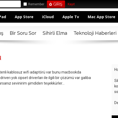
Remember
Kayıt
Pad
App Store
iCloud
Apple Tv
Mac App Store
ış
Bir Soru Sor
Sihirli Elma
Teknoloji Haberleri
u
Ho
ntenli kablosuz wifi adaptörü var bunu macbookda
verı yok cipset driverları ile ilgili bir çözümü var galiba
Si
ursanız sevinirim şimdiden teşekkürler...
kı
so
De