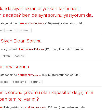
nda siyah ekran alıyorken tarihi nasıl
iniz acaba? ben de aynı sorunu yasıyorum da..
ategorisinde
iremlevv
(
120
puan)
tarafından
soruldu
Yeni Kullanıcı
ma
modu
sorunu
Siyah Ekran Sorunu
kategorisinde
Hodorr
(
120
puan)
tarafından
soruldu
Yeni Kullanıcı
ekran
sorunu
olama sorunu
ategorisinde
oguzhank
(
510
puan)
tarafından
soruldu
Yardımcı
okpro
depolama
sorunu
nic sorunu çözümü olan kapasitör değişimini
an tamirci var mı?
esi
kategorisinde
freud
(
200
puan)
tarafından
soruldu
Yeni Kullanıcı