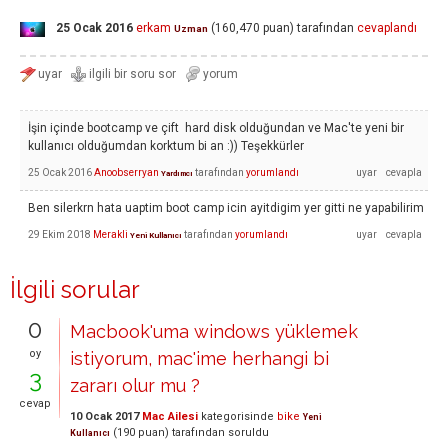
25 Ocak 2016
erkam
(
160,470
puan)
tarafından
cevaplandı
Uzman
İşin içinde bootcamp ve çift hard disk olduğundan ve Mac'te yeni bir
kullanıcı olduğumdan korktum bi an :)) Teşekkürler
25 Ocak 2016
Anoobserryan
tarafından
yorumlandı
Yardımcı
Ben silerkrn hata uaptim boot camp icin ayitdigim yer gitti ne yapabilirim
29 Ekim 2018
Merakli
tarafından
yorumlandı
Yeni Kullanıcı
İlgili sorular
0
Macbook'uma windows yüklemek
oy
istiyorum, mac'ime herhangi bi
3
zararı olur mu ?
cevap
10 Ocak 2017
Mac Ailesi
kategorisinde
bike
Yeni
(
190
puan)
tarafından
soruldu
Kullanıcı