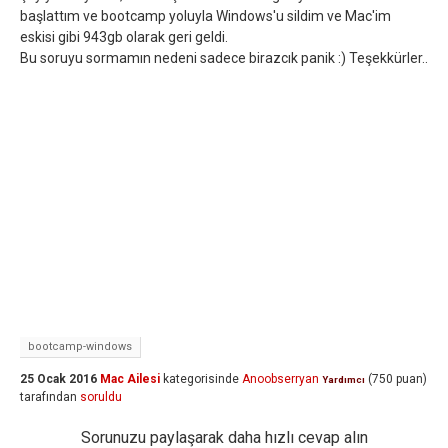
başlattım ve bootcamp yoluyla Windows'u sildim ve Mac'im
eskisi gibi 943gb olarak geri geldi.
Bu soruyu sormamın nedeni sadece birazcık panik :) Teşekkürler..
bootcamp-windows
25 Ocak 2016
Mac Ailesi
kategorisinde
Anoobserryan
(
750
puan)
Yardımcı
tarafından
soruldu
Sorunuzu paylaşarak daha hızlı cevap alın