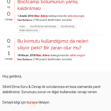
0
Bootcamp bölümünün yanlış
oy
kaldırılması
0
1 Aralık 2016
Mac Ailesi
kategorisinde
aliboduroglu
cevap
(
190
puan)
tarafından
soruldu
Yeni Kullanıcı
mac
bootcamp-windows
bootcamp
disk-izlencesi
0
Bu komutu kullandığımız da neleri
oy
siliyor peki? Bir zararı olur mu?
1
18 Nisan 2018
Mac Ailesi
kategorisinde
safacosgun
cevap
(
140
puan)
tarafından
soruldu
Yeni Kullanıcı
Hoş geldiniz,
Sihirli Elma Soru & Cevap ile sorularınıza en kısa zamanda yanıt
alabilirsiniz. Sorunuzu sorun ve diğer kullanıcılar cevap versin.
Detaylı bilgi için
buraya
tıklayın.