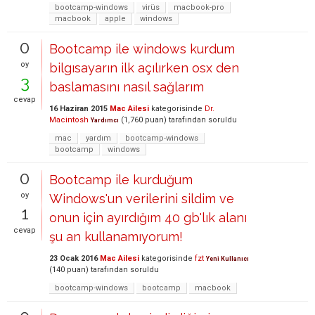
bootcamp-windows
virüs
macbook-pro
macbook
apple
windows
0
Bootcamp ile windows kurdum
oy
bilgısayarın ilk açılırken osx den
3
baslamasını nasıl sağlarım
cevap
16 Haziran 2015
Mac Ailesi
kategorisinde
Dr.
Macintosh
(
1,760
puan)
tarafından
soruldu
Yardımcı
mac
yardım
bootcamp-windows
bootcamp
windows
0
Bootcamp ile kurduğum
oy
Windows'un verilerini sildim ve
1
onun için ayırdığım 40 gb'lık alanı
cevap
şu an kullanamıyorum!
23 Ocak 2016
Mac Ailesi
kategorisinde
fzt
Yeni Kullanıcı
(
140
puan)
tarafından
soruldu
bootcamp-windows
bootcamp
macbook