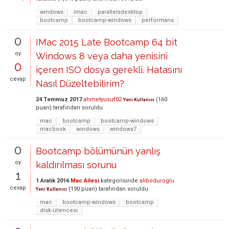
windows
imac
parallelsdesktop
bootcamp
bootcamp-windows
performans
0
IMac 2015 Late Bootcamp 64 bit
oy
Windows 8 veya daha yenisini
0
içeren ISO dosya gerekli. Hatasını
cevap
Nasıl Düzeltebilirim?
24 Temmuz 2017
ahmetyusuf02
(
160
Yeni Kullanıcı
puan)
tarafından
soruldu
mac
bootcamp
bootcamp-windows
macbook
windows
windows7
0
Bootcamp bölümünün yanlış
oy
kaldırılması sorunu
1
1 Aralık 2016
Mac Ailesi
kategorisinde
aliboduroglu
cevap
(
190
puan)
tarafından
soruldu
Yeni Kullanıcı
mac
bootcamp-windows
bootcamp
disk-izlencesi