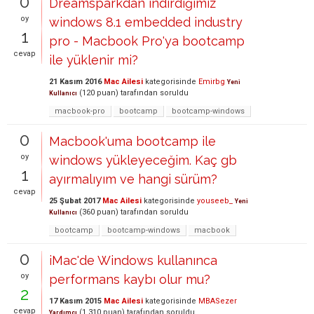
0
Dreamsparkdan indirdiğimiz
oy
windows 8.1 embedded industry
1
pro - Macbook Pro'ya bootcamp
cevap
ile yüklenir mi?
21 Kasım 2016
Mac Ailesi
kategorisinde
Emirbg
Yeni
(
120
puan)
tarafından
soruldu
Kullanıcı
macbook-pro
bootcamp
bootcamp-windows
0
Macbook'uma bootcamp ile
oy
windows yükleyeceğim. Kaç gb
1
ayırmalıyım ve hangi sürüm?
cevap
25 Şubat 2017
Mac Ailesi
kategorisinde
youseeb_
Yeni
(
360
puan)
tarafından
soruldu
Kullanıcı
bootcamp
bootcamp-windows
macbook
0
iMac'de Windows kullanınca
oy
performans kaybı olur mu?
2
17 Kasım 2015
Mac Ailesi
kategorisinde
MBASezer
cevap
(
1,310
puan)
tarafından
soruldu
Yardımcı