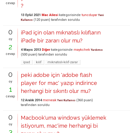
cevap
?
13 Eylül 2021
Mac Ailesi
kategorisinde
tuncduyar
Yeni
(
120
puan)
tarafından
soruldu
Kullanıcı
0
iPad için olan mıknatıslı kılıfların
oy
iPad'e bir zararı olur mu?
2
4 Mayıs 2013
Diğer
kategorisinde
maykchek
Yardımcı
cevap
(
500
puan)
tarafından
soruldu
ipad
kılıf
mıknatıslı-kılıf-zarar
0
peki adobe için 'adobe flash
oy
player for mac' yazıp indirince
1
herhangi bir sıkıntı olur mu?
cevap
12 Aralık 2014
merveak
(
360
puan)
Yeni Kullanıcı
tarafından
soruldu
0
Macbook'uma windows yüklemek
oy
istiyorum, mac'ime herhangi bi
3