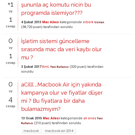
+1
şununla aç komutu nicin bu
oy
programda islemiyor???
1
4 Şubat 2013
Mac Ailesi
kategorisinde
erberk
Uzman
cevap
(
38,720
puan)
tarafından
soruldu
0
İşletim sistemi güncelleme
oy
sırasında mac da veri kaybı olur
1
mu ?
cevap
3 Şubat 2017
KmL
(
320
puan)
tarafından
Yeni Kullanıcı
soruldu
0
aCilll ...Macbook Air için yakında
oy
kampanya olur ve fiyatlar düşer
4
mi ? Bu fiyatlara bir daha
cevap
bulamazmıyım?
13 Ocak 2015
Mac Ailesi
kategorisinde
ali enes
Yeni
(
210
puan)
tarafından
soruldu
Kullanıcı
macbook
macbook-air-2014