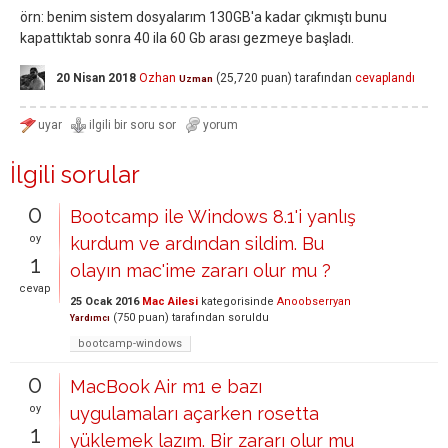
örn: benim sistem dosyalarım 130GB'a kadar çıkmıştı bunu
kapattıktab sonra 40 ila 60 Gb arası gezmeye başladı.
20 Nisan 2018
Ozhan
(
25,720
puan)
tarafından
cevaplandı
Uzman
İlgili sorular
0
Bootcamp ile Windows 8.1'i yanlış
oy
kurdum ve ardından sildim. Bu
1
olayın mac'ime zararı olur mu ?
cevap
25 Ocak 2016
Mac Ailesi
kategorisinde
Anoobserryan
(
750
puan)
tarafından
soruldu
Yardımcı
bootcamp-windows
0
MacBook Air m1 e bazı
oy
uygulamaları açarken rosetta
1
yüklemek lazım. Bir zararı olur mu