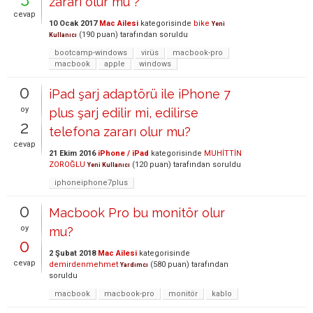
zararı olur mu ?
cevap
10 Ocak 2017
Mac Ailesi
kategorisinde
bike
Yeni
(
190
puan)
tarafından
soruldu
Kullanıcı
bootcamp-windows
virüs
macbook-pro
macbook
apple
windows
0
iPad şarj adaptörü ile iPhone 7
oy
plus şarj edilir mi, edilirse
2
telefona zararı olur mu?
cevap
21 Ekim 2016
iPhone / iPad
kategorisinde
MUHİTTİN
ZOROĞLU
(
120
puan)
tarafından
soruldu
Yeni Kullanıcı
iphoneiphone7plus
0
Macbook Pro bu monitör olur
oy
mu?
0
2 Şubat 2018
Mac Ailesi
kategorisinde
cevap
demirdenmehmet
(
580
puan)
tarafından
Yardımcı
soruldu
macbook
macbook-pro
monitör
kablo