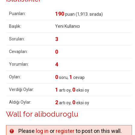
190
Puanları:
puan (
1,913
. sırada)
Başlık:
Yeni Kullanıcı
3
Soruları:
0
Cevapları:
4
Yorumları:
0
1
Oyları:
soru,
cevap
1
0
Verdiği Oylar:
artı oy,
eksi oy
2
0
Aldığı Oylar:
artı oy,
eksi oy
Wall for aliboduroglu
Please
log in
or
register
to post on this wall.